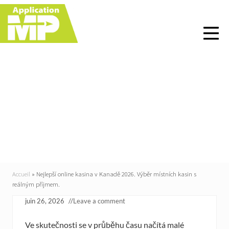
Menu
Skip
Skip
Skip
Skip
to
to
to
to
right
main
primary
footer
header
content
sidebar
navigation
Nejlepší online kasina v
Kanadě 2026. Výběr
místních kasin s
reálným příjmem.
Accueil
»
Nejlepší online kasina v Kanadě 2026. Výběr místních kasin s
reálným příjmem.
juin 26, 2026
//
Leave a comment
Ve skutečnosti se v průběhu času načítá malé