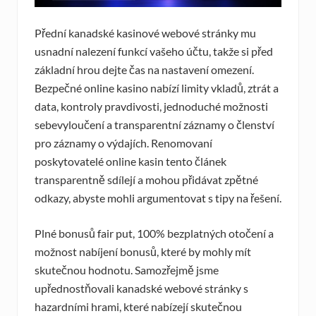
Přední kanadské kasinové webové stránky mu
usnadní nalezení funkcí vašeho účtu, takže si před
základní hrou dejte čas na nastavení omezení.
Bezpečné online kasino nabízí limity vkladů, ztrát a
data, kontroly pravdivosti, jednoduché možnosti
sebevyloučení a transparentní záznamy o členství
pro záznamy o výdajích. Renomovaní
poskytovatelé online kasin tento článek
transparentně sdílejí a mohou přidávat zpětné
odkazy, abyste mohli argumentovat s tipy na řešení.
Plné bonusů fair put, 100% bezplatných otočení a
možnost nabíjení bonusů, které by mohly mít
skutečnou hodnotu. Samozřejmě jsme
upřednostňovali kanadské webové stránky s
hazardními hrami, které nabízejí skutečnou