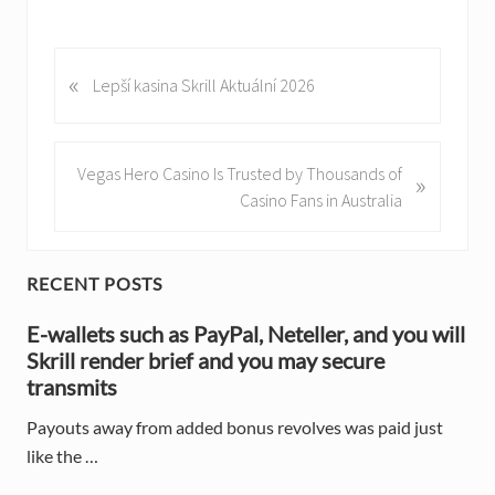
«
P
Lepší kasina Skrill Aktuální 2026
r
e
v
N
Vegas Hero Casino Is Trusted by Thousands of
»
i
e
Casino Fans in Australia
o
x
u
t
s
P
P
RECENT POSTS
P
o
o
r
E-wallets such as PayPal, Neteller, and you will
s
s
Skrill render brief and you may secure
t
i
t
transmits
:
:
m
Payouts away from added bonus revolves was paid just
a
like the …