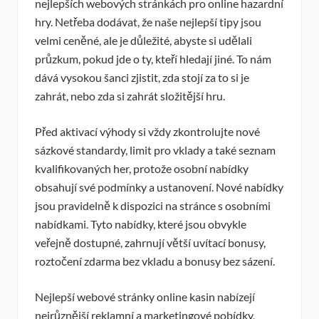
nejlepších webových stránkách pro online hazardní
hry. Netřeba dodávat, že naše nejlepší tipy jsou
velmi ceněné, ale je důležité, abyste si udělali
průzkum, pokud jde o ty, kteří hledají jiné. To nám
dává vysokou šanci zjistit, zda stojí za to si je
zahrát, nebo zda si zahrát složitější hru.
Před aktivací výhody si vždy zkontrolujte nové
sázkové standardy, limit pro vklady a také seznam
kvalifikovaných her, protože osobní nabídky
obsahují své podmínky a ustanovení. Nové nabídky
jsou pravidelně k dispozici na stránce s osobními
nabídkami. Tyto nabídky, které jsou obvykle
veřejně dostupné, zahrnují větší uvítací bonusy,
roztočení zdarma bez vkladu a bonusy bez sázení.
Nejlepší webové stránky online kasin nabízejí
nejrůznější reklamní a marketingové pobídky,