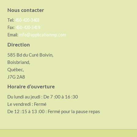
Nous contacter
Tel:
450-420-3403
Fax:
450-420-3419
Email:
info@applicationmp.com
Direction
585 Bd du Curé Boivin,
Boisbriand,
Québec,
J7G 2A8
Horaire d’ouverture
Du lundi au jeudi : De 7 :00 à 16 :30
Le vendredi : Fermé
De 12 :15 à 13 :00 : Fermé pour la pause repas