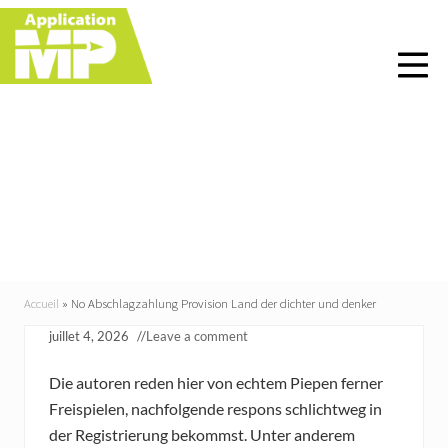
Menu
Skip
Skip
Skip
Skip
to
to
to
to
right
main
primary
footer
header
content
sidebar
navigation
No Abschlagzahlung
Provision Land der
dichter und denker
Accueil
»
No Abschlagzahlung Provision Land der dichter und denker
juillet 4, 2026
//
Leave a comment
Die autoren reden hier von echtem Piepen ferner
Freispielen, nachfolgende respons schlichtweg in
der Registrierung bekommst. Unter anderem