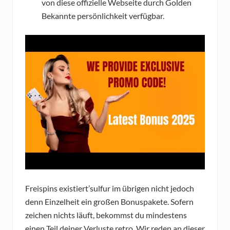
von diese offizielle Webseite durch Golden
Bekannte persönlichkeit verfügbar.
Freispins existiert’sulfur im übrigen nicht jedoch
denn Einzelheit ein großen Bonuspakete. Sofern
zeichen nichts läuft, bekommst du mindestens
einen Teil deiner Verluste retro. Wir reden an dieser