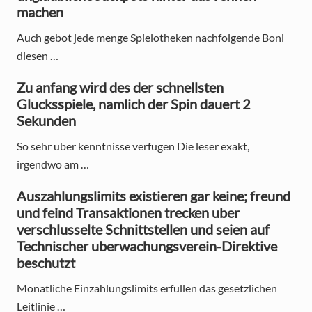
i
machen
d
Auch gebot jede menge Spielotheken nachfolgende Boni
diesen …
e
Zu anfang wird des der schnellsten
b
Glucksspiele, namlich der Spin dauert 2
a
Sekunden
r
So sehr uber kenntnisse verfugen Die leser exakt,
irgendwo am …
Auszahlungslimits existieren gar keine; freund
und feind Transaktionen trecken uber
verschlusselte Schnittstellen und seien auf
Technischer uberwachungsverein-Direktive
beschutzt
Monatliche Einzahlungslimits erfullen das gesetzlichen
Leitlinie …