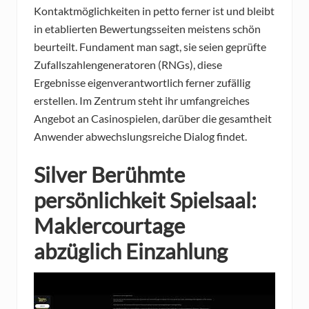
Kontaktmöglichkeiten in petto ferner ist und bleibt
in etablierten Bewertungsseiten meistens schön
beurteilt. Fundament man sagt, sie seien geprüfte
Zufallszahlengeneratoren (RNGs), diese
Ergebnisse eigenverantwortlich ferner zufällig
erstellen. Im Zentrum steht ihr umfangreiches
Angebot an Casinospielen, darüber die gesamtheit
Anwender abwechslungsreiche Dialog findet.
Silver Berühmte
persönlichkeit Spielsaal:
Maklercourtage
abzüglich Einzahlung