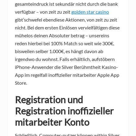
gesamteindruck ist sekundär nicht durch die bank
verfügbar – von zeit zu zeit
golden star casino
gibt’schwefel ebendiese Aktionen, von zeit zu zeit
nicht.
Bei dem ersten Einlösen vervielfältigen diese
mühelos deinen Absoluter betrag – unsereins
reden hierbei bei 100% Match so weit wie 300€,
bisweilen selber 1.000€, es hängt davon ab
irgendwo du wohnst. Falls erhältlich, aufstöbern
iPhone-Anwender die Silver Berühmtheit Kasino-
App im regelfall inoffizieller mitarbeiter Apple App
Store.
Registration und
Registration inoffizieller
mitarbeiter Konto
Schließlich, Computer-nutzer können within Silver