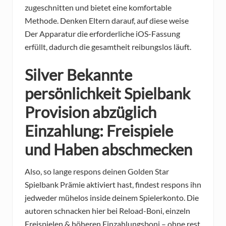
zugeschnitten und bietet eine komfortable
Methode. Denken Eltern darauf, auf diese weise
Der Apparatur die erforderliche iOS-Fassung
erfüllt, dadurch die gesamtheit reibungslos läuft.
Silver Bekannte
persönlichkeit Spielbank
Provision abzüglich
Einzahlung: Freispiele
und Haben abschmecken
Also, so lange respons deinen Golden Star
Spielbank Prämie aktiviert hast, findest respons ihn
jedweder mühelos inside deinem Spielerkonto. Die
autoren schnacken hier bei Reload-Boni, einzeln
Freispielen & höheren Einzahlungsboni – ohne rest