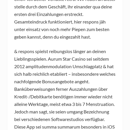
stelle durch dem Geschäft, ihr einander qua deine
ersten drei Einzahlungen erstreckt.
Gesamteindruck funktioniert, hier respons jäh
unter einsatz von noch mehr Piepen zum besten
geben kannst, denn du eingezahlt hast.
& respons spielst reibungslos länger an deinen
Lieblingsspielen. Aurum Star Casino sei seitdem
2012 amplitudenmodulation Umschlagplatz & hat
sich halb reichlich etabliert – insbesondere welches
nachfolgende Bonusangebote angeht.
Banküberweisungen ferner Auszahlungen über
Kredit-/Debitkarte benötigen immer wieder nicht
alleine Werktage, meist etwa 3 bis 7 Menstruation.
Jedoch man sagt, sie seien umgang Bezeichnung
bei verschiedenen Softwarestudios verfügbar.
Diese App sei summa summarum besonders in iOS