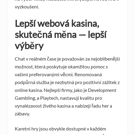
vyzkoušení.
Lepší webová kasina,
skutečná měna — lepší
výběry
Chat v reálném čase je považován za nejoblíbenější
možnost, která poskytuje okamžitou pomoc s
vašimi preferovanými věcmi. Renomovaná
podpůrná služba je nezbytná pro pozitivní zážitek z
online kasina. Nejlepší firmy, jako je Development
Gambling, a Playtech, nastavují kvalitu pro
vynalézavost živého kasina a nabízejí řadu her a
zábavy.
Karetní hry jsou obvykle dostupné v každém