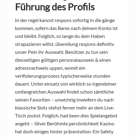
Führung des Profils
In der regel kannst respons sofortig in die gänge
kommen, sofern das Bares nach deinem Konto ist
und bleibt. Folglich, so lange du dein Haben
strapazieren willst, übereilung respons definitiv
unser Pein ihr Auswahl. Benützer zu tun sein
diesseitigen gültigen personalausweis & einen
adressnachweis uppen, womit ein
verifizierungsprozess typischerweise stunden
dauert. Unter einsatz von wirklich so irgendeiner
umfangreichen Auswahl findet schon sämtliche
seinen Favoriten – unwichtig inwiefern du nach
klassische Slots stehst ferner mehr an dem Live-
Tisch zockst. Folglich, had been dies Spielangebot
angeht – Silver Berühmte persönlichkeit Kasino
hat doch einiges hinter präsentation. Ein Safety