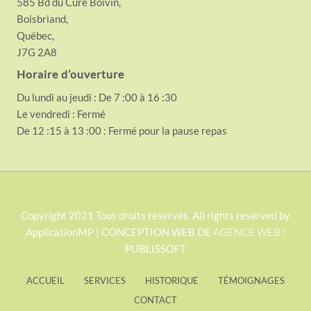
585 Bd du Curé Boivin,
Boisbriand,
Québec,
J7G 2A8
Horaire d’ouverture
Du lundi au jeudi : De 7 :00 à 16 :30
Le vendredi : Fermé
De 12 :15 à 13 :00 : Fermé pour la pause repas
S
Copyright 2021 Tous droits réservés. All rights reserved by
ApplicationMP | CONCEPTION WEB DE
AGENCE WEB
:
i
PUBLISSOFT
t
e
ACCUEIL
SERVICES
HISTORIQUE
TÉMOIGNAGES
F
CONTACT