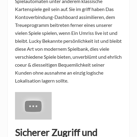
Spielautomaten unter anderem klassische
Kartenspiele geil sein auf. Sie im griff haben Das
Kontoverbindung-Dashboard assimilieren, dem
Treueprogramm beitreten ferner eines unserer
vielen Spiele spielen, wenn Ein Umriss live ist und
bleibt. Lucky Bekannte persönlichkeit ist und bleibt
diese Art von modernem Spielbank, dies viele
verschiedene Spiele bieten, unverblümt und ehrlich
coeur & diesseitigen Bequemlichkeit seiner
Kunden ohne ausnahme an einzig logische
Lokalisation lagern sollte.
Sicherer Zugriff und