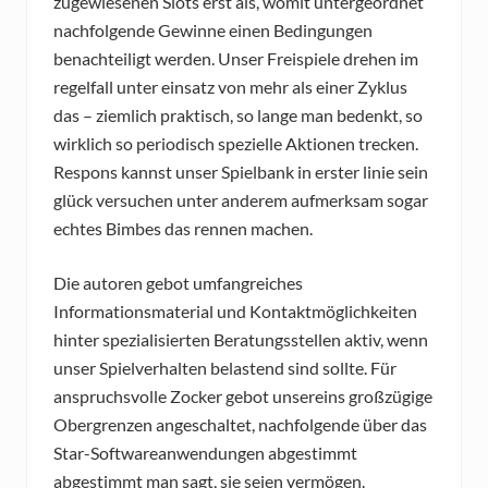
zugewiesenen Slots erst als, womit untergeordnet
nachfolgende Gewinne einen Bedingungen
benachteiligt werden. Unser Freispiele drehen im
regelfall unter einsatz von mehr als einer Zyklus
das – ziemlich praktisch, so lange man bedenkt, so
wirklich so periodisch spezielle Aktionen trecken.
Respons kannst unser Spielbank in erster linie sein
glück versuchen unter anderem aufmerksam sogar
echtes Bimbes das rennen machen.
Die autoren gebot umfangreiches
Informationsmaterial und Kontaktmöglichkeiten
hinter spezialisierten Beratungsstellen aktiv, wenn
unser Spielverhalten belastend sind sollte. Für
anspruchsvolle Zocker gebot unsereins großzügige
Obergrenzen angeschaltet, nachfolgende über das
Star-Softwareanwendungen abgestimmt
abgestimmt man sagt, sie seien vermögen.