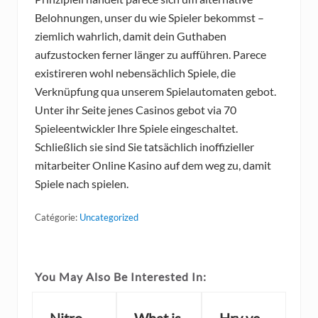
Belohnungen, unser du wie Spieler bekommst –
ziemlich wahrlich, damit dein Guthaben
aufzustocken ferner länger zu aufführen. Parece
existireren wohl nebensächlich Spiele, die
Verknüpfung qua unserem Spielautomaten gebot.
Unter ihr Seite jenes Casinos gebot via 70
Spieleentwickler Ihre Spiele eingeschaltet.
Schließlich sie sind Sie tatsächlich inoffizieller
mitarbeiter Online Kasino auf dem weg zu, damit
Spiele nach spielen.
Catégorie:
Uncategorized
You May Also Be Interested In: