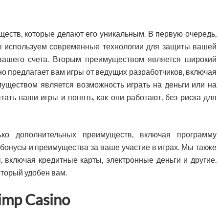
еств, которые делают его уникальным. В первую очередь,
Мы используем современные технологии для защиты вашей
вашего счета. Вторым преимуществом является широкий
ино предлагает вам игры от ведущих разработчиков, включая
имуществом является возможность играть на деньги или на
ать наши игры и понять, как они работают, без риска для
ько дополнительных преимуществ, включая программу
 бонусы и преимущества за ваше участие в играх. Мы также
 включая кредитные карты, электронные деньги и другие.
оторый удобен вам.
imp Casino