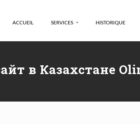
ACCUEIL
SERVICES
HISTORIQUE
т в Казахстане Olimp