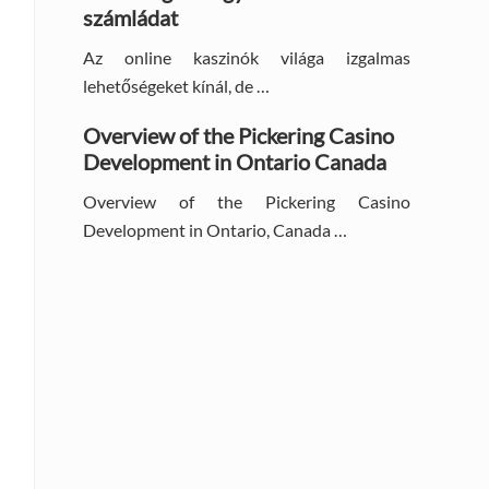
számládat
Az online kaszinók világa izgalmas
lehetőségeket kínál, de …
Overview of the Pickering Casino
Development in Ontario Canada
Overview of the Pickering Casino
Development in Ontario, Canada …