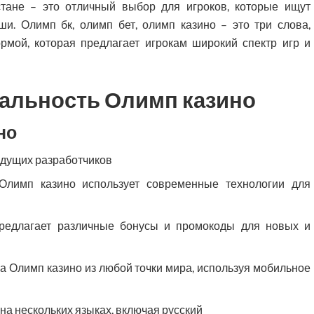
тане – это отличный выбор для игроков, которые ищут
и. Олимп бк, олимп бет, олимп казино – это три слова,
рмой, которая предлагает игрокам широкий спектр игр и
альность Олимп казино
но
ведущих разработчиков
 Олимп казино использует современные технологии для
редлагает различные бонусы и промокоды для новых и
на Олимп казино из любой точки мира, используя мобильное
на нескольких языках, включая русский