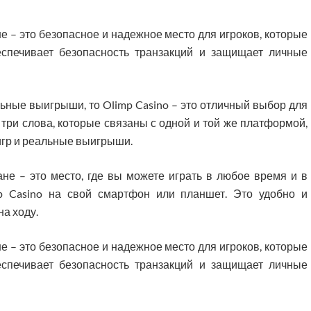
 – это безопасное и надежное место для игроков, которые
печивает безопасность транзакций и защищает личные
ьные выигрыши, то Olimp Casino – это отличный выбор для
о три слова, которые связаны с одной и той же платформой,
игр и реальные выигрыши.
не – это место, где вы можете играть в любое время и в
p Casino на свой смартфон или планшет. Это удобно и
на ходу.
 – это безопасное и надежное место для игроков, которые
печивает безопасность транзакций и защищает личные