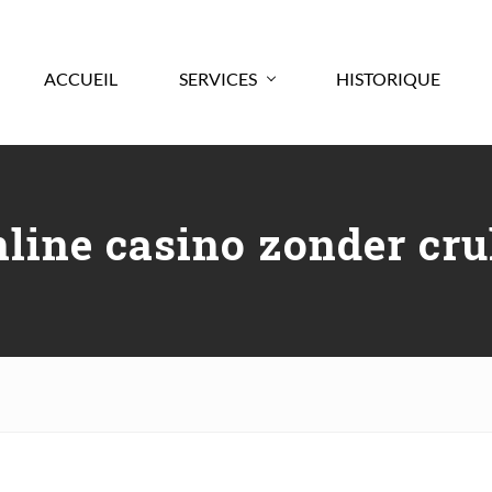
ACCUEIL
SERVICES
HISTORIQUE
line casino zonder cr