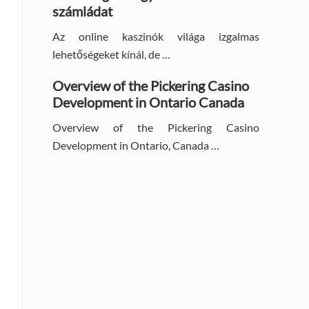
számládat
Az online kaszinók világa izgalmas
Biztonságos online
Overview of the
lehetőségeket kínál, de …
játék: hogyan védd meg
Pickering Casino
a Magyar Online Casino
Development in
Overview of the Pickering Casino
számládat
Ontario Canada
Development in Ontario Canada
Overview of the Pickering Casino
Development in Ontario, Canada …