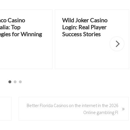
co Casino
Wild Joker Casino
alia: Top
Login: Real Player
egies for Winning
Success Stories
N
Better Florida Casinos on the internet in the 2026
»
e
Online gambling Fl
x
t