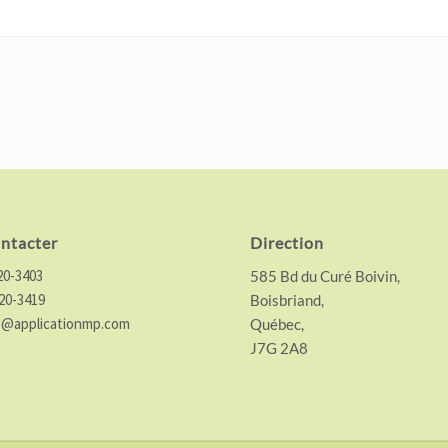
P
o
s
t
:
ntacter
Direction
20-3403
585 Bd du Curé Boivin,
20-3419
Boisbriand,
o@applicationmp.com
Québec,
J7G 2A8