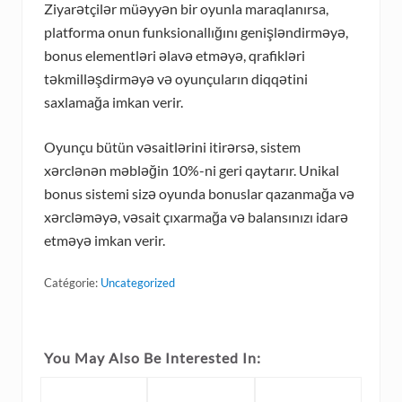
Ziyarətçilər müəyyən bir oyunla maraqlanırsa,
platforma onun funksionallığını genişləndirməyə,
bonus elementləri əlavə etməyə, qrafikləri
təkmilləşdirməyə və oyunçuların diqqətini
saxlamağa imkan verir.
Oyunçu bütün vəsaitlərini itirərsə, sistem
xərclənən məbləğin 10%-ni geri qaytarır. Unikal
bonus sistemi sizə oyunda bonuslar qazanmağa və
xərcləməyə, vəsait çıxarmağa və balansınızı idarə
etməyə imkan verir.
Catégorie:
Uncategorized
You May Also Be Interested In: