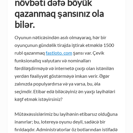
növbəti dəfə böyük
qazanmaq şansınız ola
bilər.
Oyunun nəticəsindən asılı olmayaraq, hər bir
oyunçunun gündəlik tirajda iştirak etməklə 1500
rubl qazanmaq
fastloto. com
şansı var. Çevik
funksionallıq valyutanı və nominalları
fərdiləşdirməyə və internetə çıxışı olan istənilən
yerdən fəaliyyət göstərməyə imkan verir. Əgər
zalınızda populyardırsa və ya varsa, bu, əla
seçimdir. Etibar edə biləcəyiniz ən yaxşı layihələri
kəşf etmək istəyirsiniz?
Mütəxəssislərimiz bu layihənin etibarsız olduğuna
inanırlar; bu, lotereya oyunu deyil, sadəcə bir
fırıldaqdır. Administratorlar öz botlarından istifadə