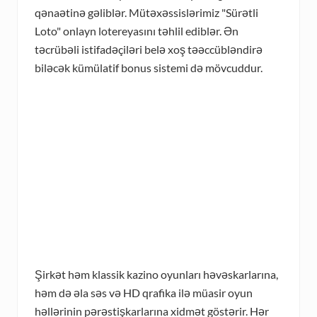
qənaətinə gəliblər. Mütəxəssislərimiz "Sürətli
Loto" onlayn lotereyasını təhlil ediblər. Ən
təcrübəli istifadəçiləri belə xoş təəccübləndirə
biləcək kümülatif bonus sistemi də mövcuddur.
Şirkət həm klassik kazino oyunları həvəskarlarına,
həm də əla səs və HD qrafika ilə müasir oyun
həllərinin pərəstişkarlarına xidmət göstərir. Hər