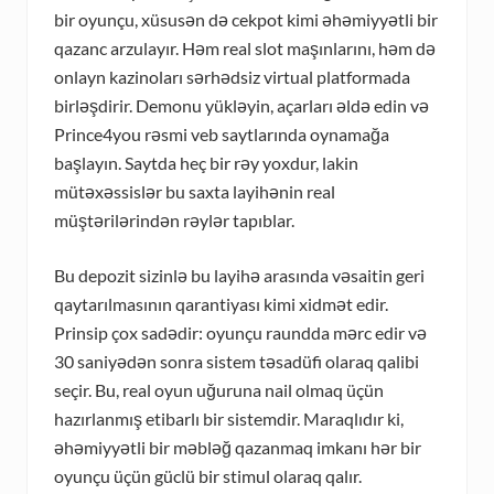
bir oyunçu, xüsusən də cekpot kimi əhəmiyyətli bir
qazanc arzulayır. Həm real slot maşınlarını, həm də
onlayn kazinoları sərhədsiz virtual platformada
birləşdirir. Demonu yükləyin, açarları əldə edin və
Prince4you rəsmi veb saytlarında oynamağa
başlayın. Saytda heç bir rəy yoxdur, lakin
mütəxəssislər bu saxta layihənin real
müştərilərindən rəylər tapıblar.
Bu depozit sizinlə bu layihə arasında vəsaitin geri
qaytarılmasının qarantiyası kimi xidmət edir.
Prinsip çox sadədir: oyunçu raundda mərc edir və
30 saniyədən sonra sistem təsadüfi olaraq qalibi
seçir. Bu, real oyun uğuruna nail olmaq üçün
hazırlanmış etibarlı bir sistemdir. Maraqlıdır ki,
əhəmiyyətli bir məbləğ qazanmaq imkanı hər bir
oyunçu üçün güclü bir stimul olaraq qalır.