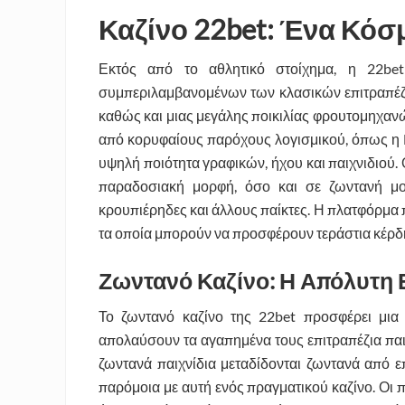
Καζίνο 22bet: Ένα Κό
Εκτός από το αθλητικό στοίχημα, η 22bet
συμπεριλαμβανομένων των κλασικών επιτραπέζι
καθώς και μιας μεγάλης ποικιλίας φρουτομηχανών
από κορυφαίους παρόχους λογισμικού, όπως η N
υψηλή ποιότητα γραφικών, ήχου και παιχνιδιού.
παραδοσιακή μορφή, όσο και σε ζωντανή μ
κρουπιέρηδες και άλλους παίκτες. Η πλατφόρμα 
τα οποία μπορούν να προσφέρουν τεράστια κέρδη
Ζωντανό Καζίνο: Η Απόλυτη 
Το ζωντανό καζίνο της 22bet προσφέρει μια 
απολαύσουν τα αγαπημένα τους επιτραπέζια παι
ζωντανά παιχνίδια μεταδίδονται ζωντανά από ε
παρόμοια με αυτή ενός πραγματικού καζίνο. Οι 