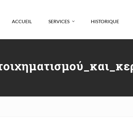
ACCUEIL
SERVICES
HISTORIQUE
τοιχηματισμού_και_κ