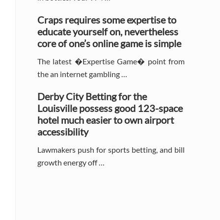
Craps requires some expertise to
educate yourself on, nevertheless
core of one’s online game is simple
The latest �Expertise Game� point from
the an internet gambling …
Derby City Betting for the
Louisville possess good 123-space
hotel much easier to own airport
accessibility
Lawmakers push for sports betting, and bill
growth energy off …