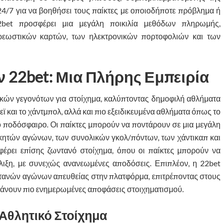
24/7 για να βοηθήσει τους παίκτες με οποιοδήποτε πρόβλημα ή
bet προσφέρει μια μεγάλη ποικιλία μεθόδων πληρωμής,
ρεωστικών καρτών, των ηλεκτρονικών πορτοφολιών και των
ν 22bet: Μια Πλήρης Εμπειρία
τικών γεγονότων για στοίχημα, καλύπτοντας δημοφιλή αθλήματα
εϊ και το χάντμπολ, αλλά και πιο εξειδικευμένα αθλήματα όπως το
ικό ποδόσφαιρο. Οι παίκτες μπορούν να ποντάρουν σε μια μεγάλη
κητών αγώνων, των συνολικών γκολ/πόντων, των χάντικαπ και
έρει επίσης ζωντανό στοίχημα, όπου οι παίκτες μπορούν να
λιξη, με συνεχώς ανανεωμένες αποδόσεις. Επιπλέον, η 22bet
τανών αγώνων απευθείας στην πλατφόρμα, επιτρέποντας στους
βάνουν πιο ενημερωμένες αποφάσεις στοιχηματισμού.
Αθλητικό Στοίχημα