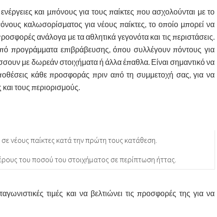
νέργειες και μπόνους για τους παίκτες που ασχολούνται με το
όνους καλωσορίσματος για νέους παίκτες, το οποίο μπορεί να
προσφορές ανάλογα με τα αθλητικά γεγονότα και τις περιστάσεις.
πό προγράμματα επιβράβευσης, όπου συλλέγουν πόντους για
σσουν με δωρεάν στοιχήματα ή άλλα έπαθλα. Είναι σημαντικό να
ϋποθέσεις κάθε προσφοράς πριν από τη συμμετοχή σας, για να
ς και τους περιορισμούς.
σε νέους παίκτες κατά την πρώτη τους κατάθεση.
ρους του ποσού του στοιχήματος σε περίπτωση ήττας.
γωνιστικές τιμές και να βελτιώνει τις προσφορές της για να