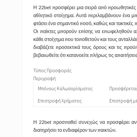
Η 22bet προσφέρει μια σειρά από προωθητικές ε
αθλητικό στοίχημα. Αυτά περιλαμβάνουν ένα μπ
φτάσει ένα σημαντικό ποσό, καθώς και τακτικές 
Οι παίκτες μπορούν επίσης να επωφεληθούν α
κάθε στοίχημα που τοποθετούν και τους ανταλλά
διαβάζετε προσεκτικά τους όρους και τις προ
βεβαιωθείτε ότι κατανοείτε πλήρως τις απαιτήσει
Τύπος Προσφοράς
Περιγραφή
Μπόνους Καλωσορίσματος
Προσφέρεται 
Επιστροφή Χρήματος
Επιστροφή μέ
Η 22bet προσπαθεί συνεχώς να προσφέρει αντα
διατηρήσει το ενδιαφέρον των παικτών.