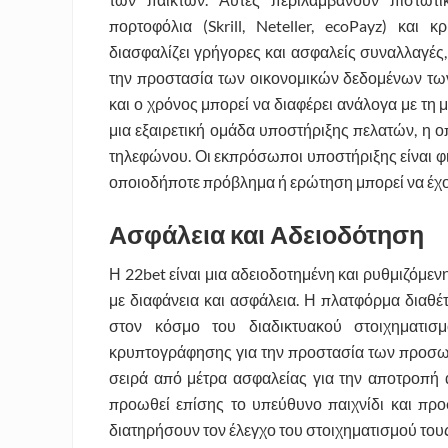
πορτοφόλια (Skrill, Neteller, ecoPayz) και 
διασφαλίζει γρήγορες και ασφαλείς συναλλαγέ
την προστασία των οικονομικών δεδομένων των
και ο χρόνος μπορεί να διαφέρει ανάλογα με τη
μια εξαιρετική ομάδα υποστήριξης πελατών, η ο
τηλεφώνου. Οι εκπρόσωποι υποστήριξης είναι φι
οποιοδήποτε πρόβλημα ή ερώτηση μπορεί να έχο
Ασφάλεια και Αδειοδότηση
Η 22bet είναι μια αδειοδοτημένη και ρυθμιζόμεν
με διαφάνεια και ασφάλεια. Η πλατφόρμα διαθέ
στον κόσμο του διαδικτυακού στοιχηματισ
κρυπτογράφησης για την προστασία των προσωπ
σειρά από μέτρα ασφαλείας για την αποτροπή
προωθεί επίσης το υπεύθυνο παιχνίδι και προ
διατηρήσουν τον έλεγχο του στοιχηματισμού τους