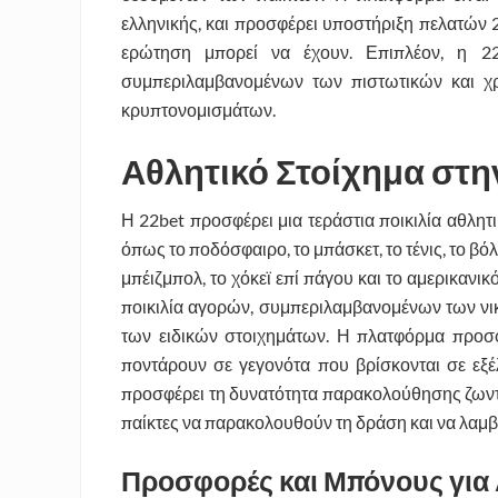
ελληνικής, και προσφέρει υποστήριξη πελατών 
ερώτηση μπορεί να έχουν. Επιπλέον, η 22
συμπεριλαμβανομένων των πιστωτικών και χ
κρυπτονομισμάτων.
Αθλητικό Στοίχημα στη
Η 22bet προσφέρει μια τεράστια ποικιλία αθλη
όπως το ποδόσφαιρο, το μπάσκετ, το τένις, το βόλ
μπέιζμπολ, το χόκεϊ επί πάγου και το αμερικαν
ποικιλία αγορών, συμπεριλαμβανομένων των νι
των ειδικών στοιχημάτων. Η πλατφόρμα προσφ
ποντάρουν σε γεγονότα που βρίσκονται σε εξέ
προσφέρει τη δυνατότητα παρακολούθησης ζων
παίκτες να παρακολουθούν τη δράση και να λαμ
Προσφορές και Μπόνους για 