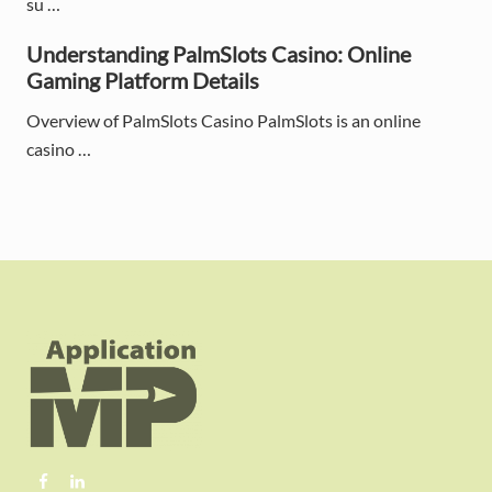
r
su …
Understanding PalmSlots Casino: Online
Gaming Platform Details
Overview of PalmSlots Casino PalmSlots is an online
casino …
F
o
o
t
e
r