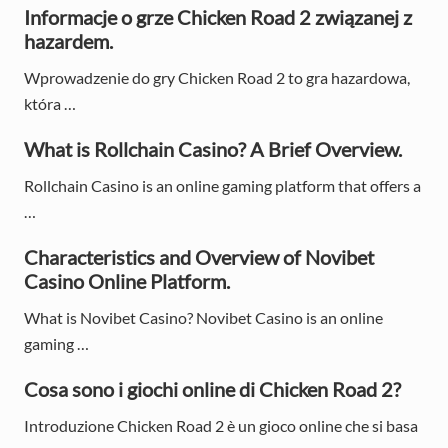
r
t
Informacje o grze Chicken Road 2 związanej z
:
hazardem.
i
Wprowadzenie do gry Chicken Road 2 to gra hazardowa,
m
która …
a
What is Rollchain Casino? A Brief Overview.
r
Rollchain Casino is an online gaming platform that offers a
y
…
S
Characteristics and Overview of Novibet
i
Casino Online Platform.
d
What is Novibet Casino? Novibet Casino is an online
e
gaming …
b
Cosa sono i giochi online di Chicken Road 2?
a
Introduzione Chicken Road 2 è un gioco online che si basa