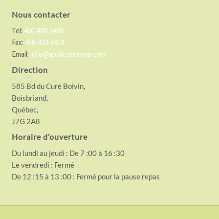
Nous contacter
Tel:
450-420-3403
Fax:
450-420-3419
Email:
info@applicationmp.com
Direction
585 Bd du Curé Boivin,
Boisbriand,
Québec,
J7G 2A8
Horaire d’ouverture
Du lundi au jeudi : De 7 :00 à 16 :30
Le vendredi : Fermé
De 12 :15 à 13 :00 : Fermé pour la pause repas