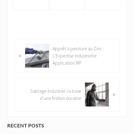
P
Apprêt à peinture au Zinc :
«
r
L’Expertise Industrielle
e
Application MP
v
i
o
N
u
Sablage industriel: la base
»
e
s
d’une finition durable
x
P
t
o
P
s
o
P
RECENT POSTS
t
s
: