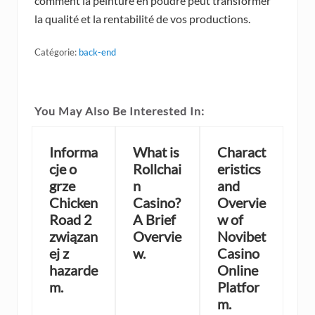
comment la peinture en poudre peut transformer
la qualité et la rentabilité de vos productions.
Catégorie:
back-end
You May Also Be Interested In:
Informa
What is
Charact
cje o
Rollchai
eristics
grze
n
and
Chicken
Casino?
Overvie
Road 2
A Brief
w of
związan
Overvie
Novibet
ej z
w.
Casino
hazarde
Online
m.
Platfor
m.