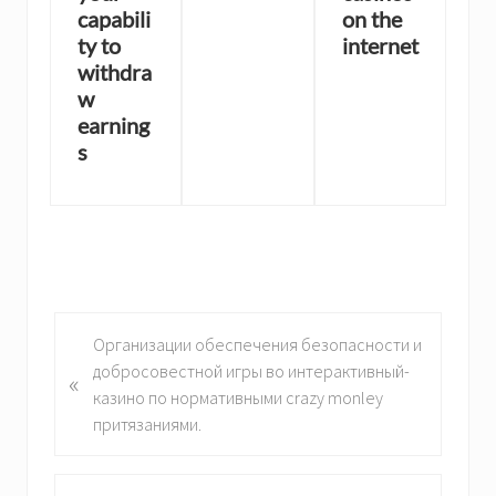
capabili
on the
ty to
internet
withdra
w
earning
s
P
Организации обеспечения безопасности и
r
добросовестной игры во интерактивный-
«
e
казино по нормативными crazy monley
v
притязаниями.
i
o