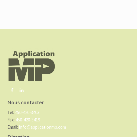
F
o
o
t
e
r
Nous contacter
Tel:
450-420-3403
Fax:
450-420-3419
Email:
info@applicationmp.com
Direction