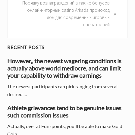
u
N
Порядку вознаграждений а также бонусов
s
e
онлайн-игорный casino Arkada промокод
»
P
x
дом для современных игровых
o
t
впечатлений
s
P
t
o
:
s
P
RECENT POSTS
t
r
However,, the newest wagering conditions is
:
actually above world mediocre, and can limit
i
your capability to withdraw earnings
m
The newest participants can pick ranging from several
a
desired …
r
Athlete grievances tend to be genuine issues
y
such commission issues
S
Actually, over at Funzpoints, you'll be able to make Gold
Coin …