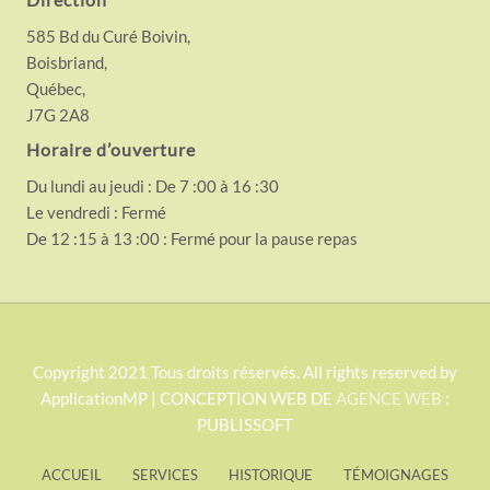
585 Bd du Curé Boivin,
Boisbriand,
Québec,
J7G 2A8
Horaire d’ouverture
Du lundi au jeudi : De 7 :00 à 16 :30
Le vendredi : Fermé
De 12 :15 à 13 :00 : Fermé pour la pause repas
S
Copyright 2021 Tous droits réservés. All rights reserved by
ApplicationMP | CONCEPTION WEB DE
AGENCE WEB
:
i
PUBLISSOFT
t
e
ACCUEIL
SERVICES
HISTORIQUE
TÉMOIGNAGES