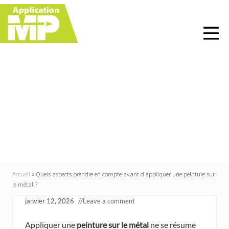
Menu
Skip
Skip
Skip
Skip
to
to
to
to
right
main
primary
footer
header
content
sidebar
navigation
Quels aspects prendre
en compte avant
d’appliquer une peinture
sur le métal ?
Accueil
»
Quels aspects prendre en compte avant d’appliquer une peinture sur
le métal ?
janvier 12, 2026
//
Leave a comment
Appliquer une
peinture sur le métal
ne se résume