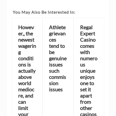
You May Also Be Interested In:
Howev
Athlete
Regal
er,, the
grievan
Expert
newest
ces
Casino
wagerin
tend to
comes
g
be
with
conditi
genuine
numero
ons is
issues
us
actually
such
unique
above
commis
enjoys
world
sion
one to
medioc
issues
set it
re, and
apart
can
from
limit
other
your
casinos