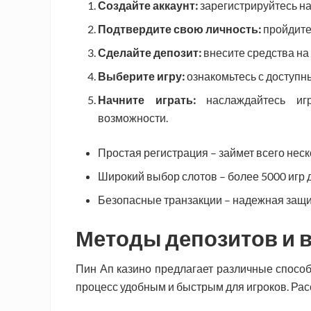
Создайте аккаунт:
зарегистрируйтесь на
Подтвердите свою личность:
пройдите
Сделайте депозит:
внесите средства на 
Выберите игру:
ознакомьтесь с доступн
Начните играть:
наслаждайтесь иг
возможности.
Простая регистрация – займет всего неск
Широкий выбор слотов – более 5000 игр 
Безопасные транзакции – надежная защи
Методы депозитов и 
Пин Ап казино предлагает различные спосо
процесс удобным и быстрым для игроков. Ра