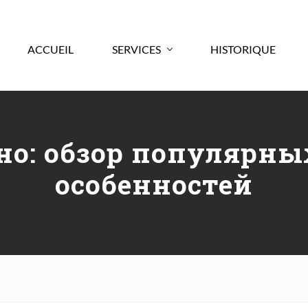
ACCUEIL
SERVICES
HISTORIQUE
но: обзор популярных
особенностей