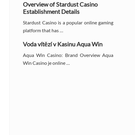
Overview of Stardust Casino
Establishment Details
Stardust Casino is a popular online gaming
platform that has …
Voda vítězí v Kasinu Aqua Win
Aqua Win Casino: Brand Overview Aqua
Win Casino je online …