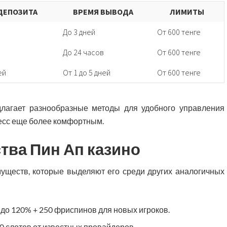
ДЕПОЗИТА
ВРЕМЯ ВЫВОДА
ЛИМИТЫ
До 3 дней
От 600 тенге
До 24 часов
От 600 тенге
ей
От 1 до 5 дней
От 600 тенге
длагает разнообразные методы для удобного управления
есс еще более комфортным.
ва Пин Ап казино
уществ, которые выделяют его среди других аналогичных
до 120% + 250 фриспинов для новых игроков.
0 слотов от известных провайдеров.