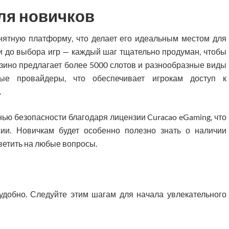
для новичков
нятную платформу, что делает его идеальным местом для
и до выбора игр — каждый шаг тщательно продуман, чтобы
зино предлагает более 5000 слотов и разнообразные виды
ые провайдеры, что обеспечивает игрокам доступ к
.
ью безопасности благодаря лицензии Curacao eGaming, что
ии. Новичкам будет особенно полезно знать о наличии
тветить на любые вопросы.
удобно. Следуйте этим шагам для начала увлекательного