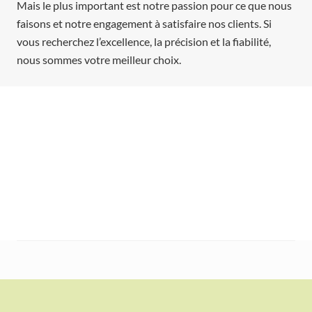
Mais le plus important est notre passion pour ce que nous
faisons et notre engagement à satisfaire nos clients. Si
vous recherchez l’excellence, la précision et la fiabilité,
nous sommes votre meilleur choix.
POUR EN SAVOIR PLUS SUR NOS SERVICES DE
PRÉ-
TRAITEMENT AU PHOSPHATE DE FER
ET COMMENT
NOUS POUVONS VOUS AIDER À OBTENIR DES
RÉSULTATS OPTIMAUX, CONTACTEZ-NOUS DÈS
AUJOURD’HUI AU
450-420-3403.
F