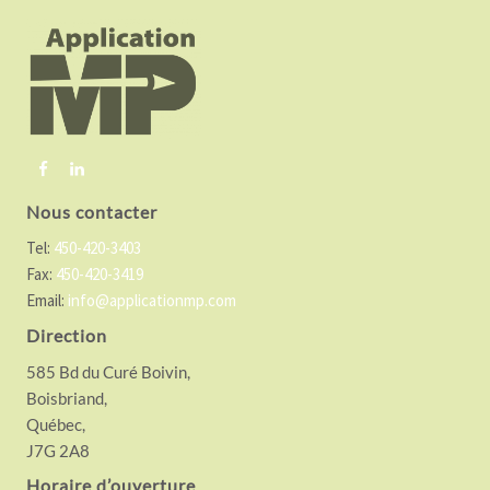
o
o
t
e
r
Nous contacter
Tel:
450-420-3403
Fax:
450-420-3419
Email:
info@applicationmp.com
Direction
585 Bd du Curé Boivin,
Boisbriand,
Québec,
J7G 2A8
Horaire d’ouverture