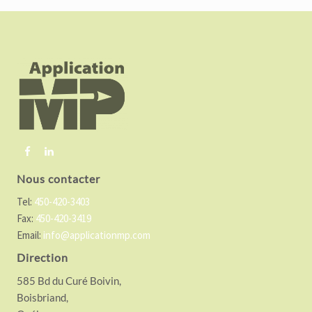
F
o
o
t
e
r
Nous contacter
Tel:
450-420-3403
Fax:
450-420-3419
Email:
info@applicationmp.com
Direction
585 Bd du Curé Boivin,
Boisbriand,