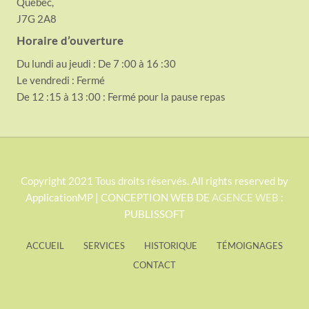
Québec,
J7G 2A8
Horaire d’ouverture
Du lundi au jeudi : De 7 :00 à 16 :30
Le vendredi : Fermé
De 12 :15 à 13 :00 : Fermé pour la pause repas
S
Copyright 2021 Tous droits réservés. All rights reserved by
ApplicationMP | CONCEPTION WEB DE
AGENCE WEB
:
i
PUBLISSOFT
t
e
ACCUEIL
SERVICES
HISTORIQUE
TÉMOIGNAGES
F
CONTACT
o
o