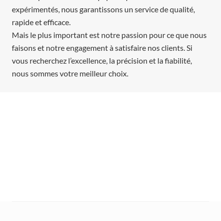
expérimentés, nous garantissons un service de qualité,
rapide et efficace.
Mais le plus important est notre passion pour ce que nous
faisons et notre engagement à satisfaire nos clients. Si
vous recherchez l’excellence, la précision et la fiabilité,
nous sommes votre meilleur choix.
POUR EN SAVOIR PLUS SUR NOS SERVICES DE
PRÉ-
TRAITEMENT AU PHOSPHATE DE FER
ET COMMENT
NOUS POUVONS VOUS AIDER À OBTENIR DES
RÉSULTATS OPTIMAUX, CONTACTEZ-NOUS DÈS
AUJOURD’HUI AU
450-420-3403.