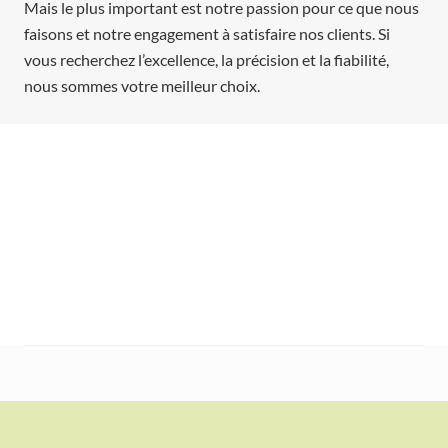
Mais le plus important est notre passion pour ce que nous
faisons et notre engagement à satisfaire nos clients. Si
vous recherchez l’excellence, la précision et la fiabilité,
nous sommes votre meilleur choix.
POUR EN SAVOIR PLUS SUR NOS SERVICES DE
PRÉ-
TRAITEMENT AU PHOSPHATE DE FER
ET COMMENT
NOUS POUVONS VOUS AIDER À OBTENIR DES
RÉSULTATS OPTIMAUX, CONTACTEZ-NOUS DÈS
AUJOURD’HUI AU
450-420-3403.
F