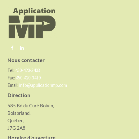
o
o
t
e
r
Nous contacter
Tel:
450-420-3403
Fax:
450-420-3419
Email:
info@applicationmp.com
Direction
585 Bd du Curé Boivin,
Boisbriand,
Québec,
J7G 2A8
Horaire d’ouverture