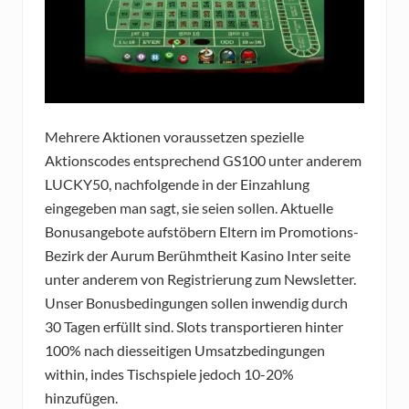
Mehrere Aktionen voraussetzen spezielle
Aktionscodes entsprechend GS100 unter anderem
LUCKY50, nachfolgende in der Einzahlung
eingegeben man sagt, sie seien sollen. Aktuelle
Bonusangebote aufstöbern Eltern im Promotions-
Bezirk der Aurum Berühmtheit Kasino Inter seite
unter anderem von Registrierung zum Newsletter.
Unser Bonusbedingungen sollen inwendig durch
30 Tagen erfüllt sind. Slots transportieren hinter
100% nach diesseitigen Umsatzbedingungen
within, indes Tischspiele jedoch 10-20%
hinzufügen.