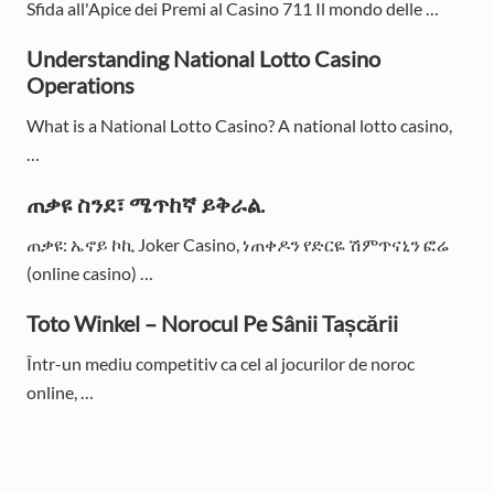
Sfida all'Apice dei Premi al Casino 711 Il mondo delle …
y
S
Understanding National Lotto Casino
Operations
i
What is a National Lotto Casino? A national lotto casino,
d
…
e
ጠቃዩ ስንደ፣ ሜጥከኛ ይቅራል.
b
ጠቃዩ: ኤኖይ ኮኪ Joker Casino, ነጠቀዶን የድርዬ ሽምጥናኒን ፎሬ
a
(online casino) …
r
Toto Winkel – Norocul Pe Sânii Tașcării
Într-un mediu competitiv ca cel al jocurilor de noroc
online, …