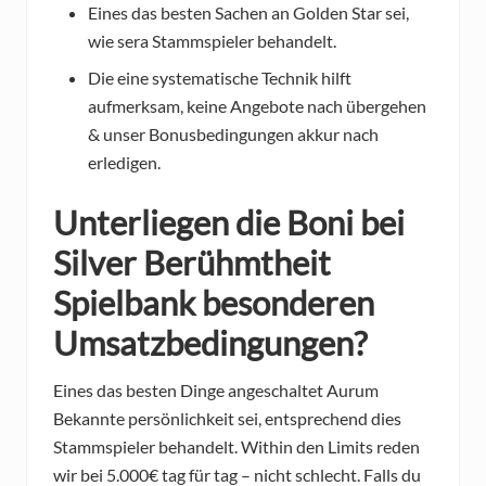
Eines das besten Sachen an Golden Star sei,
wie sera Stammspieler behandelt.
Die eine systematische Technik hilft
aufmerksam, keine Angebote nach übergehen
& unser Bonusbedingungen akkur nach
erledigen.
Unterliegen die Boni bei
Silver Berühmtheit
Spielbank besonderen
Umsatzbedingungen?
Eines das besten Dinge angeschaltet Aurum
Bekannte persönlichkeit sei, entsprechend dies
Stammspieler behandelt. Within den Limits reden
wir bei 5.000€ tag für tag – nicht schlecht. Falls du