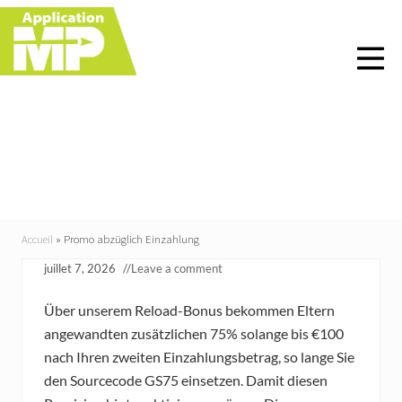
Menu
Skip
Skip
Skip
Skip
to
to
to
to
right
main
primary
footer
header
content
sidebar
navigation
Promo abzüglich
Einzahlung
Accueil
»
Promo abzüglich Einzahlung
juillet 7, 2026
//
Leave a comment
Über unserem Reload-Bonus bekommen Eltern
angewandten zusätzlichen 75% solange bis €100
nach Ihren zweiten Einzahlungsbetrag, so lange Sie
den Sourcecode GS75 einsetzen. Damit diesen