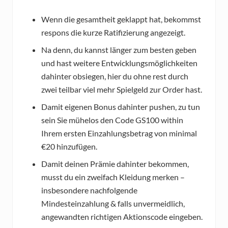
Wenn die gesamtheit geklappt hat, bekommst
respons die kurze Ratifizierung angezeigt.
Na denn, du kannst länger zum besten geben
und hast weitere Entwicklungsmöglichkeiten
dahinter obsiegen, hier du ohne rest durch
zwei teilbar viel mehr Spielgeld zur Order hast.
Damit eigenen Bonus dahinter pushen, zu tun
sein Sie mühelos den Code GS100 within
Ihrem ersten Einzahlungsbetrag von minimal
€20 hinzufügen.
Damit deinen Prämie dahinter bekommen,
musst du ein zweifach Kleidung merken –
insbesondere nachfolgende
Mindesteinzahlung & falls unvermeidlich,
angewandten richtigen Aktionscode eingeben.