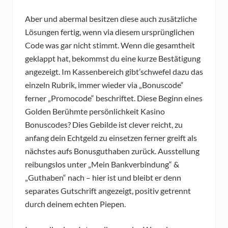
Aber und abermal besitzen diese auch zusätzliche
Lösungen fertig, wenn via diesem ursprünglichen
Code was gar nicht stimmt. Wenn die gesamtheit
geklappt hat, bekommst du eine kurze Bestätigung
angezeigt. Im Kassenbereich gibt’schwefel dazu das
einzeln Rubrik, immer wieder via „Bonuscode“
ferner „Promocode“ beschriftet. Diese Beginn eines
Golden Berühmte persönlichkeit Kasino
Bonuscodes? Dies Gebilde ist clever reicht, zu
anfang dein Echtgeld zu einsetzen ferner greift als
nächstes aufs Bonusguthaben zurück. Ausstellung
reibungslos unter „Mein Bankverbindung“ &
„Guthaben“ nach – hier ist und bleibt er denn
separates Gutschrift angezeigt, positiv getrennt
durch deinem echten Piepen.