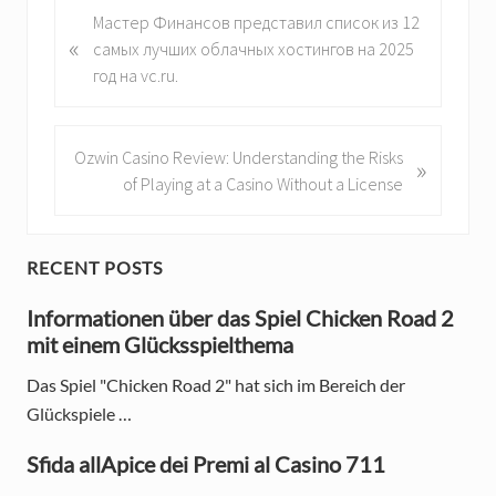
P
Мастер Финансов представил список из 12
«
r
самых лучших облачных хостингов на 2025
e
год на vc.ru.
v
i
o
N
Ozwin Casino Review: Understanding the Risks
»
u
e
of Playing at a Casino Without a License
s
x
P
t
o
P
P
RECENT POSTS
s
o
r
t
Informationen über das Spiel Chicken Road 2
s
:
mit einem Glücksspielthema
t
i
:
Das Spiel "Chicken Road 2" hat sich im Bereich der
m
Glückspiele …
a
Sfida allApice dei Premi al Casino 711
r