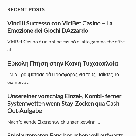
t
P
P
P
RECENT POSTS
o
o
r
s
Vinci il Successo con ViciBet Casino – La
s
t
Emozione dei Giochi DAzzardo
t
i
:
:
ViciBet Casino è un online casinò di alta gamma che offre
m
ai …
a
Εύκολη Πτήση στην Καινή Τυχαιοπλοία
r
: Μια Γραμματοσειρά Προσφοράς για τους Παίκτες Το
y
Gambiva …
S
Unsereiner vorschlag Einzel-, Kombi- ferner
i
Systemwetten wenn Stay-Zocken qua Cash-
d
Out-Aufgabe
e
Nachfolgende Eigenentwicklungen gewinn …
b
Spielautomaten Fans besuchen voll aufwarts