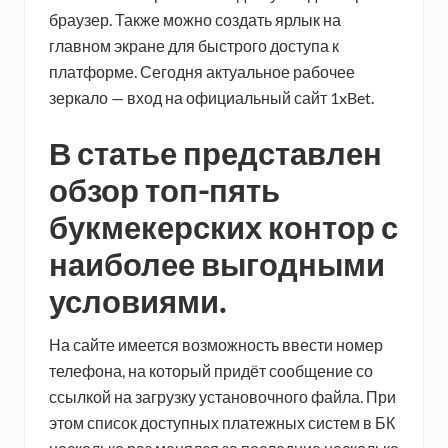
браузер. Также можно создать ярлык на
главном экране для быстрого доступа к
платформе. Сегодня актуальное рабочее
зеркало — вход на официальный сайт 1xBet.
В статье представлен
обзор топ-пять
букмекерских контор с
наиболее выгодными
условиями.
На сайте имеется возможность ввести номер
телефона, на который придёт сообщение со
ссылкой на загрузку установочного файла. При
этом список доступных платежных систем в БК