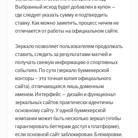
Выбранный исход будет добавлен в купон —
где следует указать сумму и подтвердить
ставку. Как можно заметить, процесс ничем не
отличается от работы на официальном сайте.
Зеркало позволяет пользователям продолжать
ставить, следить за результатами матчей и
получать свежую информацию о спортивных
событиях. По сути (зеркало букмекерской
конторы – это точная копия официального
сайта), отличающаяся лишь доменным
именем. Интерфейс — дизайн и функционал
зеркальных сайтов практически идентичны
основному сайту. У одной букмекерской
компании может быть несколько зеркал (чтобы
гарантировать беттерам доступ к платформе),
если основной сайт заблокирован. Блокировки,