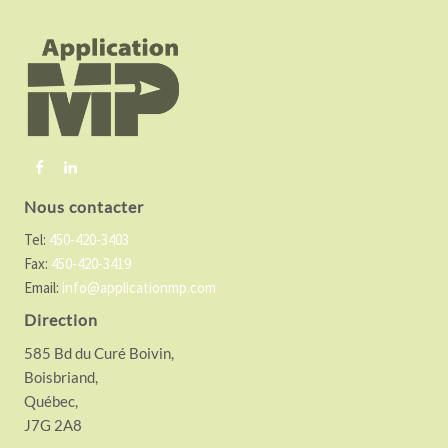
o
o
t
e
r
Nous contacter
Tel:
450-420-3403
Fax:
450-420-3419
Email:
info@applicationmp.com
Direction
585 Bd du Curé Boivin,
Boisbriand,
Québec,
J7G 2A8