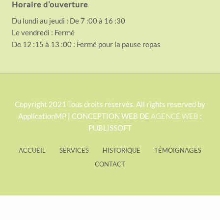
Horaire d’ouverture
Du lundi au jeudi : De 7 :00 à 16 :30
Le vendredi : Fermé
De 12 :15 à 13 :00 : Fermé pour la pause repas
S
Copyright 2021 Tous droits réservés. All rights reserved by
ApplicationMP | CONCEPTION WEB DE
AGENCE WEB
:
i
PUBLISSOFT
t
e
ACCUEIL
SERVICES
HISTORIQUE
TÉMOIGNAGES
F
CONTACT
o
o
t
Exit mobile version