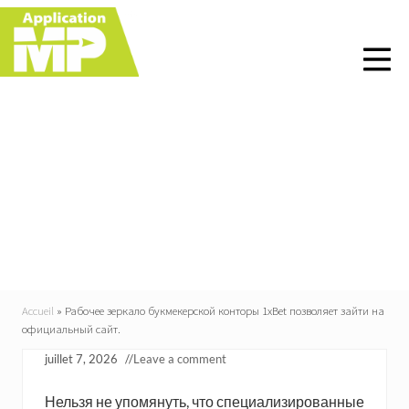
Menu
Skip
Skip
Skip
Skip
to
to
to
to
right
main
primary
footer
header
content
sidebar
navigation
Рабочее зеркало
букмекерской конторы
1xBet позволяет зайти
на официальный сайт.
Accueil
»
Рабочее зеркало букмекерской конторы 1xBet позволяет зайти на
официальный сайт.
juillet 7, 2026
//
Leave a comment
Нельзя не упомянуть, что специализированные