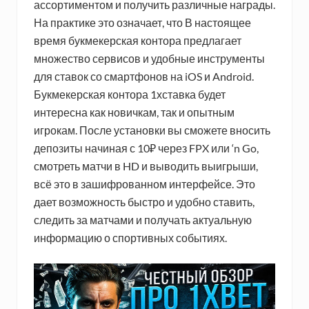
ассортиментом и получить различные награды.
На практике это означает, что В настоящее
время букмекерская контора предлагает
множество сервисов и удобные инструменты
для ставок со смартфонов на iOS и Android.
Букмекерская контора 1хставка будет
интересна как новичкам, так и опытным
игрокам. После установки вы сможете вносить
депозиты начиная с 10₽ через FPX или ‘n Go,
смотреть матчи в HD и выводить выигрыши,
всё это в зашифрованном интерфейсе. Это
дает возможность быстро и удобно ставить,
следить за матчами и получать актуальную
информацию о спортивных событиях.