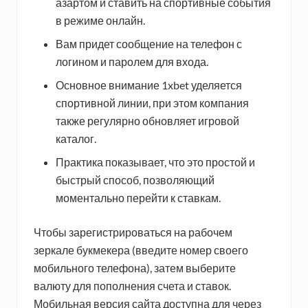
азартом и ставить на спортивные события
в режиме онлайн.
Вам придет сообщение на телефон с
логином и паролем для входа.
Основное внимание 1xbet уделяется
спортивной линии, при этом компания
также регулярно обновляет игровой
каталог.
Практика показывает, что это простой и
быстрый способ, позволяющий
моментально перейти к ставкам.
Чтобы зарегистрироваться на рабочем
зеркале букмекера (введите номер своего
мобильного телефона), затем выберите
валюту для пополнения счета и ставок.
Мобильная версия сайта доступна для через