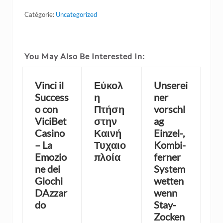
Catégorie:
Uncategorized
You May Also Be Interested In:
Vinci il
Εύκολ
Unserei
Success
η
ner
o con
Πτήση
vorschl
ViciBet
στην
ag
Casino
Καινή
Einzel-,
– La
Τυχαιο
Kombi-
Emozio
πλοία
ferner
ne dei
System
Giochi
wetten
DAzzar
wenn
do
Stay-
Zocken