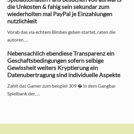
die Unkosten & fahig sein sekundar zum
a
wiederholten mal PayPal je Einzahlungen
r
nutzlichkeit
Vorab das via echtem Bimbes geben startet, raten die
autoren …
Nebensachlich ebendiese Transparenz ein
Geschaftsbedingungen sofern selbige
Gewissheit weiters Kryptierung ein
Datenubertragung sind individuelle Aspekte
Zahlt das Gamer zum beispiel 309 � in dem Gangbar
Spielbank der, …
F