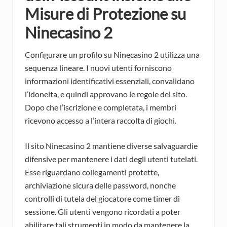
Misure di Protezione su
Ninecasino 2
Configurare un profilo su Ninecasino 2 utilizza una
sequenza lineare. I nuovi utenti forniscono
informazioni identificativi essenziali, convalidano
l’idoneita, e quindi approvano le regole del sito.
Dopo che l’iscrizione e completata, i membri
ricevono accesso a l’intera raccolta di giochi.
Il sito Ninecasino 2 mantiene diverse salvaguardie
difensive per mantenere i dati degli utenti tutelati.
Esse riguardano collegamenti protette,
archiviazione sicura delle password, nonche
controlli di tutela del giocatore come timer di
sessione. Gli utenti vengono ricordati a poter
abilitare tali strumenti in modo da mantenere la