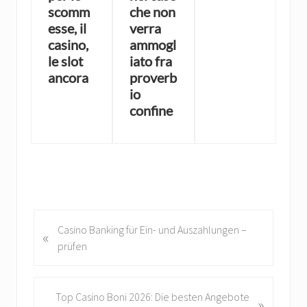
scomm
che non
esse, il
verra
casino,
ammogl
le slot
iato fra
ancora
proverb
io
confine
P
Casino Banking für Ein- und Auszahlungen –
«
r
prüfen
e
v
i
N
Top Casino Boni 2026: Die besten Angebote
»