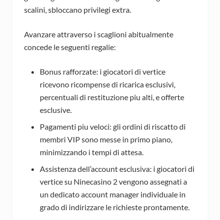
scalini, sbloccano privilegi extra.
Avanzare attraverso i scaglioni abitualmente
concede le seguenti regalie:
Bonus rafforzate: i giocatori di vertice
ricevono ricompense di ricarica esclusivi,
percentuali di restituzione piu alti, e offerte
esclusive.
Pagamenti piu veloci: gli ordini di riscatto di
membri VIP sono messe in primo piano,
minimizzando i tempi di attesa.
Assistenza dell’account esclusiva: i giocatori di
vertice su Ninecasino 2 vengono assegnati a
un dedicato account manager individuale in
grado di indirizzare le richieste prontamente.