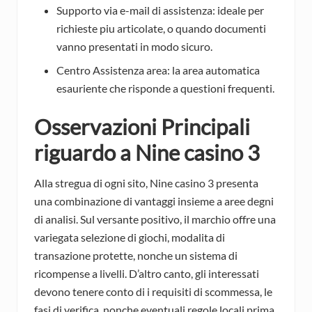
Supporto via e-mail di assistenza: ideale per
richieste piu articolate, o quando documenti
vanno presentati in modo sicuro.
Centro Assistenza area: la area automatica
esauriente che risponde a questioni frequenti.
Osservazioni Principali
riguardo a Nine casino 3
Alla stregua di ogni sito, Nine casino 3 presenta
una combinazione di vantaggi insieme a aree degni
di analisi. Sul versante positivo, il marchio offre una
variegata selezione di giochi, modalita di
transazione protette, nonche un sistema di
ricompense a livelli. D’altro canto, gli interessati
devono tenere conto di i requisiti di scommessa, le
fasi di verifica, nonche eventuali regole locali prima