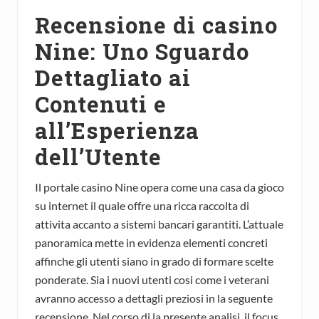
Recensione di casino
Nine: Uno Sguardo
Dettagliato ai
Contenuti e
all’Esperienza
dell’Utente
Il portale casino Nine opera come una casa da gioco
su internet il quale offre una ricca raccolta di
attivita accanto a sistemi bancari garantiti. L’attuale
panoramica mette in evidenza elementi concreti
affinche gli utenti siano in grado di formare scelte
ponderate. Sia i nuovi utenti cosi come i veterani
avranno accesso a dettagli preziosi in la seguente
recensione. Nel corso di la presente analisi, il focus