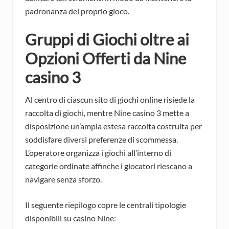
padronanza del proprio gioco.
Gruppi di Giochi oltre ai
Opzioni Offerti da Nine
casino 3
Al centro di ciascun sito di giochi online risiede la
raccolta di giochi, mentre Nine casino 3 mette a
disposizione un’ampia estesa raccolta costruita per
soddisfare diversi preferenze di scommessa.
L’operatore organizza i giochi all’interno di
categorie ordinate affinche i giocatori riescano a
navigare senza sforzo.
Il seguente riepilogo copre le centrali tipologie
disponibili su casino Nine: