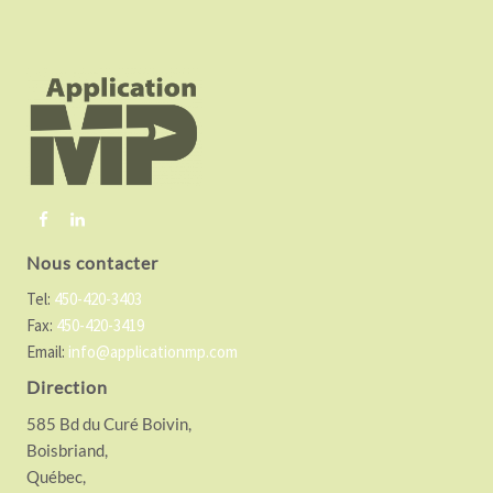
F
o
o
t
e
r
Nous contacter
Tel:
450-420-3403
Fax:
450-420-3419
Email:
info@applicationmp.com
Direction
585 Bd du Curé Boivin,
Boisbriand,
Québec,