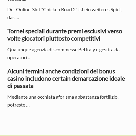
e
Der Online-Slot "Chicken Road 2" ist ein weiteres Spiel,
b
das …
a
Tornei speciali durante premi esclusivi verso
r
volte giocatori piuttosto competitivi
Qualunque agenzia di scommesse BetItaly e gestita da
operatori …
Alcuni termini anche condizioni dei bonus
casino includono certain demarcazione ideale
di passata
Mediante una occhiata aforisma abbastanza fortilizio,
potreste …