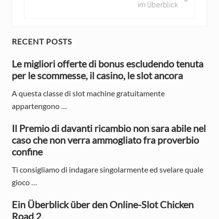
o
e
im Überblick
u
x
s
t
P
P
P
RECENT POSTS
o
o
r
s
Le migliori offerte di bonus escludendo tenuta
s
t
per le scommesse, il casino, le slot ancora
t
i
:
:
A questa classe di slot machine gratuitamente
m
appartengono …
a
Il Premio di davanti ricambio non sara abile nel
r
caso che non verra ammogliato fra proverbio
y
confine
S
Ti consigliamo di indagare singolarmente ed svelare quale
gioco …
i
d
Ein Überblick über den Online-Slot Chicken
Road 2