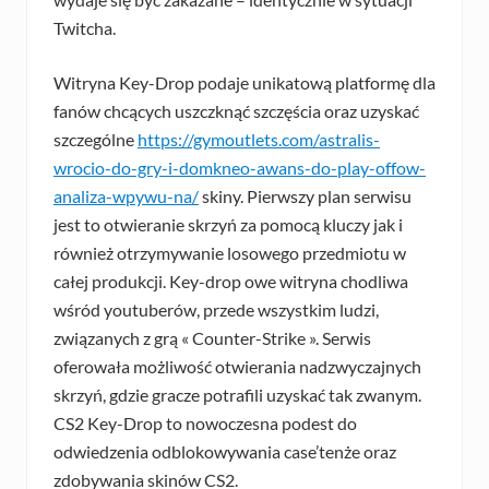
Twitcha.
Witryna Key-Drop podaje unikatową platformę dla
fanów chcących uszczknąć szczęścia oraz uzyskać
szczególne
https://gymoutlets.com/astralis-
wrocio-do-gry-i-domkneo-awans-do-play-offow-
analiza-wpywu-na/
skiny. Pierwszy plan serwisu
jest to otwieranie skrzyń za pomocą kluczy jak i
również otrzymywanie losowego przedmiotu w
całej produkcji. Key-drop owe witryna chodliwa
wśród youtuberów, przede wszystkim ludzi,
związanych z grą « Counter-Strike ». Serwis
oferowała możliwość otwierania nadzwyczajnych
skrzyń, gdzie gracze potrafili uzyskać tak zwanym.
CS2 Key-Drop to nowoczesna podest do
odwiedzenia odblokowywania case’tenże oraz
zdobywania skinów CS2.