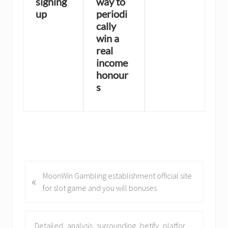
signing
way to
up
periodi
cally
win a
real
income
honour
s
P
MoonWin Gambling establishment official site
«
r
for slot game and you will bonuses
e
v
i
N
Detailed_analysis_surrounding_betify_platfor