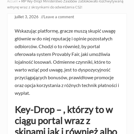
Accueil
»
RIP Key-Drop! Ministerstwo Zasobów zablokowało rozchwytywaną
witrynę wraz z skrzynkami do odwiedzenia CS2!
juillet 3, 2026
//
Leave a comment
Wskazując platformę, gracze muszą skupić uwagę
głównie w do niej reputację i opinie pozostałych
odbiorców. Chodzi o to również, by portal
oferowała system Provably Fair, jaki umożliwia
lojalność losowań.
Odmienne czynniki, które to
warto wziąć pod uwagę, jest to dyspozycyjność
przyciągających bonusów, prawidłowe promocje
oraz opcja korzystania z różnych technik płatności i
wypłat.
Key-Drop – , którzy to w
ciągu portal wraz z
skinami jak i również albo