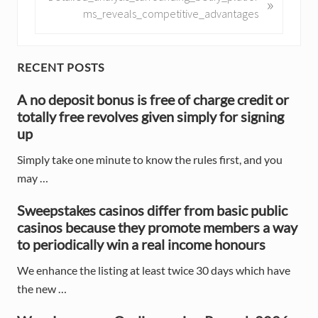
»
o
e
ms_reveals_competitive_advantages
u
x
s
t
P
P
P
RECENT POSTS
o
o
r
s
A no deposit bonus is free of charge credit or
s
t
totally free revolves given simply for signing
t
i
:
up
:
m
Simply take one minute to know the rules first, and you
a
may …
r
Sweepstakes casinos differ from basic public
y
casinos because they promote members a way
to periodically win a real income honours
S
We enhance the listing at least twice 30 days which have
i
the new …
d