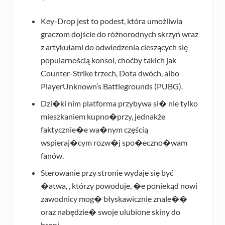
Key-Drop jest to podest, która umożliwia
graczom dojście do różnorodnych skrzyń wraz
z artykułami do odwiedzenia cieszących się
popularnością konsol, choćby takich jak
Counter-Strike trzech, Dota dwóch, albo
PlayerUnknown’s Battlegrounds (PUBG).
Dzi�ki nim platforma przybywa si� nie tylko
mieszkaniem kupno�przy, jednakże
faktycznie�e wa�nym częścią
wspieraj�cym rozw�j spo�eczno�wam
fanów.
Sterowanie przy stronie wydaje się być
�atwa, , którzy powoduje, �e poniekąd nowi
zawodnicy mog� błyskawicznie znale��
oraz nabędzie� swoje ulubione skiny do
broni.