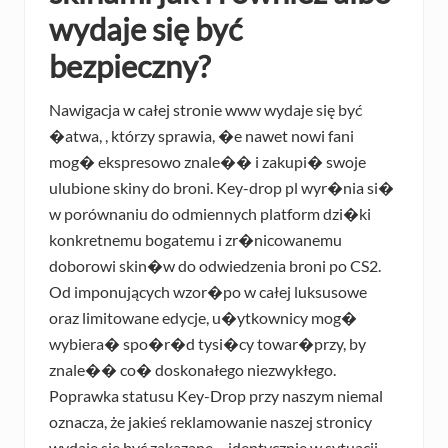
wydaje się być
bezpieczny?
Nawigacja w całej stronie www wydaje się być
�atwa, , którzy sprawia, �e nawet nowi fani
mog� ekspresowo znale�� i zakupi� swoje
ulubione skiny do broni. Key-drop pl wyr�nia si�
w porównaniu do odmiennych platform dzi�ki
konkretnemu bogatemu i zr�nicowanemu
doborowi skin�w do odwiedzenia broni po CS2.
Od imponujących wzor�po w całej luksusowe
oraz limitowane edycje, u�ytkownicy mog�
wybiera� spo�r�d tysi�cy towar�przy, by
znale�� co� doskonałego niezwykłego.
Poprawka statusu Key-Drop przy naszym niemal
oznacza, że jakieś reklamowanie naszej stronicy
wydaje się być zakazane – identycznie w sytuacji