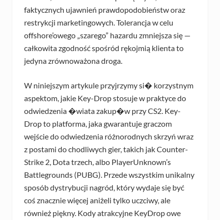
faktycznych ujawnień prawdopodobieństw oraz
restrykcji marketingowych. Tolerancja w celu
offshore’owego „szarego” hazardu zmniejsza się —
całkowita zgodność spośród rękojmią klienta to
jedyna zrównoważona droga.
W niniejszym artykule przyjrzymy si� korzystnym
aspektom, jakie Key-Drop stosuje w praktyce do
odwiedzenia �wiata zakup�w przy CS2. Key-
Drop to platforma, jaka gwarantuje graczom
wejście do odwiedzenia różnorodnych skrzyń wraz
z postami do chodliwych gier, takich jak Counter-
Strike 2, Dota trzech, albo PlayerUnknown’s
Battlegrounds (PUBG). Przede wszystkim unikalny
sposób dystrybucji nagród, który wydaje się być
coś znacznie więcej aniżeli tylko uczciwy, ale
również piękny. Kody atrakcyjne KeyDrop owe