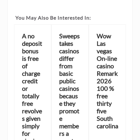
You May Also Be Interested In:
A no
Sweeps
Wow
deposit
takes
Las
bonus
casinos
vegas
is free
differ
On-line
of
from
casino
charge
basic
Remark
credit
public
2026
or
casinos
100 %
totally
becaus
free
free
e they
thirty
revolve
promot
five
s given
e
South
simply
membe
carolina
for
rs a