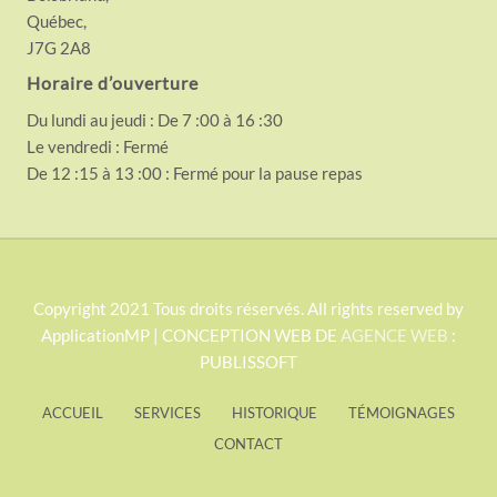
Québec,
J7G 2A8
Horaire d’ouverture
Du lundi au jeudi : De 7 :00 à 16 :30
Le vendredi : Fermé
De 12 :15 à 13 :00 : Fermé pour la pause repas
S
Copyright 2021 Tous droits réservés. All rights reserved by
ApplicationMP | CONCEPTION WEB DE
AGENCE WEB
:
i
PUBLISSOFT
t
e
ACCUEIL
SERVICES
HISTORIQUE
TÉMOIGNAGES
F
CONTACT
o