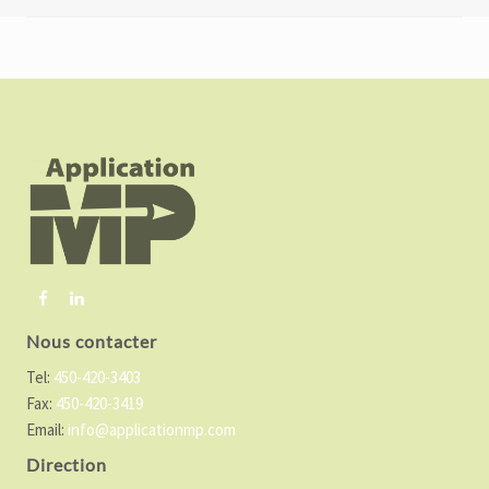
F
o
o
t
e
r
Nous contacter
Tel:
450-420-3403
Fax:
450-420-3419
Email:
info@applicationmp.com
Direction