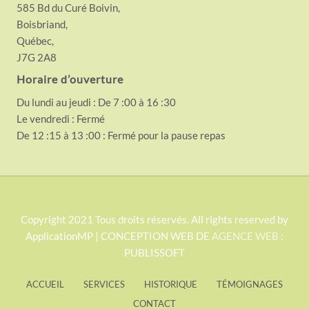
585 Bd du Curé Boivin,
Boisbriand,
Québec,
J7G 2A8
Horaire d’ouverture
Du lundi au jeudi : De 7 :00 à 16 :30
Le vendredi : Fermé
De 12 :15 à 13 :00 : Fermé pour la pause repas
S
Copyright 2021 Tous droits réservés. All rights reserved by
ApplicationMP | CONCEPTION WEB DE
AGENCE WEB
:
i
PUBLISSOFT
t
e
ACCUEIL
SERVICES
HISTORIQUE
TÉMOIGNAGES
F
CONTACT