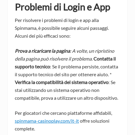
Problemi di Login e App
Per risolvere i problemi di login e app alla
Spinmama, è possibile seguire alcuni passaggi.
Alcuni dei più efficaci sono:
Prova a ricaricare la pagina
: A volte, un ripristino
della pagina può risolvere il problema.
Contatta il
supporto tecnico
: Se il problema persiste, contatta
il supporto tecnico del sito per ottenere aiuto. *
Verifica la compatibilità del sistema operativo
: Se
stai utilizzando un sistema operativo non
compatibile, prova a utilizzare un altro dispositivo.
Per giocatori che cercano piattaforme affidabili,
spinmama-casinoplay.com/it-it
offre soluzioni
complete.