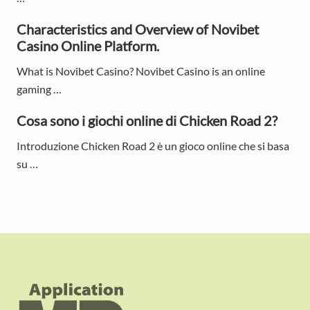
b
Characteristics and Overview of Novibet
a
Casino Online Platform.
r
What is Novibet Casino? Novibet Casino is an online
gaming …
Cosa sono i giochi online di Chicken Road 2?
Introduzione Chicken Road 2 è un gioco online che si basa
su …
F
o
o