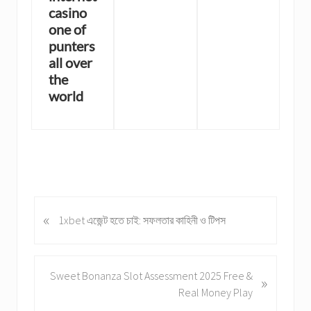
casino
one of
punters
all over
the
world
«
P
1xbet এজেন্ট হতে চাই: সফলতার কাহিনী ও টিপস
r
e
v
N
Sweet Bonanza Slot Assessment 2025 Free &
»
i
e
Real Money Play
o
x