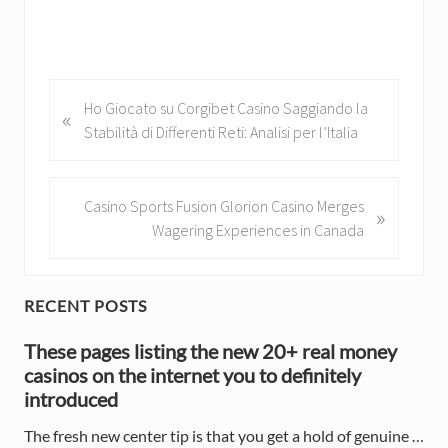
P
Ho Giocato su Corgibet Casino Saggiando la
«
r
Stabilità di Differenti Reti: Analisi per l’Italia
e
v
i
N
Casino Sports Fusion Glorion Casino Merges
»
o
e
Wagering Experiences in Canada
u
x
s
t
P
P
P
RECENT POSTS
o
o
r
s
These pages listing the new 20+ real money
s
t
casinos on the internet you to definitely
t
i
:
introduced
:
m
The fresh new center tip is that you get a hold of genuine …