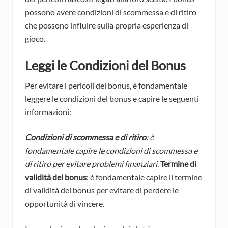
possono avere condizioni di scommessa e di ritiro
che possono influire sulla propria esperienza di
gioco.
Leggi le Condizioni del Bonus
Per evitare i pericoli dei bonus, è fondamentale
leggere le condizioni del bonus e capire le seguenti
informazioni:
Condizioni di scommessa e di ritiro
: è
fondamentale capire le condizioni di scommessa e
di ritiro per evitare problemi finanziari.
Termine di
validità del bonus
: è fondamentale capire il termine
di validità del bonus per evitare di perdere le
opportunità di vincere.