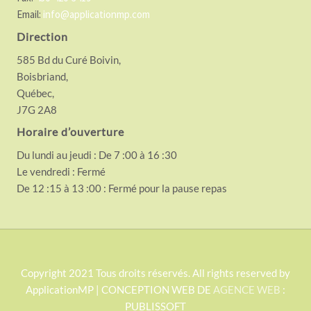
Email:
info@applicationmp.com
Direction
585 Bd du Curé Boivin,
Boisbriand,
Québec,
J7G 2A8
Horaire d’ouverture
Du lundi au jeudi : De 7 :00 à 16 :30
Le vendredi : Fermé
De 12 :15 à 13 :00 : Fermé pour la pause repas
S
Copyright 2021 Tous droits réservés. All rights reserved by
ApplicationMP | CONCEPTION WEB DE
AGENCE WEB
:
i
PUBLISSOFT