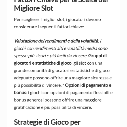
Migliore Slot
Per scegliere il miglior slot, i giocatori devono
considerare i seguenti fattori chiave:
Valutazione dei rendimenti e della volatilità
: i
giochi con rendimenti alti e volatilità media sono
spesso più sicuri e più facili da vincere.
Gruppi di
giocatori e statistiche di gioco
: gli slot con una
grande comunità di giocatori e statistiche di gioco
adeguate possono offrire una maggiore sicurezza e
più possibilità di vincere. *
Opzioni di pagamento e
bonus
: i giochi con opzioni di pagamento flessibili e
bonus generosi possono offrire una maggiore
gratificazione e più possibilità di vincere.
Strategie di Gioco per