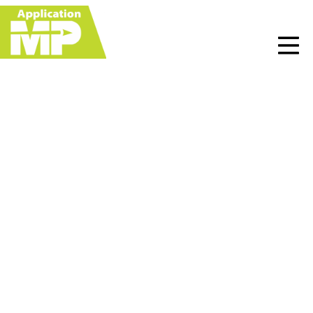
Menu
Skip
Skip
Skip
Skip
to
to
to
to
right
main
primary
footer
header
content
sidebar
navigation
La Selezione dei Slot:
Come Evitare le
Trappole Nascondite e
Migliorare le
Probabilità di Vittoria
ardente casino in Italy. La vita dei giocatori di
slot online italiani può essere un’avventura
frustrante e piena di imprevisti. La selezione
dei giochi giusti può sembrare un’impresa