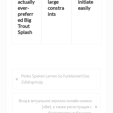
actually
large
initiate
ever-
constra
easily
preferr
ints
ed Big
Trout
Splash
P
Plinko Spielen Lernen So Funktioniert Das
«
r
Zufallsprinzip
e
v
i
N
Вход в актуальное зеркало онлайн-казино
»
o
e
1xBet, а также регистрация с
u
x
бездепозитным бонусом.