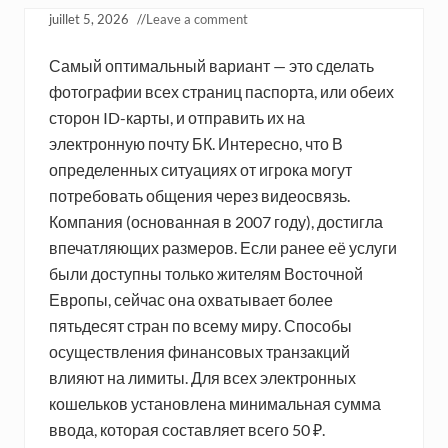
juillet 5, 2026
//
Leave a comment
Самый оптимальный вариант — это сделать
фотографии всех страниц паспорта, или обеих
сторон ID-карты, и отправить их на
электронную почту БК. Интересно, что В
определенных ситуациях от игрока могут
потребовать общения через видеосвязь.
Компания (основанная в 2007 году), достигла
впечатляющих размеров. Если ранее её услуги
были доступны только жителям Восточной
Европы, сейчас она охватывает более
пятьдесят стран по всему миру. Способы
осуществления финансовых транзакций
влияют на лимиты.
Для всех электронных
кошельков установлена минимальная сумма
ввода, которая составляет всего 50 ₽.