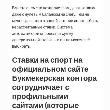
Вместе с тем это позволяет вам делать ставку
даже с нулевым балансом на счету. Тем не
менее, для этого в вашей истории должны быть
нерассчитанные ставки. Система
автоматически определяет сумму
доверительной ставки — и вы не можете её
выбирать.
Ставки на спорт на
официальном сайте
Букмекерская контора
сотрудничает с
профильными
сайтами (которые