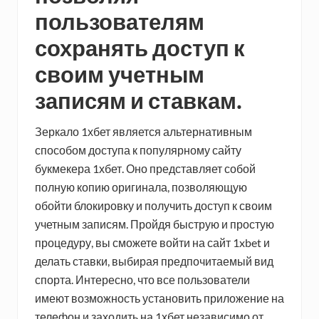
пользователям
сохранять доступ к
своим учетным
записям и ставкам.
Зеркало 1хбет является альтернативным
способом доступа к популярному сайту
букмекера 1хбет. Оно представляет собой
полную копию оригинала, позволяющую
обойти блокировку и получить доступ к своим
учетным записям. Пройдя быструю и простую
процедуру, вы сможете войти на сайт 1xbet и
делать ставки, выбирая предпочитаемый вид
спорта. Интересно, что все пользователи
имеют возможность установить приложение на
телефон и заходить на 1хбет независимо от