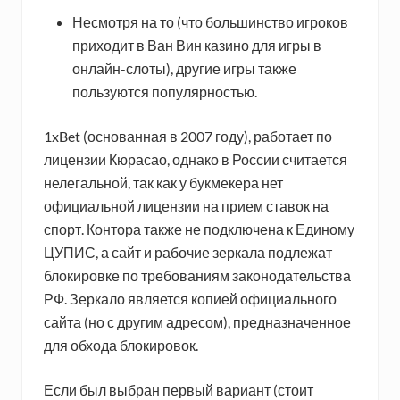
Несмотря на то (что большинство игроков
приходит в Ван Вин казино для игры в
онлайн-слоты), другие игры также
пользуются популярностью.
1xBet (основанная в 2007 году), работает по
лицензии Кюрасао, однако в России считается
нелегальной, так как у букмекера нет
официальной лицензии на прием ставок на
спорт. Контора также не подключена к Единому
ЦУПИС, а сайт и рабочие зеркала подлежат
блокировке по требованиям законодательства
РФ. Зеркало является копией официального
сайта (но с другим адресом), предназначенное
для обхода блокировок.
Если был выбран первый вариант (стоит