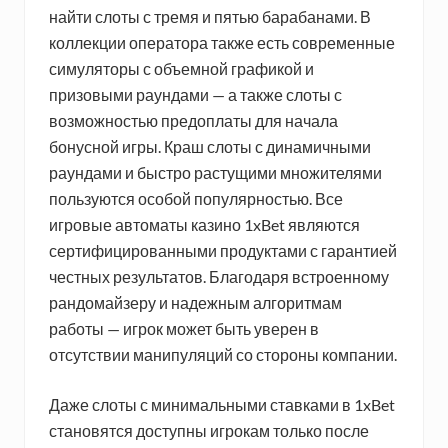
найти слоты с тремя и пятью барабанами. В
коллекции оператора также есть современные
симуляторы с объемной графикой и
призовыми раундами — а также слоты с
возможностью предоплаты для начала
бонусной игры. Краш слоты с динамичными
раундами и быстро растущими множителями
пользуются особой популярностью. Все
игровые автоматы казино 1xBet являются
сертифицированными продуктами с гарантией
честных результатов. Благодаря встроенному
рандомайзеру и надежным алгоритмам
работы — игрок может быть уверен в
отсутствии манипуляций со стороны компании.
Даже слоты с минимальными ставками в 1xBet
становятся доступны игрокам только после