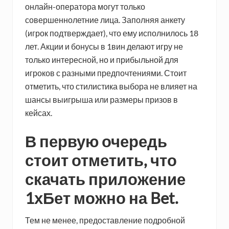
онлайн-оператора могут только
совершеннолетние лица. Заполняя анкету
(игрок подтверждает), что ему исполнилось 18
лет. Акции и бонусы в 1вин делают игру не
только интересной, но и прибыльной для
игроков с разными предпочтениями.
Стоит
отметить, что стилистика выбора не влияет на
шансы выигрыша или размеры призов в
кейсах.
В первую очередь
стоит отметить, что
скачать приложение
1хБет можно на Bet.
Тем не менее, предоставление подробной