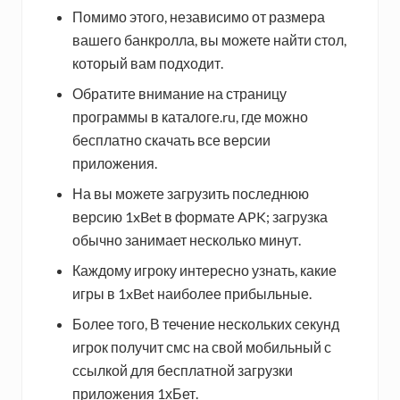
Помимо этого, независимо от размера
вашего банкролла, вы можете найти стол,
который вам подходит.
Обратите внимание на страницу
программы в каталоге.ru, где можно
бесплатно скачать все версии
приложения.
На вы можете загрузить последнюю
версию 1xBet в формате APK; загрузка
обычно занимает несколько минут.
Каждому игроку интересно узнать, какие
игры в 1xBet наиболее прибыльные.
Более того, В течение нескольких секунд
игрок получит смс на свой мобильный с
ссылкой для бесплатной загрузки
приложения 1хБет.