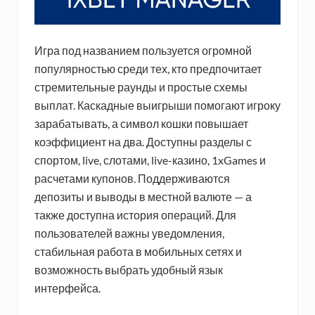
Игра под названием пользуется огромной
популярностью среди тех, кто предпочитает
стремительные раунды и простые схемы
выплат. Каскадные выигрыши помогают игроку
зарабатывать, а символ кошки повышает
коэффициент на два. Доступны разделы с
спортом, live, слотами, live-казино, 1xGames и
расчетами купонов. Поддерживаются
депозиты и выводы в местной валюте — а
также доступна история операций. Для
пользователей важны уведомления,
стабильная работа в мобильных сетях и
возможность выбрать удобный язык
интерфейса.