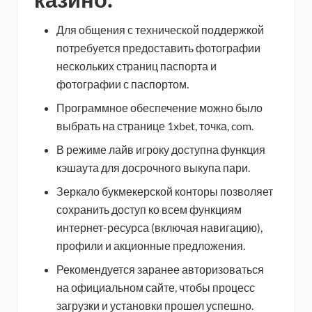
Для общения с технической поддержкой
потребуется предоставить фотографии
нескольких страниц паспорта и
фотографии с паспортом.
Программное обеспечение можно было
выбрать на странице 1xbet, точка, com.
В режиме лайв игроку доступна функция
кэшаута для досрочного выкупа пари.
Зеркало букмекерской конторы позволяет
сохранить доступ ко всем функциям
интернет-ресурса (включая навигацию),
профили и акционные предложения.
Рекомендуется заранее авторизоваться
на официальном сайте, чтобы процесс
загрузки и установки прошел успешно.