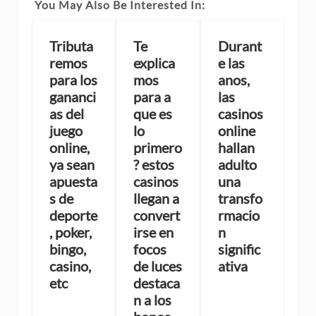
You May Also Be Interested In:
Tributa
Te
Durant
remos
explica
e las
para los
mos
anos,
gananci
para a
las
as del
que es
casinos
juego
lo
online
online,
primero
hallan
ya sean
? estos
adulto
apuesta
casinos
una
s de
llegan a
transfo
deporte
convert
rmacio
, poker,
irse en
n
bingo,
focos
signific
casino,
de luces
ativa
etc
destaca
n a los