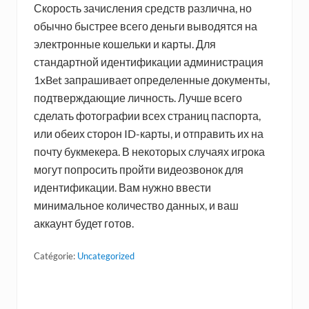
Скорость зачисления средств различна, но
обычно быстрее всего деньги выводятся на
электронные кошельки и карты. Для
стандартной идентификации администрация
1xBet запрашивает определенные документы,
подтверждающие личность. Лучше всего
сделать фотографии всех страниц паспорта,
или обеих сторон ID-карты, и отправить их на
почту букмекера. В некоторых случаях игрока
могут попросить пройти видеозвонок для
идентификации. Вам нужно ввести
минимальное количество данных, и ваш
аккаунт будет готов.
Catégorie:
Uncategorized