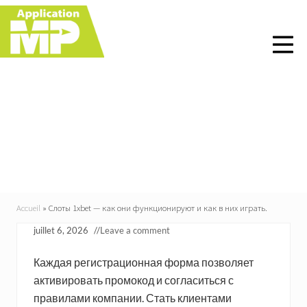
Menu
Skip
Skip
Skip
Skip
to
to
to
to
right
main
primary
footer
header
content
sidebar
navigation
Слоты 1xbet — как они
функционируют и как
в них играть.
Accueil
»
Слоты 1xbet — как они функционируют и как в них играть.
juillet 6, 2026
//
Leave a comment
Каждая регистрационная форма позволяет
активировать промокод и согласиться с
правилами компании. Стать клиентами