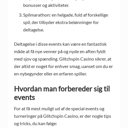
bonusser og aktiviteter.
Spilmarathon: en helgade, fuld af forskellige
spil, der tilbyder ekstra belønninger for
deltagelse.
Deltagelse i disse events kan være en fantastisk
måde at få nye venner på og nyde en aften fyldt
med sjov og spænding. Glitchspin Casino sikrer, at
der altid er noget for enhver smag, uanset om du er
en nybegynder eller en erfaren spiller.
Hvordan man forbereder sig til
events
For at få mest muligt ud af de special events og
turneringer på Glitchspin Casino, er der nogle tips
og tricks, du kan følge: