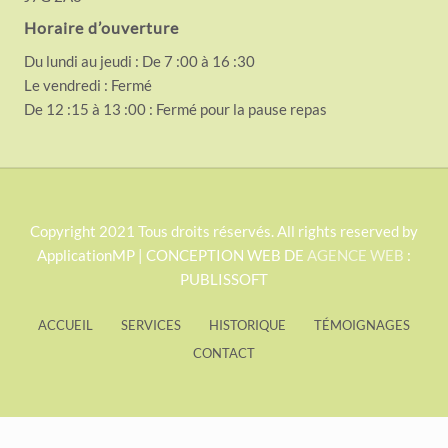
Horaire d’ouverture
Du lundi au jeudi : De 7 :00 à 16 :30
Le vendredi : Fermé
De 12 :15 à 13 :00 : Fermé pour la pause repas
S
Copyright 2021 Tous droits réservés. All rights reserved by
ApplicationMP | CONCEPTION WEB DE
AGENCE WEB
:
i
PUBLISSOFT
t
e
ACCUEIL
SERVICES
HISTORIQUE
TÉMOIGNAGES
F
CONTACT
o
o
t
Exit mobile version