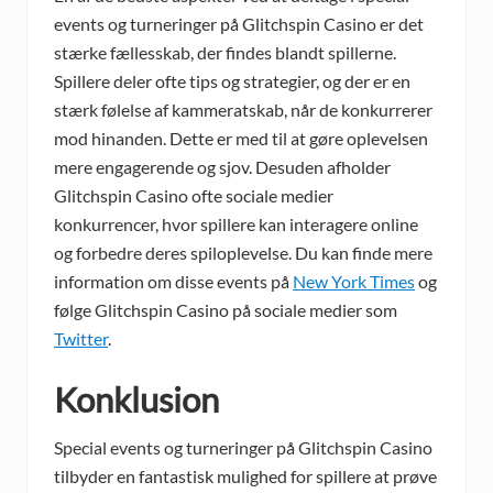
events og turneringer på Glitchspin Casino er det
stærke fællesskab, der findes blandt spillerne.
Spillere deler ofte tips og strategier, og der er en
stærk følelse af kammeratskab, når de konkurrerer
mod hinanden. Dette er med til at gøre oplevelsen
mere engagerende og sjov. Desuden afholder
Glitchspin Casino ofte sociale medier
konkurrencer, hvor spillere kan interagere online
og forbedre deres spiloplevelse. Du kan finde mere
information om disse events på
New York Times
og
følge Glitchspin Casino på sociale medier som
Twitter
.
Konklusion
Special events og turneringer på Glitchspin Casino
tilbyder en fantastisk mulighed for spillere at prøve