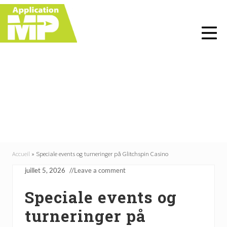
Menu
Skip
Skip
Skip
Skip
to
to
to
to
right
main
primary
footer
header
content
sidebar
navigation
Speciale events og
turneringer på
Glitchspin Casino
Accueil
»
Speciale events og turneringer på Glitchspin Casino
juillet 5, 2026
//
Leave a comment
Speciale events og
turneringer på