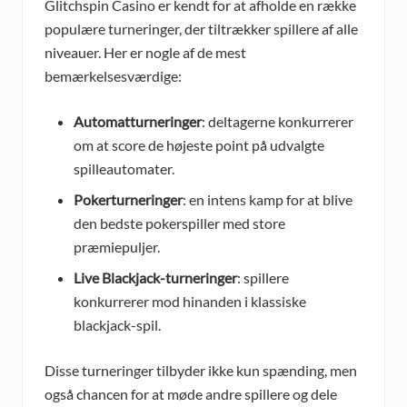
Glitchspin Casino er kendt for at afholde en række
populære turneringer, der tiltrækker spillere af alle
niveauer. Her er nogle af de mest
bemærkelsesværdige:
Automatturneringer
: deltagerne konkurrerer
om at score de højeste point på udvalgte
spilleautomater.
Pokerturneringer
: en intens kamp for at blive
den bedste pokerspiller med store
præmiepuljer.
Live Blackjack-turneringer
: spillere
konkurrerer mod hinanden i klassiske
blackjack-spil.
Disse turneringer tilbyder ikke kun spænding, men
også chancen for at møde andre spillere og dele