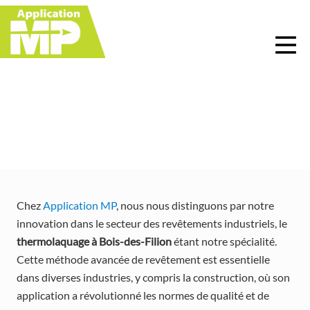
Menu
Skip
Skip
Skip
Skip
to
to
to
to
right
main
primary
footer
header
content
sidebar
navigation
Thermolaquage à Bois-
des-Filion
Chez
Application MP
, nous nous distinguons par notre
innovation dans le secteur des revêtements industriels, le
thermolaquage à Bois-des-Filion
étant notre spécialité.
Cette méthode avancée de revêtement est essentielle
dans diverses industries, y compris la construction, où son
application a révolutionné les normes de qualité et de