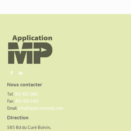
F
o
o
t
e
r
Nous contacter
Tel:
450-420-3403
Fax:
450-420-3419
Email:
info@applicationmp.com
Direction
585 Bd du Curé Boivin,