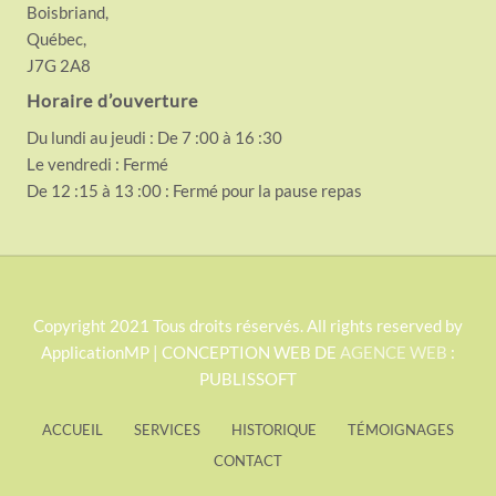
Boisbriand,
Québec,
J7G 2A8
Horaire d’ouverture
Du lundi au jeudi : De 7 :00 à 16 :30
Le vendredi : Fermé
De 12 :15 à 13 :00 : Fermé pour la pause repas
S
Copyright 2021 Tous droits réservés. All rights reserved by
ApplicationMP | CONCEPTION WEB DE
AGENCE WEB
:
i
PUBLISSOFT
t
e
ACCUEIL
SERVICES
HISTORIQUE
TÉMOIGNAGES
F
CONTACT
o