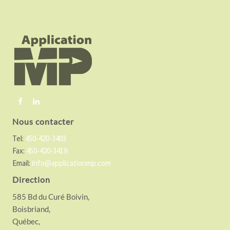
F
o
o
t
e
r
Nous contacter
Tel:
450-420-3403
Fax:
450-420-3419
Email:
info@applicationmp.com
Direction
585 Bd du Curé Boivin,
Boisbriand,
Québec,