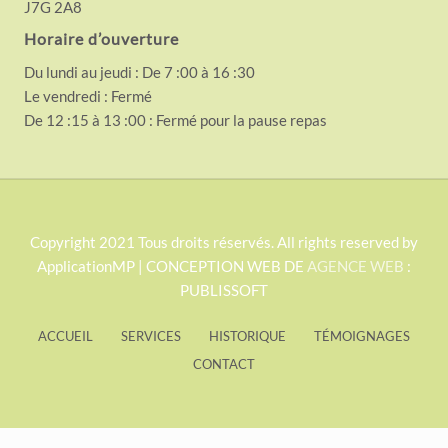
J7G 2A8
Horaire d’ouverture
Du lundi au jeudi : De 7 :00 à 16 :30
Le vendredi : Fermé
De 12 :15 à 13 :00 : Fermé pour la pause repas
S
Copyright 2021 Tous droits réservés. All rights reserved by
ApplicationMP | CONCEPTION WEB DE
AGENCE WEB
:
i
PUBLISSOFT
t
e
ACCUEIL
SERVICES
HISTORIQUE
TÉMOIGNAGES
F
CONTACT
o
o