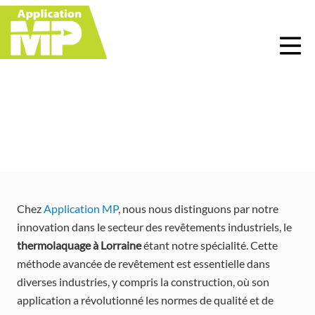
Menu
Skip
Skip
Skip
Skip
to
to
to
to
right
main
primary
footer
header
content
sidebar
navigation
Thermolaquage à
Lorraine
Chez
Application MP
, nous nous distinguons par notre
innovation dans le secteur des revêtements industriels, le
thermolaquage à
Lorraine
étant notre spécialité. Cette
méthode avancée de revêtement est essentielle dans
diverses industries, y compris la construction, où son
application a révolutionné les normes de qualité et de