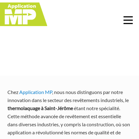
Menu
Skip
Skip
Skip
Skip
to
to
to
to
right
main
primary
footer
header
content
sidebar
navigation
Thermolaquage à Saint-
Jérôme
Chez
Application MP
, nous nous distinguons par notre
innovation dans le secteur des revêtements industriels, le
thermolaquage à Saint-Jérôme
étant notre spécialité.
Cette méthode avancée de revêtement est essentielle
dans diverses industries, y compris la construction, où son
application a révolutionné les normes de qualité et de