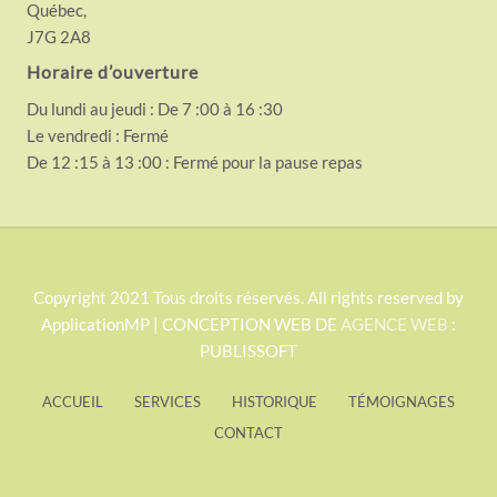
Québec,
J7G 2A8
Horaire d’ouverture
Du lundi au jeudi : De 7 :00 à 16 :30
Le vendredi : Fermé
De 12 :15 à 13 :00 : Fermé pour la pause repas
S
Copyright 2021 Tous droits réservés. All rights reserved by
ApplicationMP | CONCEPTION WEB DE
AGENCE WEB
:
i
PUBLISSOFT
t
e
ACCUEIL
SERVICES
HISTORIQUE
TÉMOIGNAGES
F
CONTACT
o