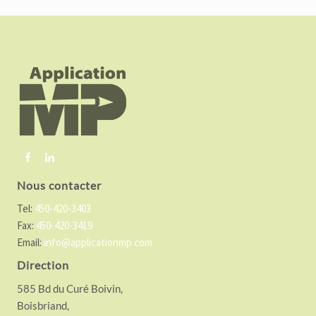
F
o
o
t
e
r
Nous contacter
Tel:
450-420-3403
Fax:
450-420-3419
Email:
info@applicationmp.com
Direction
585 Bd du Curé Boivin,
Boisbriand,