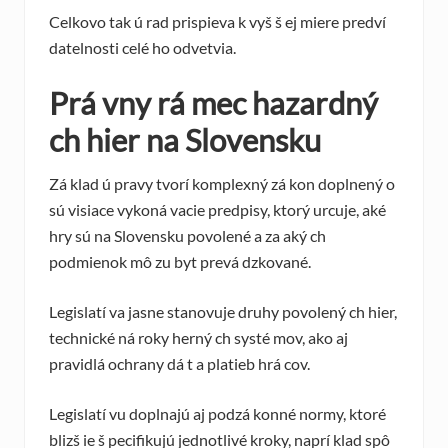
Celkovo tak ú rad prispieva k vyš š ej miere predví
datelnosti celé ho odvetvia.
Prá vny rá mec hazardný
ch hier na Slovensku
Zá klad ú pravy tvorí komplexný zá kon doplnený o
sú visiace vykoná vacie predpisy, ktorý urcuje, aké
hry sú na Slovensku povolené a za aký ch
podmienok mô zu byt prevá dzkované.
Legislatí va jasne stanovuje druhy povolený ch hier,
technické ná roky herný ch systé mov, ako aj
pravidlá ochrany dá t a platieb hrá cov.
Legislatí vu doplnajú aj podzá konné normy, ktoré
blizš ie š pecifikujú jednotlivé kroky, naprí klad spô