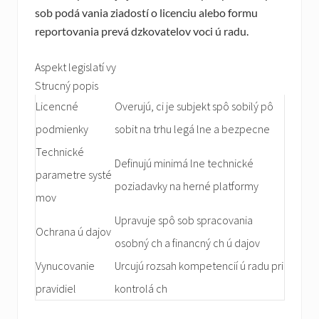
sob podá vania ziadostí o licenciu alebo formu
reportovania prevá dzkovatelov voci ú radu.
Aspekt legislatí vy
Strucný popis
Licencné
Overujú, ci je subjekt spô sobilý pô
podmienky
sobit na trhu legá lne a bezpecne
Technické
Definujú minimá lne technické
parametre systé
poziadavky na herné platformy
mov
Upravuje spô sob spracovania
Ochrana ú dajov
osobný ch a financný ch ú dajov
Vynucovanie
Urcujú rozsah kompetencií ú radu pri
pravidiel
kontrolá ch