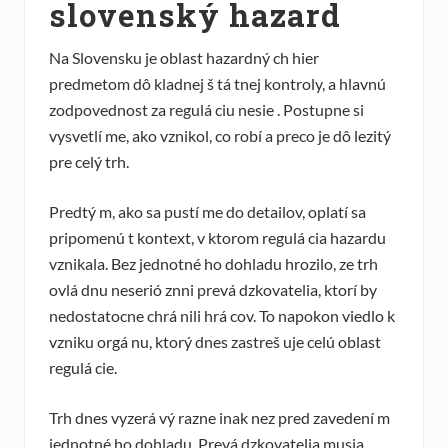
slovenský hazard
Na Slovensku je oblast hazardný ch hier
predmetom dô kladnej š tá tnej kontroly, a hlavnú
zodpovednost za regulá ciu nesie . Postupne si
vysvetlí me, ako vznikol, co robí a preco je dô lezitý
pre celý trh.
Predtý m, ako sa pustí me do detailov, oplatí sa
pripomenú t kontext, v ktorom regulá cia hazardu
vznikala. Bez jednotné ho dohladu hrozilo, ze trh
ovlá dnu neserió znni prevá dzkovatelia, ktorí by
nedostatocne chrá nili hrá cov. To napokon viedlo k
vzniku orgá nu, ktorý dnes zastreš uje celú oblast
regulá cie.
Trh dnes vyzerá vý razne inak nez pred zavedení m
jednotné ho dohladu. Prevá dzkovatelia musia