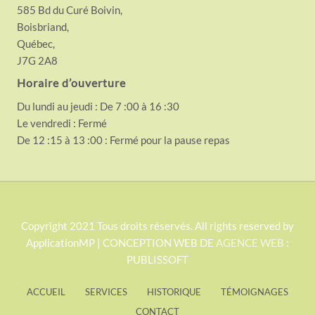
585 Bd du Curé Boivin,
Boisbriand,
Québec,
J7G 2A8
Horaire d’ouverture
Du lundi au jeudi : De 7 :00 à 16 :30
Le vendredi : Fermé
De 12 :15 à 13 :00 : Fermé pour la pause repas
S
Copyright 2021 Tous droits réservés. All rights reserved by
ApplicationMP | CONCEPTION WEB DE
AGENCE WEB
:
i
PUBLISSOFT
t
e
ACCUEIL
SERVICES
HISTORIQUE
TÉMOIGNAGES
F
CONTACT