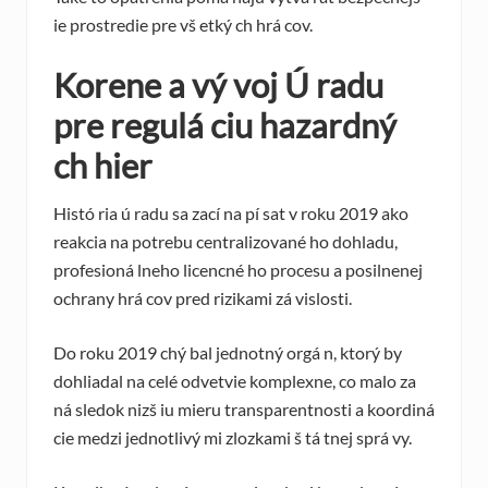
ie prostredie pre vš etký ch hrá cov.
Korene a vý voj Ú radu
pre regulá ciu hazardný
ch hier
Histó ria ú radu sa zací na pí sat v roku 2019 ako
reakcia na potrebu centralizované ho dohladu,
profesioná lneho licencné ho procesu a posilnenej
ochrany hrá cov pred rizikami zá vislosti.
Do roku 2019 chý bal jednotný orgá n, ktorý by
dohliadal na celé odvetvie komplexne, co malo za
ná sledok nizš iu mieru transparentnosti a koordiná
cie medzi jednotlivý mi zlozkami š tá tnej sprá vy.