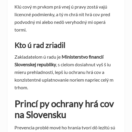
Klú cový m prvkom prá vnej ú pravy zostá vajú
licencné podmienky, a tý m chrá nit hrá cov pred
podvodný mi alebo nedô veryhodný mi operá
tormi.
Kto ú rad zriadil
Zakladatelom ú radu je
Ministerstvo financií
Slovenskej republiky
, s cielom dosiahnut vyš š iu
mieru prehladnosti, lepš iu ochranu hrá cov a
konzistentné uplatnovanie noriem napriec celý m
trhom.
Princí py ochrany hrá cov
na Slovensku
Prevencia problé mové ho hrania tvorí dô lezitú sú