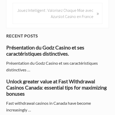
v
i
N
Jouez Intelligent : Valorisez Chaque Mise avec
»
o
e
Azurslot Casino en France
u
x
s
t
P
P
P
RECENT POSTS
o
o
r
s
Présentation du Godz Casino et ses
s
t
caractéristiques distinctives.
t
i
:
:
Présentation du Godz Casino et ses caractéristiques
m
distinctives …
a
Unlock greater value at Fast Withdrawal
r
Casinos Canada: essential tips for maximizing
y
bonuses
S
Fast withdrawal casinos in Canada have become
increasingly …
i