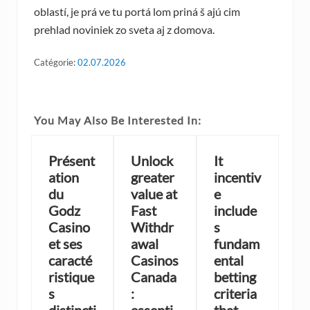
oblastí, je prá ve tu portá lom priná š ajú cim
prehlad noviniek zo sveta aj z domova.
Catégorie:
02.07.2026
You May Also Be Interested In:
Présent
Unlock
It
ation
greater
incentiv
du
value at
e
Godz
Fast
include
Casino
Withdr
s
et ses
awal
fundam
caracté
Casinos
ental
ristique
Canada
betting
s
:
criteria