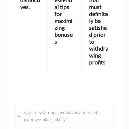
distincti
essenti
that
ves.
al tips
must
for
definite
maximi
ly be
zing
satisfie
bonuse
d prior
s
to
withdra
wing
profits
P
Czy sterydy mogą być stosowane w celu
«
r
poprawy jakości skóry?
e