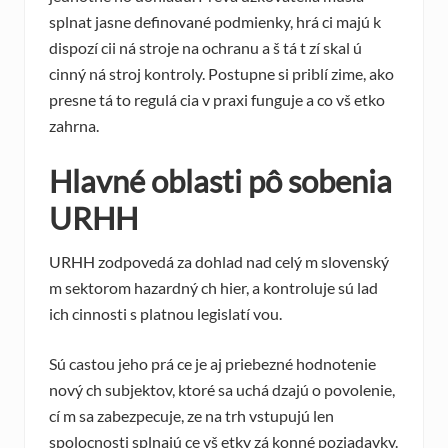
splnat jasne definované podmienky, hrá ci majú k
dispozí cii ná stroje na ochranu a š tá t zí skal ú
cinný ná stroj kontroly. Postupne si priblí zime, ako
presne tá to regulá cia v praxi funguje a co vš etko
zahrna.
Hlavné oblasti pô sobenia
URHH
URHH zodpovedá za dohlad nad celý m slovenský
m sektorom hazardný ch hier, a kontroluje sú lad
ich cinnosti s platnou legislatí vou.
Sú castou jeho prá ce je aj priebezné hodnotenie
nový ch subjektov, ktoré sa uchá dzajú o povolenie,
cí m sa zabezpecuje, ze na trh vstupujú len
spolocnosti splnajú ce vš etky zá konné poziadavky.