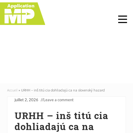
Menu
Skip
Skip
Skip
Skip
to
to
to
to
right
main
primary
footer
header
content
sidebar
navigation
URHH – inš titú cia
dohliadajú ca na
slovenský hazard
Accueil
»
URHH – inš titú cia dohliadajú ca na slovenský hazard
juillet 2, 2026
//
Leave a comment
URHH – inš titú cia
dohliadajú ca na