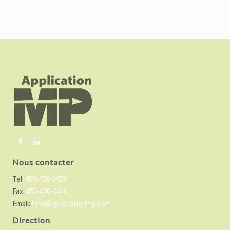
F
o
o
t
e
r
Nous contacter
Tel:
450-420-3403
Fax:
450-420-3419
Email:
info@applicationmp.com
Direction