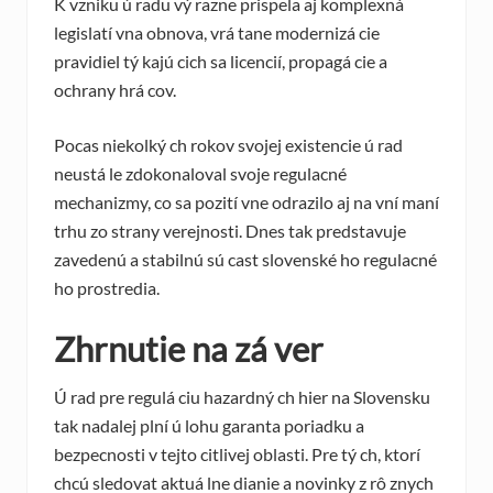
K vzniku ú radu vý razne prispela aj komplexná
legislatí vna obnova, vrá tane modernizá cie
pravidiel tý kajú cich sa licencií, propagá cie a
ochrany hrá cov.
Pocas niekolký ch rokov svojej existencie ú rad
neustá le zdokonaloval svoje regulacné
mechanizmy, co sa pozití vne odrazilo aj na vní maní
trhu zo strany verejnosti. Dnes tak predstavuje
zavedenú a stabilnú sú cast slovenské ho regulacné
ho prostredia.
Zhrnutie na zá ver
Ú rad pre regulá ciu hazardný ch hier na Slovensku
tak nadalej plní ú lohu garanta poriadku a
bezpecnosti v tejto citlivej oblasti. Pre tý ch, ktorí
chcú sledovat aktuá lne dianie a novinky z rô znych