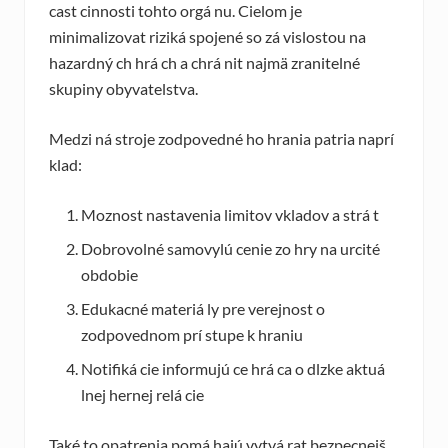
cast cinnosti tohto orgá nu. Cielom je
minimalizovat riziká spojené so zá vislostou na
hazardný ch hrá ch a chrá nit najmä zranitelné
skupiny obyvatelstva.
Medzi ná stroje zodpovedné ho hrania patria naprí
klad:
Moznost nastavenia limitov vkladov a strá t
Dobrovolné samovylú cenie zo hry na urcité
obdobie
Edukacné materiá ly pre verejnost o
zodpovednom prí stupe k hraniu
Notifiká cie informujú ce hrá ca o dlzke aktuá
lnej hernej relá cie
Také to opatrenia pomá hajú vytvá rat bezpecnejš