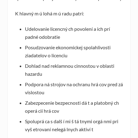
K hlavný m ú lohá m ú radu patrí:
Udelovanie licencný ch povolení a ich prí
padné odobratie
Posudzovanie ekonomickej spolahlivosti
ziadatelov o licenciu
Dohlad nad reklamnou cinnostou v oblasti
hazardu
Podpora ná strojov na ochranu hrá cov pred zá
vislostou
Zabezpecenie bezpecnosti dá t a platobný ch
operá cií hrá cov
Spoluprá ca s dalš í mi š tá tnymi orgá nmi pri
vyš etrovaní nelegá lnych aktiví t