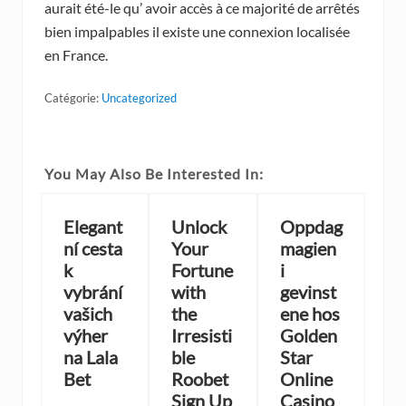
aurait été-le qu’ avoir accès à ce majorité de arrêtés
bien impalpables il existe une connexion localisée
en France.
Catégorie:
Uncategorized
You May Also Be Interested In:
Elegant
Unlock
Oppdag
ní cesta
Your
magien
k
Fortune
i
vybrání
with
gevinst
vašich
the
ene hos
výher
Irresisti
Golden
na Lala
ble
Star
Bet
Roobet
Online
Sign Up
Casino