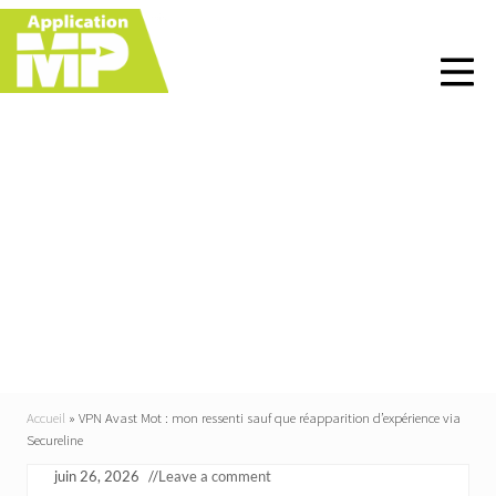
Menu
Skip
Skip
Skip
Skip
to
to
to
to
right
main
primary
footer
header
content
sidebar
navigation
VPN Avast Mot : mon
ressenti sauf que
réapparition
d’expérience via
Secureline
Accueil
»
VPN Avast Mot : mon ressenti sauf que réapparition d’expérience via
Secureline
juin 26, 2026
//
Leave a comment