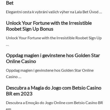
t
Bet
t
i
:
:
Elegantní cesta k vybrání vašich výher na Lala Bet Úvod …
m
a
Unlock Your Fortune with the Irresistible
Roobet Sign Up Bonus
r
Unlock Your Fortune with the Irresistible Roobet Sign Up
y
…
S
Oppdag magien i gevinstene hos Golden Star
i
Online Casino
d
Oppdag magien i gevinstene hos Golden Star Online
e
Casino …
b
Descubra a Magia do Jogo com Betsio Casino
BR em 2023
a
Descubra a Emoção do Jogo Online com Betsio Casino BR
r
em …