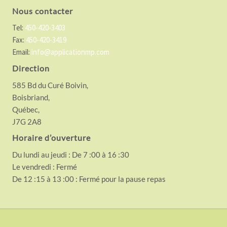
Nous contacter
Tel:
450-420-3403
Fax:
450-420-3419
Email:
info@applicationmp.com
Direction
585 Bd du Curé Boivin,
Boisbriand,
Québec,
J7G 2A8
Horaire d’ouverture
Du lundi au jeudi : De 7 :00 à 16 :30
Le vendredi : Fermé
De 12 :15 à 13 :00 : Fermé pour la pause repas