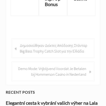
Bonus
P
Δημοσιεύθηκαν Δείκτες Απόδοσης Στάνταρ
«
r
Big Bass Trophy Catch Slot για την Ελλάδα
e
v
i
N
Demo Mode: Vrijblijvend Voordat Je Betalen
»
o
e
bij Hommerson Casino in Nederland
u
x
s
t
P
P
P
RECENT POSTS
o
o
r
s
Elegantní cesta k vybrání vašich výher na Lala
s