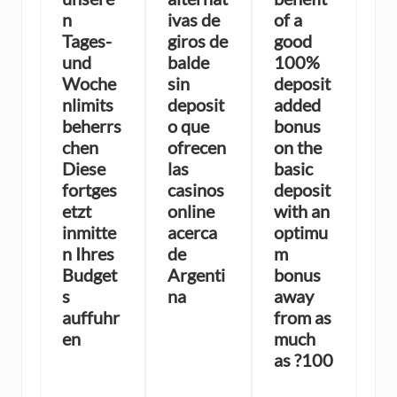
n
ivas de
of a
Tages-
giros de
good
und
balde
100%
Woche
sin
deposit
nlimits
deposit
added
beherrs
o que
bonus
chen
ofrecen
on the
Diese
las
basic
fortges
casinos
deposit
etzt
online
with an
inmitte
acerca
optimu
n Ihres
de
m
Budget
Argenti
bonus
s
na
away
auffuhr
from as
en
much
as ?100