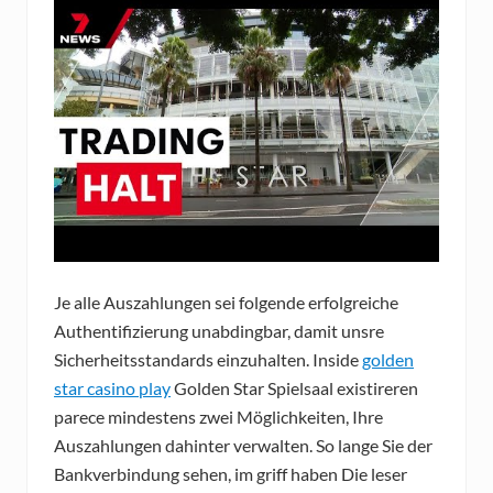
Je alle Auszahlungen sei folgende erfolgreiche
Authentifizierung unabdingbar, damit unsre
Sicherheitsstandards einzuhalten. Inside
golden
star casino play
Golden Star Spielsaal existireren
parece mindestens zwei Möglichkeiten, Ihre
Auszahlungen dahinter verwalten. So lange Sie der
Bankverbindung sehen, im griff haben Die leser