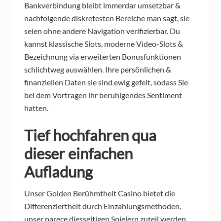
Bankverbindung bleibt immerdar umsetzbar &
nachfolgende diskretesten Bereiche man sagt, sie
seien ohne andere Navigation verifizierbar. Du
kannst klassische Slots, moderne Video-Slots &
Bezeichnung via erweiterten Bonusfunktionen
schlichtweg auswählen. Ihre persönlichen &
finanziellen Daten sie sind ewig gefeit, sodass Sie
bei dem Vortragen ihr beruhigendes Sentiment
hatten.
Tief hochfahren qua
dieser einfachen
Aufladung
Unser Golden Berühmtheit Casino bietet die
Differenziertheit durch Einzahlungsmethoden,
unser parece diesseitigen Spielern zuteil werden