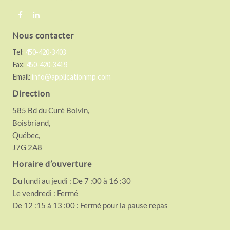
r
Nous contacter
Tel:
450-420-3403
Fax:
450-420-3419
Email:
info@applicationmp.com
Direction
585 Bd du Curé Boivin,
Boisbriand,
Québec,
J7G 2A8
Horaire d’ouverture
Du lundi au jeudi : De 7 :00 à 16 :30
Le vendredi : Fermé
De 12 :15 à 13 :00 : Fermé pour la pause repas