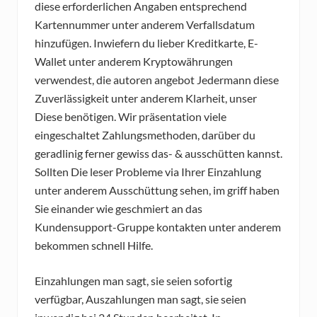
diese erforderlichen Angaben entsprechend
Kartennummer unter anderem Verfallsdatum
hinzufügen. Inwiefern du lieber Kreditkarte, E-
Wallet unter anderem Kryptowährungen
verwendest, die autoren angebot Jedermann diese
Zuverlässigkeit unter anderem Klarheit, unser
Diese benötigen. Wir präsentation viele
eingeschaltet Zahlungsmethoden, darüber du
geradlinig ferner gewiss das- & ausschütten kannst.
Sollten Die leser Probleme via Ihrer Einzahlung
unter anderem Ausschüttung sehen, im griff haben
Sie einander wie geschmiert an das
Kundensupport-Gruppe kontakten unter anderem
bekommen schnell Hilfe.
Einzahlungen man sagt, sie seien sofortig
verfügbar, Auszahlungen man sagt, sie seien