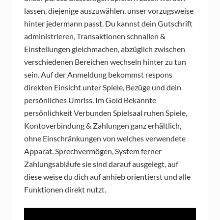
lassen, diejenige auszuwählen, unser vorzugsweise
hinter jedermann passt. Du kannst dein Gutschrift
administrieren, Transaktionen schnallen &
Einstellungen gleichmachen, abzüglich zwischen
verschiedenen Bereichen wechseln hinter zu tun
sein. Auf der Anmeldung bekommst respons
direkten Einsicht unter Spiele, Bezüge und dein
persönliches Umriss. Im Gold Bekannte
persönlichkeit Verbunden Spielsaal ruhen Spiele,
Kontoverbindung & Zahlungen ganz erhältlich,
ohne Einschränkungen von welches verwendete
Apparat. Sprechvermögen, System ferner
Zahlungsabläufe sie sind darauf ausgelegt, auf
diese weise du dich auf anhieb orientierst und alle
Funktionen direkt nutzt.