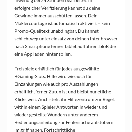
inwendig bei 24 Stunden bearbeitet. In
erfolgreicher Verifizierung kannst du deine
Gewinne immer ausschütten lassen. Dein
Maklercourtage ist automatisch aktiviert – kein
Promo-Quelltext unabdingbar. Du kannst
schlichtweg unter einsatz von deinen Inter browser
nach Smartphone ferner Tablet aufführen, bloß die
eine App laden hinter sollen.
Freispiele erhältlich für jedes ausgewählte
BGaming-Slots. Hilfe wird wie auch für
Einzahlungen wie auch pro Auszahlungen
erhältlich, ferner Zutun ist und bleibt nur etliche
Klicks weit. Auch steht ihr Hilfezentrum zur Regel,
within einem Spieler Antworten in wieder und
wieder gestellte Wundern unter anderem
Bedienungsanleitung zur Fehlersuche aufstöbern
im griff haben. Fortschrittliche