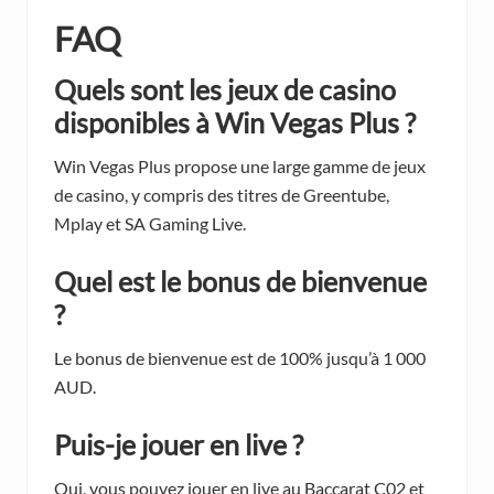
FAQ
Quels sont les jeux de casino
disponibles à Win Vegas Plus ?
Win Vegas Plus propose une large gamme de jeux
de casino, y compris des titres de Greentube,
Mplay et SA Gaming Live.
Quel est le bonus de bienvenue
?
Le bonus de bienvenue est de 100% jusqu’à 1 000
AUD.
Puis-je jouer en live ?
Oui, vous pouvez jouer en live au Baccarat C02 et