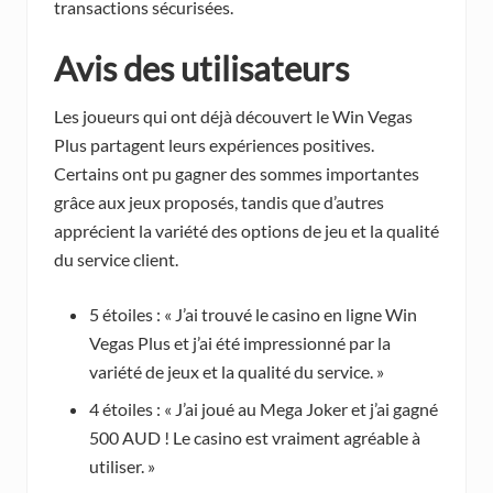
transactions sécurisées.
Avis des utilisateurs
Les joueurs qui ont déjà découvert le Win Vegas
Plus partagent leurs expériences positives.
Certains ont pu gagner des sommes importantes
grâce aux jeux proposés, tandis que d’autres
apprécient la variété des options de jeu et la qualité
du service client.
5 étoiles : « J’ai trouvé le casino en ligne Win
Vegas Plus et j’ai été impressionné par la
variété de jeux et la qualité du service. »
4 étoiles : « J’ai joué au Mega Joker et j’ai gagné
500 AUD ! Le casino est vraiment agréable à
utiliser. »