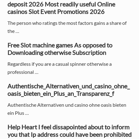
r
deposit 2026️ Most readily useful Online
y
casinos Slot Event Promotions 2026
S
The person who ratings the most factors gains a share of
the …
i
d
Free Slot machine games As opposed to
Downloading otherwise Subscription
e
Regardless if you are a casual spinner otherwise a
b
professional …
a
Authentische_Alternativen_und_casino_ohne_
r
oasis_bieten_ein_Plus_an_Transparenz_f
Authentische Alternativen und casino ohne oasis bieten
ein Plus …
Help Heart I feel dissapointed about to inform
you that Ip address could have been prohibited