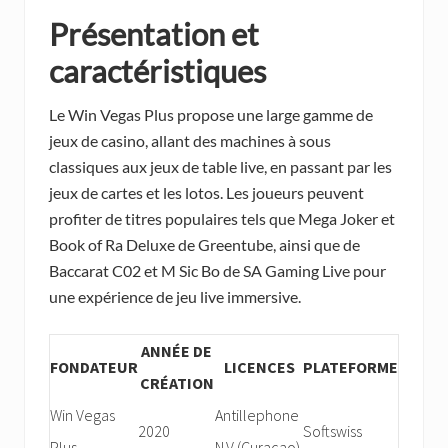
Présentation et
caractéristiques
Le Win Vegas Plus propose une large gamme de
jeux de casino, allant des machines à sous
classiques aux jeux de table live, en passant par les
jeux de cartes et les lotos. Les joueurs peuvent
profiter de titres populaires tels que Mega Joker et
Book of Ra Deluxe de Greentube, ainsi que de
Baccarat C02 et M Sic Bo de SA Gaming Live pour
une expérience de jeu live immersive.
ANNÉE DE
FONDATEUR
LICENCES
PLATEFORME
CRÉATION
Win Vegas
Antillephone
2020
Softswiss
Plus
N.V (Curacao)