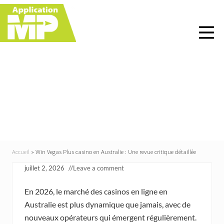
Menu
Skip
Skip
Skip
Skip
to
to
to
to
right
main
primary
footer
header
content
sidebar
navigation
Win Vegas Plus casino
en Australie : Une revue
critique détaillée
Accueil
»
Win Vegas Plus casino en Australie : Une revue critique détaillée
juillet 2, 2026
//
Leave a comment
En 2026, le marché des casinos en ligne en
Australie est plus dynamique que jamais, avec de
nouveaux opérateurs qui émergent régulièrement.