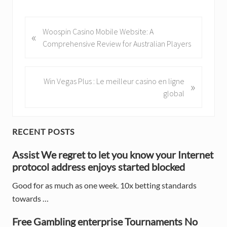
P
Woospin Casino Mobile Website: A
«
r
Comprehensive Review for Australian Players
e
v
i
N
Win Vegas Plus : Le meilleur casino en ligne
»
o
e
global
u
x
s
t
P
P
P
RECENT POSTS
o
o
r
s
Assist We regret to let you know your Internet
s
t
protocol address enjoys started blocked
t
i
:
:
Good for as much as one week. 10x betting standards
m
towards …
a
Free Gambling enterprise Tournaments No