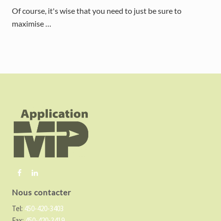
Of course, it's wise that you need to just be sure to
maximise …
F
o
o
t
e
r
Nous contacter
Tel:
450-420-3403
Fax:
450-420-3419