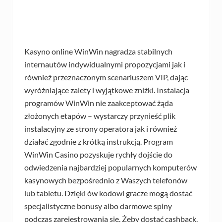
Kasyno online WinWin nagradza stabilnych
internautów indywidualnymi propozycjami jak i
również przeznaczonym scenariuszem VIP, dając
wyróżniające zalety i wyjątkowe zniżki. Instalacja
programów WinWin nie zaakceptować żąda
złożonych etapów – wystarczy przynieść plik
instalacyjny ze strony operatora jak i również
działać zgodnie z krótką instrukcją. Program
WinWin Casino pozyskuje rychły dojście do
odwiedzenia najbardziej popularnych komputerów
kasynowych bezpośrednio z Waszych telefonów
lub tabletu. Dzięki ów kodowi gracze mogą dostać
specjalistyczne bonusy albo darmowe spiny
podczas zarejestrowania się. Żeby dostać cashback,