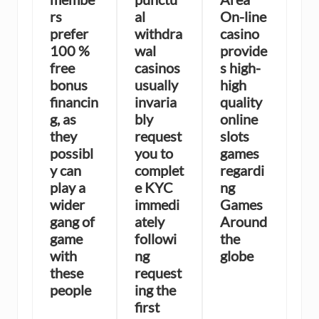
rs
al
On-line
prefer
withdra
casino
100 %
wal
provide
free
casinos
s high-
bonus
usually
high
financin
invaria
quality
g, as
bly
online
they
request
slots
possibl
you to
games
y can
complet
regardi
play a
e KYC
ng
wider
immedi
Games
gang of
ately
Around
game
followi
the
with
ng
globe
these
request
people
ing the
first