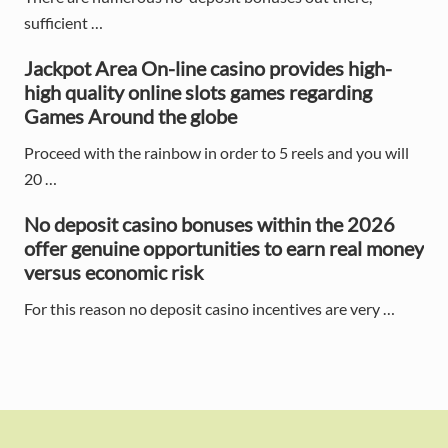
sufficient …
Jackpot Area On-line casino provides high-
high quality online slots games regarding
Games Around the globe
Proceed with the rainbow in order to 5 reels and you will
20 …
No deposit casino bonuses within the 2026
offer genuine opportunities to earn real money
versus economic risk
For this reason no deposit casino incentives are very …
F