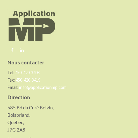
o
o
t
e
r
Nous contacter
Tel:
450-420-3403
Fax:
450-420-3419
Email:
info@applicationmp.com
Direction
585 Bd du Curé Boivin,
Boisbriand,
Québec,
J7G 2A8