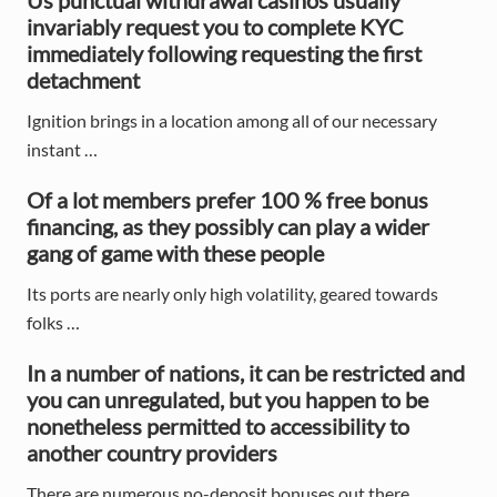
t
invariably request you to complete KYC
t
i
:
immediately following requesting the first
:
m
detachment
a
Ignition brings in a location among all of our necessary
instant …
r
y
Of a lot members prefer 100 % free bonus
financing, as they possibly can play a wider
S
gang of game with these people
i
Its ports are nearly only high volatility, geared towards
d
folks …
e
In a number of nations, it can be restricted and
you can unregulated, but you happen to be
b
nonetheless permitted to accessibility to
a
another country providers
r
There are numerous no-deposit bonuses out there,