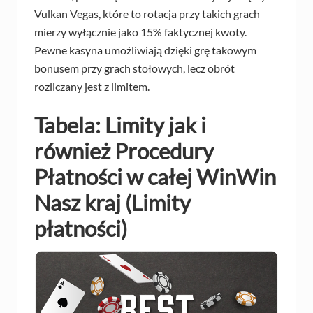
Vulkan Vegas, które to rotacja przy takich grach
mierzy wyłącznie jako 15% faktycznej kwoty.
Pewne kasyna umożliwiają dzięki grę takowym
bonusem przy grach stołowych, lecz obrót
rozliczany jest z limitem.
Tabela: Limity jak i
również Procedury
Płatności w całej WinWin
Nasz kraj (Limity
płatności)