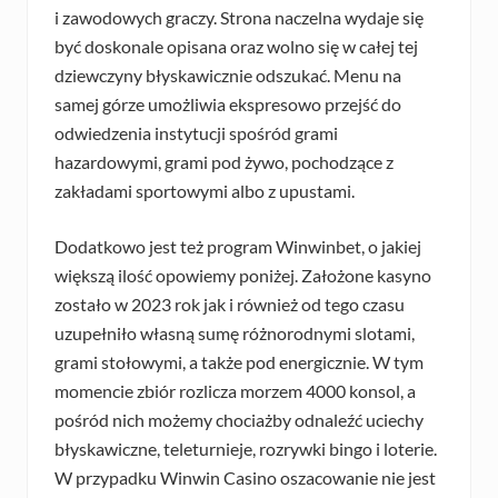
i zawodowych graczy. Strona naczelna wydaje się
być doskonale opisana oraz wolno się w całej tej
dziewczyny błyskawicznie odszukać. Menu na
samej górze umożliwia ekspresowo przejść do
odwiedzenia instytucji spośród grami
hazardowymi, grami pod żywo, pochodzące z
zakładami sportowymi albo z upustami.
Dodatkowo jest też program Winwinbet, o jakiej
większą ilość opowiemy poniżej. Założone kasyno
zostało w 2023 rok jak i również od tego czasu
uzupełniło własną sumę różnorodnymi slotami,
grami stołowymi, a także pod energicznie. W tym
momencie zbiór rozlicza morzem 4000 konsol, a
pośród nich możemy chociażby odnaleźć uciechy
błyskawiczne, teleturnieje, rozrywki bingo i loterie.
W przypadku Winwin Casino oszacowanie nie jest