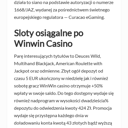
działa to siano na podstawie autoryzacji o numerze
1668/JAZ, wydanej za pośrednictwem świetnego
europejskiego regulatora — Curacao eGaming.
Sloty osiągalne po
Winwin Casino
Parę interesujących tytułów to Deuces Wild,
Multihand Blackjack, American Roulette with
Jackpot oraz odmienne. Zbyt ogół depozyt od
czasu 5 EUR ukończony w niedzielę jak i również
sobotę gracz WinWin casino otrzymuje +50%
wpłaty w swoje saldo. Do tego dostępny wydaje się
również nadprogram w wysokości dwadzieścia%
depozytu do odwiedzenia kwoty 424 Zł. Promocja
wydaje się przystępna każdego dnia w
doładowaniu konta kwotą 43 złotych bądź wyższą