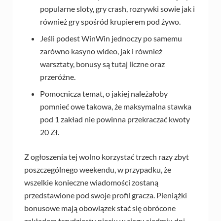
popularne sloty, gry crash, rozrywki sowie jak i
również gry spośród krupierem pod żywo.
Jeśli podest WinWin jednoczy po samemu
zarówno kasyno wideo, jak i również
warsztaty, bonusy są tutaj liczne oraz
przeróżne.
Pomocnicza temat, o jakiej należałoby
pomnieć owe takowa, że maksymalna stawka
pod 1 zakład nie powinna przekraczać kwoty
20 Zł.
Z ogłoszenia tej wolno korzystać trzech razy zbyt
poszczególnego weekendu, w przypadku, że
wszelkie konieczne wiadomości zostaną
przedstawione pod swoje profil gracza. Pieniążki
bonusowe mają obowiązek stać się obrócone
zakładem trzydziestu pięciu w ciągu siedmiu dni,