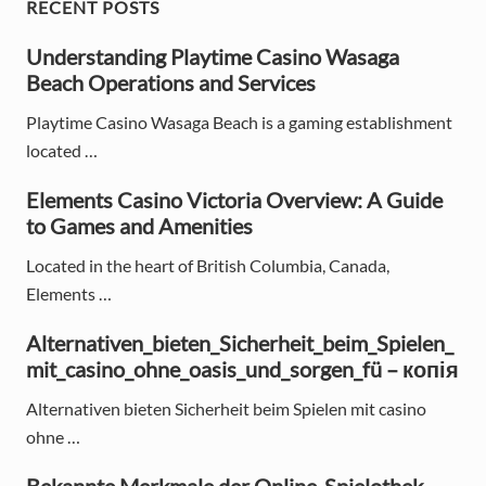
P
RECENT POSTS
o
P
s
o
r
Understanding Playtime Casino Wasaga
t
s
Beach Operations and Services
i
:
t
:
Playtime Casino Wasaga Beach is a gaming establishment
m
located …
a
Elements Casino Victoria Overview: A Guide
r
to Games and Amenities
y
Located in the heart of British Columbia, Canada,
S
Elements …
i
Alternativen_bieten_Sicherheit_beim_Spielen_
d
mit_casino_ohne_oasis_und_sorgen_fü – копія
e
Alternativen bieten Sicherheit beim Spielen mit casino
ohne …
b
Bekannte Merkmale der Online-Spielothek