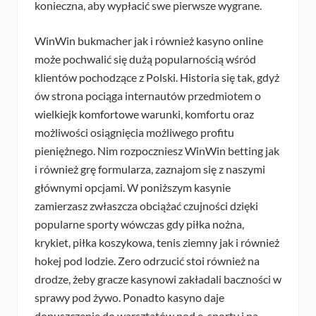
konieczna, aby wypłacić swe pierwsze wygrane.
WinWin bukmacher jak i również kasyno online
może pochwalić się dużą popularnością wśród
klientów pochodzące z Polski. Historia się tak, gdyż
ów strona pociąga internautów przedmiotem o
wielkiejk komfortowe warunki, komfortu oraz
możliwości osiągnięcia możliwego profitu
pieniężnego. Nim rozpoczniesz WinWin betting jak
i również grę formularza, zaznajom się z naszymi
głównymi opcjami. W poniższym kasynie
zamierzasz zwłaszcza obciążać czujności dzięki
popularne sporty wówczas gdy piłka nożna,
krykiet, piłka koszykowa, tenis ziemny jak i również
hokej pod lodzie. Zero odrzucić stoi również na
drodze, żeby gracze kasynowi zakładali baczności w
sprawy pod żywo. Ponadto kasyno daje
dopuszczenie do warsztatów pod e-sporty i na