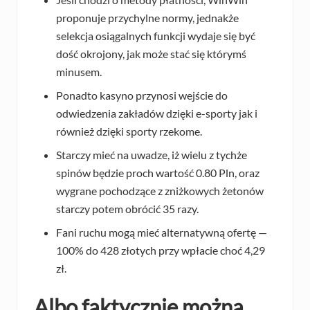
proponuje przychylne normy, jednakże
selekcja osiągalnych funkcji wydaje się być
dość okrojony, jak może stać się którymś
minusem.
Ponadto kasyno przynosi wejście do
odwiedzenia zakładów dzięki e-sporty jak i
również dzięki sporty rzekome.
Starczy mieć na uwadze, iż wielu z tychże
spinów będzie proch wartość 0.80 Pln, oraz
wygrane pochodzące z zniżkowych żetonów
starczy potem obrócić 35 razy.
Fani ruchu mogą mieć alternatywną ofertę —
100% do 428 złotych przy wpłacie choć 4,29
zł.
Albo faktycznie można