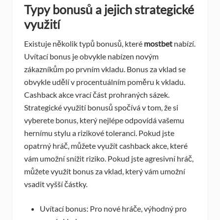
Typy bonusů a jejich strategické
využití
Existuje několik typů bonusů, které
mostbet
nabízí.
Uvítací bonus je obvykle nabízen novým
zákazníkům po prvním vkladu. Bonus za vklad se
obvykle udělí v procentuálním poměru k vkladu.
Cashback akce vrací část prohraných sázek.
Strategické využití bonusů spočívá v tom, že si
vyberete bonus, který nejlépe odpovídá vašemu
hernímu stylu a rizikové toleranci. Pokud jste
opatrný hráč, můžete využít cashback akce, které
vám umožní snížit riziko. Pokud jste agresivní hráč,
můžete využít bonus za vklad, který vám umožní
vsadit vyšší částky.
Uvítací bonus: Pro nové hráče, výhodný pro