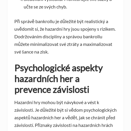
učte se ze svých chyb.
Při správě bankrollu je důležité být realistický a
uvědomit si, že hazardní hry jsou spojeny s rizikem.
Dodržováním disciplíny a správou bankrollu
můžete minimalizovat své ztráty a maximalizovat
své šance na zisk.
Psychologické aspekty
hazardních her a
prevence závislosti
Hazardní hry mohou být návykové a vést k
závislosti. Je důležité být si vědom psychologických
aspektů hazardních her a vědět, jak se chránit před
závislostí. Příznaky závislosti na hazardních hrách