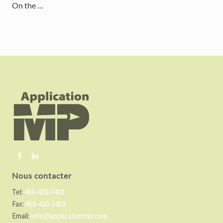
On the …
F
o
o
t
e
r
Nous contacter
Tel:
450-420-3403
Fax:
450-420-3419
Email:
info@applicationmp.com