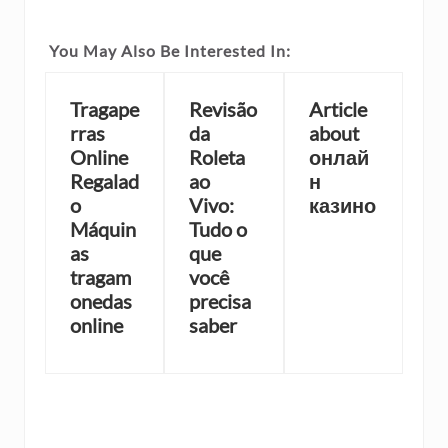
You May Also Be Interested In:
Tragape
Revisão
Article
rras
da
about
Online
Roleta
онлай
Regalad
ao
н
o
Vivo:
казино
Máquin
Tudo o
as
que
tragam
você
onedas
precisa
online
saber