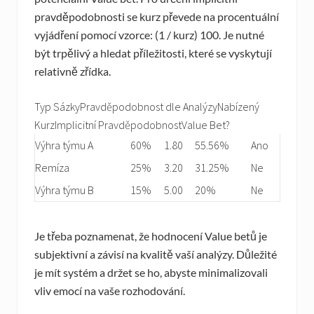
pravděpodobnosti se kurz převede na procentuální
vyjádření pomocí vzorce: (1 / kurz) 100. Je nutné
být trpělivý a hledat příležitosti, které se vyskytují
relativně zřídka.
Typ SázkyPravděpodobnost dle AnalýzyNabízený
KurzImplicitní PravděpodobnostValue Bet?
Výhra týmu A
60%
1.80
55.56%
Ano
Remíza
25%
3.20
31.25%
Ne
Výhra týmu B
15%
5.00
20%
Ne
Je třeba poznamenat, že hodnocení Value betů je
subjektivní a závisí na kvalitě vaší analýzy. Důležité
je mít systém a držet se ho, abyste minimalizovali
vliv emocí na vaše rozhodování.