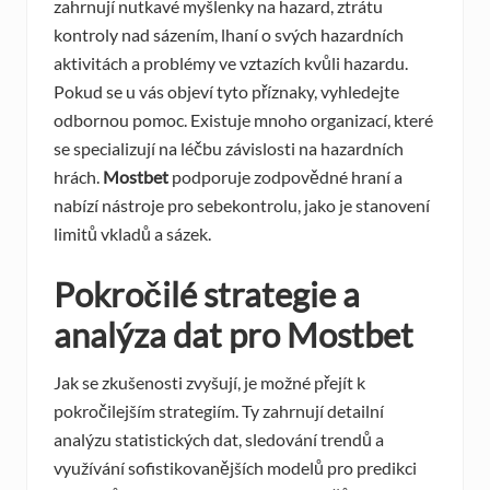
zahrnují nutkavé myšlenky na hazard, ztrátu
kontroly nad sázením, lhaní o svých hazardních
aktivitách a problémy ve vztazích kvůli hazardu.
Pokud se u vás objeví tyto příznaky, vyhledejte
odbornou pomoc. Existuje mnoho organizací, které
se specializují na léčbu závislosti na hazardních
hrách.
Mostbet
podporuje zodpovědné hraní a
nabízí nástroje pro sebekontrolu, jako je stanovení
limitů vkladů a sázek.
Pokročilé strategie a
analýza dat pro Mostbet
Jak se zkušenosti zvyšují, je možné přejít k
pokročilejším strategiím. Ty zahrnují detailní
analýzu statistických dat, sledování trendů a
využívání sofistikovanějších modelů pro predikci