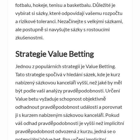
fotbalu, hokeje, tenisu a basketbalu. Důležité je
vybírat si sázky, které odpovídají vašemu rozpočtu
a rizikové toleranci. Nezačínejte s velkými sázkami,
ale postupně si navyšujte sázky s rostoucími
zkušenostmi.
Strategie Value Betting
Jednou z populárních strategií je Value Betting.
Tato strategie spočívá v hledání sázek, kde je kurz
nabízený sázkovou kanceláří vyšší, než jaké by měl
být podle vaší analýzy pravděpodobnosti. Určení
Value betu vyžaduje schopnost objektivně
odhadnout pravděpodobnost události a porovnat
ji s kurzem nabízeným sázkovou kanceláří. Pokud
váš odhad pravděpodobnosti je vyšší než implicitní
pravděpodobnost odvozená z kurzu, jedná se o
potenciální Value bet. Pro určení implicitní