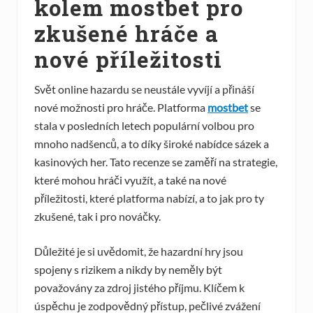
kolem mostbet pro
zkušené hráče a
nové příležitosti
Svět online hazardu se neustále vyvíjí a přináší
nové možnosti pro hráče. Platforma
mostbet
se
stala v posledních letech populární volbou pro
mnoho nadšenců, a to díky široké nabídce sázek a
kasinových her. Tato recenze se zaměří na strategie,
které mohou hráči využít, a také na nové
příležitosti, které platforma nabízí, a to jak pro ty
zkušené, tak i pro nováčky.
Důležité je si uvědomit, že hazardní hry jsou
spojeny s rizikem a nikdy by neměly být
považovány za zdroj jistého příjmu. Klíčem k
úspěchu je zodpovědný přístup, pečlivé zvážení