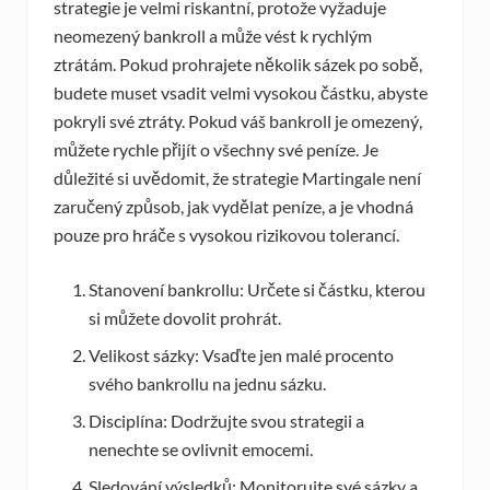
strategie je velmi riskantní, protože vyžaduje
neomezený bankroll a může vést k rychlým
ztrátám. Pokud prohrajete několik sázek po sobě,
budete muset vsadit velmi vysokou částku, abyste
pokryli své ztráty. Pokud váš bankroll je omezený,
můžete rychle přijít o všechny své peníze. Je
důležité si uvědomit, že strategie Martingale není
zaručený způsob, jak vydělat peníze, a je vhodná
pouze pro hráče s vysokou rizikovou tolerancí.
Stanovení bankrollu: Určete si částku, kterou
si můžete dovolit prohrát.
Velikost sázky: Vsaďte jen malé procento
svého bankrollu na jednu sázku.
Disciplína: Dodržujte svou strategii a
nenechte se ovlivnit emocemi.
Sledování výsledků: Monitorujte své sázky a