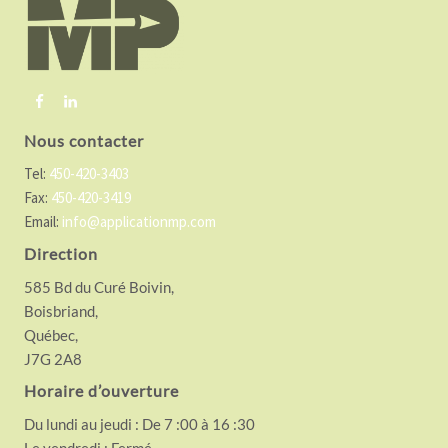
t
e
r
Nous contacter
Tel:
450-420-3403
Fax:
450-420-3419
Email:
info@applicationmp.com
Direction
585 Bd du Curé Boivin,
Boisbriand,
Québec,
J7G 2A8
Horaire d’ouverture
Du lundi au jeudi : De 7 :00 à 16 :30