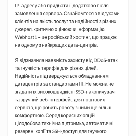
IP-адресу або придбати її додатково після
замовлення сервера. Ознайомтеся з відгуками
клієнтів на якість послуг та надійності з різних
джерел, критично оцінюючи інформацію.
Webhost1 – це російський хостинг, що працює
на одному з найкращих дата-центрів.
Я відзначила наявність захисту від DDoS-атак
та гнучкість тарифів для різних цілей.
Надійність підтверджується обладнанням
датацентрів за стандартами III. Не можна не
згадати їх високошвидкісні SSD-накопичувачі
та зручний веб-інтерфейс для поштових
сервісів, що робить роботу з ними ще більш
комфортною. Серед корисних опцій –
цілодобова технічна підтримка, автоматичні
резервні копії та SSH-доступ для гнучкого