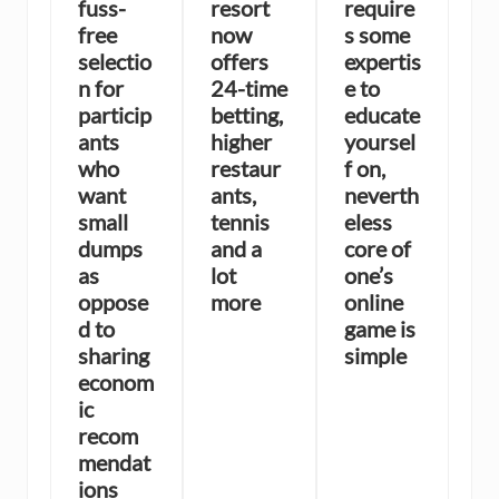
fuss-
resort
require
free
now
s some
selectio
offers
expertis
n for
24-time
e to
particip
betting,
educate
ants
higher
yoursel
who
restaur
f on,
want
ants,
neverth
small
tennis
eless
dumps
and a
core of
as
lot
one’s
oppose
more
online
d to
game is
sharing
simple
econom
ic
recom
mendat
ions