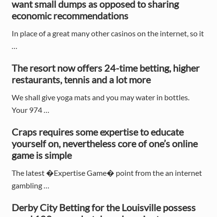
:
want small dumps as opposed to sharing
:
i
economic recommendations
m
In place of a great many other casinos on the internet, so it
a
…
r
The resort now offers 24-time betting, higher
y
restaurants, tennis and a lot more
S
We shall give yoga mats and you may water in bottles.
Your 974 …
i
d
Craps requires some expertise to educate
yourself on, nevertheless core of one’s online
e
game is simple
b
The latest �Expertise Game� point from the an internet
a
gambling …
r
Derby City Betting for the Louisville possess