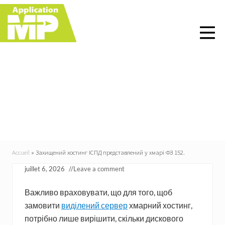
Menu
Skip
Skip
Skip
Skip
to
to
to
to
right
main
primary
footer
header
content
sidebar
navigation
Захищений хостинг
ІСПД представлений у
хмарі ФЗ 152.
Accueil
»
Захищений хостинг ІСПД представлений у хмарі ФЗ 152.
juillet 6, 2026
//
Leave a comment
Важливо враховувати, що для того, щоб
замовити
виділений сервер
хмарний хостинг,
потрібно лише вирішити, скільки дискового