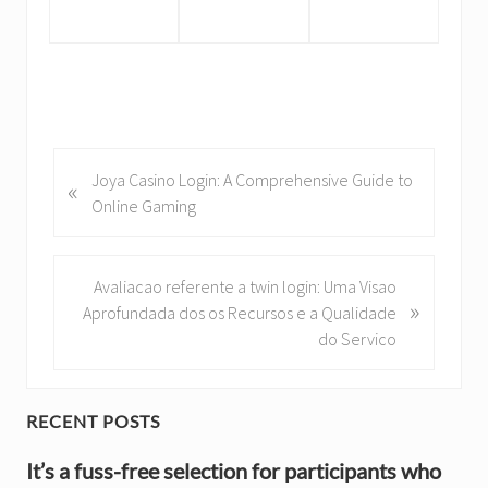
P
Joya Casino Login: A Comprehensive Guide to
«
r
Online Gaming
e
v
i
N
Avaliacao referente a twin login: Uma Visao
»
o
e
Aprofundada dos os Recursos e a Qualidade
u
x
do Servico
s
t
P
P
o
o
P
RECENT POSTS
s
s
r
t
It’s a fuss-free selection for participants who
t