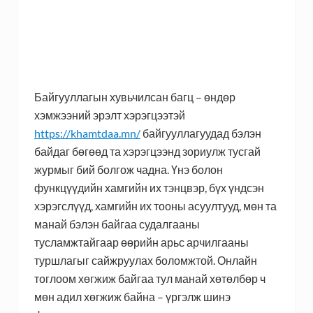
Байгууллагын хувьчилсан багц – өндөр
хэмжээний эрэлт хэрэгцээтэй
https://khamtdaa.mn/
байгууллагуудад бэлэн
байдаг бөгөөд та хэрэгцээнд зориулж тусгай
журмыг бий болгож чадна. Үнэ болон
функцүүдийн хамгийн их тэнцвэр, бүх үндсэн
хэрэгслүүд, хамгийн их тооны асуултууд, мөн та
манай бэлэн байгаа судалгааны
тусламжтайгаар өөрийн арьс арчилгааны
туршлагыг сайжруулах боломжтой. Онлайн
тоглоом хөгжиж байгаа тул манай хөтөлбөр ч
мөн адил хөгжиж байна – үргэлж шинэ