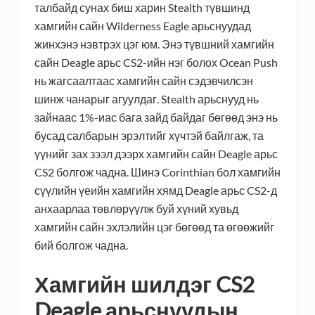
талбайд сунах биш харин Stealth түвшинд
хамгийн сайн Wilderness Eagle арьснуудад
жинхэнэ нэвтрэх цэг юм. Энэ түвшний хамгийн
сайн Deagle арьс CS2-ийн нэг болох Ocean Push
нь жагсаалтаас хамгийн сайн сэдэвчилсэн
шинж чанарыг агуулдаг. Stealth арьснууд нь
зайнаас 1%-иас бага зайд байдаг бөгөөд энэ нь
бусад салбарын эрэлтийг хүчтэй байлгаж, та
үүнийг зах зээл дээрх хамгийн сайн Deagle арьс
CS2 болгож чадна. Шинэ Corinthian бол хамгийн
сүүлийн үеийн хамгийн хямд Deagle арьс CS2-д
анхаарлаа төвлөрүүлж буй хүний ​​​​хувьд
хамгийн сайн эхлэлийн цэг бөгөөд та өгөөжийг
бий болгож чадна.
Хамгийн шилдэг CS2
Deagle арьснуудын