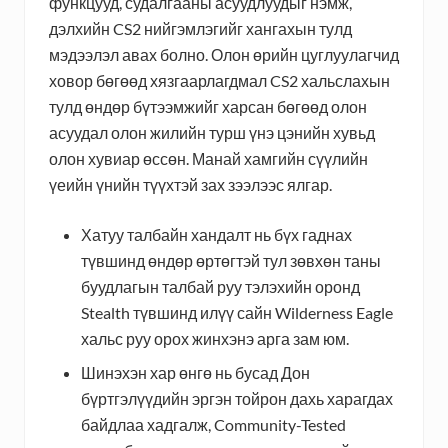
функцууд, судалгааны асуудлуудыг нэмж,
дэлхийн CS2 нийгэмлэгийг хангахын тулд
мэдээлэл авах болно. Олон өрийн цуглуулагчид
ховор бөгөөд хязгаарлагдмал CS2 хальслахын
тулд өндөр бүтээмжийг харсан бөгөөд олон
асуудал олон жилийн турш үнэ цэнийн хувьд
олон хувиар өссөн. Манай хамгийн сүүлийн
үеийн үнийн түүхтэй зах зээлээс ялгар.
Хатуу талбайн хандалт нь бүх гаднах
түвшинд өндөр өртөгтэй тул зөвхөн таны
буудлагын талбай руу тэлэхийн оронд
Stealth түвшинд илүү сайн Wilderness Eagle
хальс руу орох жинхэнэ арга зам юм.
Шинэхэн хар өнгө нь бусад Дон
бүртгэлүүдийн эргэн тойрон дахь харагдах
байдлаа хадгалж, Community-Tested