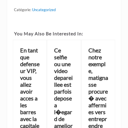
Catégorie:
Uncategorized
You May Also Be Interested In:
En tant
Ce
Chez
que
selfie
notre
defense
ou une
exempl
ur VIP,
video
e,
vous
deparei
matigna
allez
llee est
sse
avoir
parfois
procure
acces a
depose
� avec
les
a
affermi
barres
l�egar
es vers
avec la
d de
entrepr
capitale
amelior
endre