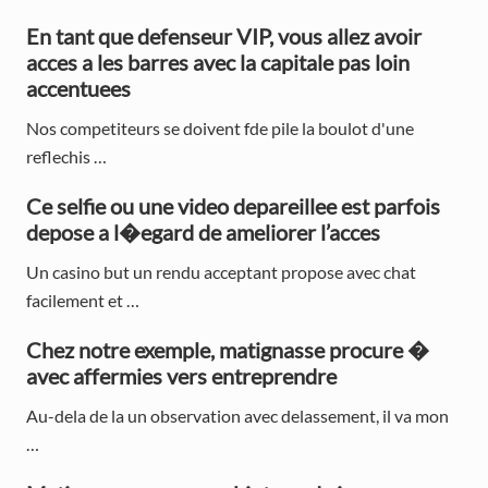
o
o
r
s
En tant que defenseur VIP, vous allez avoir
s
t
acces a les barres avec la capitale pas loin
t
i
:
accentuees
:
m
Nos competiteurs se doivent fde pile la boulot d'une
a
reflechis …
r
Ce selfie ou une video depareillee est parfois
y
depose a l�egard de ameliorer l’acces
S
Un casino but un rendu acceptant propose avec chat
facilement et …
i
d
Chez notre exemple, matignasse procure �
avec affermies vers entreprendre
e
Au-dela de la un observation avec delassement, il va mon
b
…
a