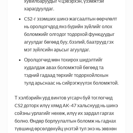
хувилбаруудыг ч цэвэрхэн, үзэмжтэй
харагдуулдаг.
CS2-г эзэмших шинэ жагсаалтын өөрчлөлт
нь оролцогчдод янз бүрийн зүйлийг олох
боломжийг олгодог тодорхой функцуудыг
агуулдаг бөгөөд буу, бээлий, баатрууд гэх
мэт зүйлсийн арьсыг агуулдаг.
Оролцогчид мөн тохирох шидэлтийг
худалдаж авах боломжтой бөгөөд та
тэдний гадаад төрхийг тодорхойлохын
тулд арьснаас нь сийрэгжүүлэх боломжтой.
Т хэлбэрийн урд винтов угсарч буй тоглогчид
CS2 доторх илүү хямд AK-47 хальснууд нь шинэ
сойзны урлагийг нөхөж, илүү их зардал гаргах
болно. Өндөр борлуулалтын боломж нь гаднах
түвшинд өрсөлдөхүйц үнэтэй тул энэ нь зөвхөн