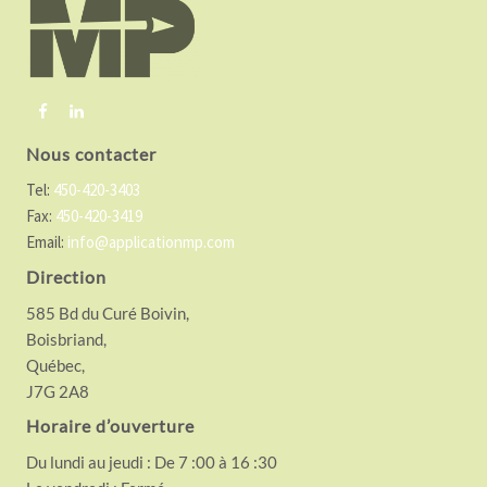
t
e
r
Nous contacter
Tel:
450-420-3403
Fax:
450-420-3419
Email:
info@applicationmp.com
Direction
585 Bd du Curé Boivin,
Boisbriand,
Québec,
J7G 2A8
Horaire d’ouverture
Du lundi au jeudi : De 7 :00 à 16 :30