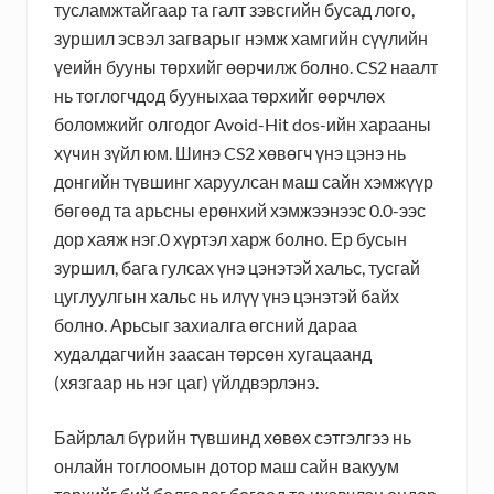
тусламжтайгаар та галт зэвсгийн бусад лого,
зуршил эсвэл загварыг нэмж хамгийн сүүлийн
үеийн бууны төрхийг өөрчилж болно. CS2 наалт
нь тоглогчдод бууныхаа төрхийг өөрчлөх
боломжийг олгодог Avoid-Hit dos-ийн харааны
хүчин зүйл юм. Шинэ CS2 хөвөгч үнэ цэнэ нь
донгийн түвшинг харуулсан маш сайн хэмжүүр
бөгөөд та арьсны ерөнхий хэмжээнээс 0.0-ээс
дор хаяж нэг.0 хүртэл харж болно. Ер бусын
зуршил, бага гулсах үнэ цэнэтэй хальс, тусгай
цуглуулгын хальс нь илүү үнэ цэнэтэй байх
болно. Арьсыг захиалга өгсний дараа
худалдагчийн заасан төрсөн хугацаанд
(хязгаар нь нэг цаг) үйлдвэрлэнэ.
Байрлал бүрийн түвшинд хөвөх сэтгэлгээ нь
онлайн тоглоомын дотор маш сайн вакуум