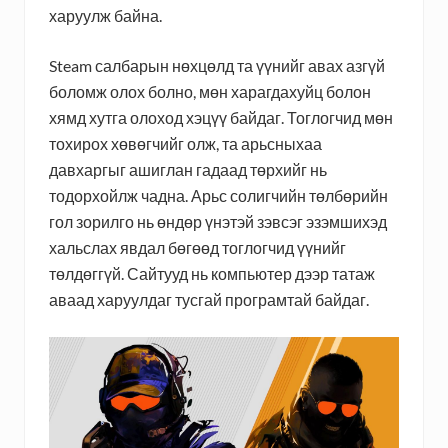
харуулж байна.
Steam салбарын нөхцөлд та үүнийг авах азгүй
боломж олох болно, мөн харагдахуйц болон
хямд хутга олоход хэцүү байдаг. Тоглогчид мөн
тохирох хөвөгчийг олж, та арьсныхаа
давхаргыг ашиглан гадаад төрхийг нь
тодорхойлж чадна. Арьс солигчийн төлбөрийн
гол зорилго нь өндөр үнэтэй зэвсэг эзэмшихэд
хальслах явдал бөгөөд тоглогчид үүнийг
төлдөггүй. Сайтууд нь компьютер дээр татаж
аваад харуулдаг тусгай програмтай байдаг.