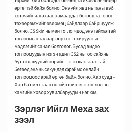
төрхийг бий болгодог бөгөөд та ихэвчлэн өндөр
өртөгтэй байж болно. Энэ үйл явц нь таны вэб
хөтөчийг ялгахаас хамаардаг бөгөөд та тоног
төхөөрөмжийг өвөрмөц байдлаар байршуулж
болно. CS Skin нь мөн тоглогчдод энэ гайхалтай
тоглоомын талаар өөр нэг тохируулгын
мэдлэгийг санал болгодог. Бусад видео
тоглоомуудын нэгэн адил CS2 нь гоо сайхны
бүтээгдэхүүний өөрийн гэсэн жагсаалттай
бөгөөд энэ нь секундэд фрэймс онлайн
тоглоомоос арай өргөн байж болно. Хар сувд –
Хар ба нил ягаан өнгийн шинэлэг хослол нь
хамгийн ховор хувилбаруудын нэг юм.
Зэрлэг Ийгл Меха зах
зээл