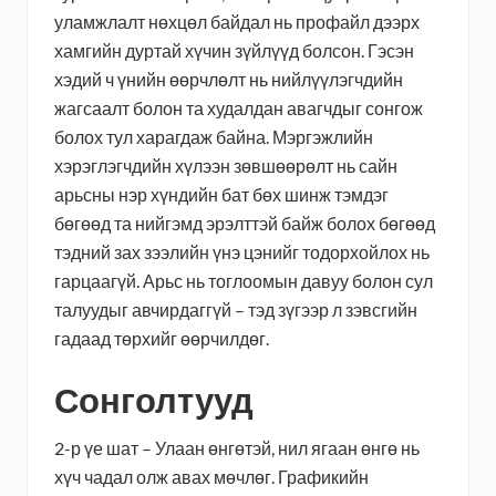
уламжлалт нөхцөл байдал нь профайл дээрх
хамгийн дуртай хүчин зүйлүүд болсон. Гэсэн
хэдий ч үнийн өөрчлөлт нь нийлүүлэгчдийн
жагсаалт болон та худалдан авагчдыг сонгож
болох тул харагдаж байна. Мэргэжлийн
хэрэглэгчдийн хүлээн зөвшөөрөлт нь сайн
арьсны нэр хүндийн бат бөх шинж тэмдэг
бөгөөд та нийгэмд эрэлттэй байж болох бөгөөд
тэдний зах зээлийн үнэ цэнийг тодорхойлох нь
гарцаагүй. Арьс нь тоглоомын давуу болон сул
талуудыг авчирдаггүй – тэд зүгээр л зэвсгийн
гадаад төрхийг өөрчилдөг.
Сонголтууд
2-р үе шат – Улаан өнгөтэй, нил ягаан өнгө нь
хүч чадал олж авах мөчлөг. Графикийн