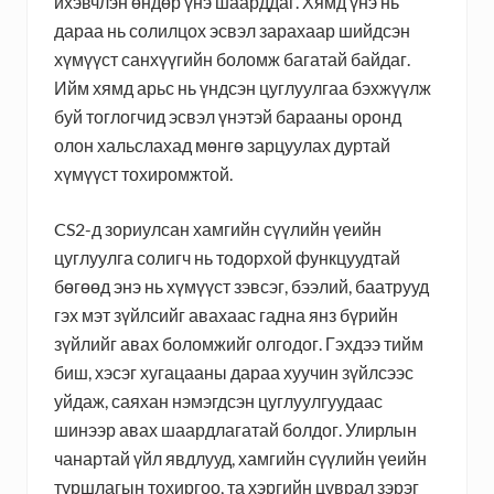
ихэвчлэн өндөр үнэ шаарддаг. Хямд үнэ нь
дараа нь солилцох эсвэл зарахаар шийдсэн
хүмүүст санхүүгийн боломж багатай байдаг.
Ийм хямд арьс нь үндсэн цуглуулгаа бэхжүүлж
буй тоглогчид эсвэл үнэтэй барааны оронд
олон хальслахад мөнгө зарцуулах дуртай
хүмүүст тохиромжтой.
CS2-д зориулсан хамгийн сүүлийн үеийн
цуглуулга солигч нь тодорхой функцуудтай
бөгөөд энэ нь хүмүүст зэвсэг, бээлий, баатрууд
гэх мэт зүйлсийг авахаас гадна янз бүрийн
зүйлийг авах боломжийг олгодог. Гэхдээ тийм
биш, хэсэг хугацааны дараа хуучин зүйлсээс
уйдаж, саяхан нэмэгдсэн цуглуулгуудаас
шинээр авах шаардлагатай болдог. Улирлын
чанартай үйл явдлууд, хамгийн сүүлийн үеийн
туршлагын тохиргоо, та хэргийн цуврал зэрэг