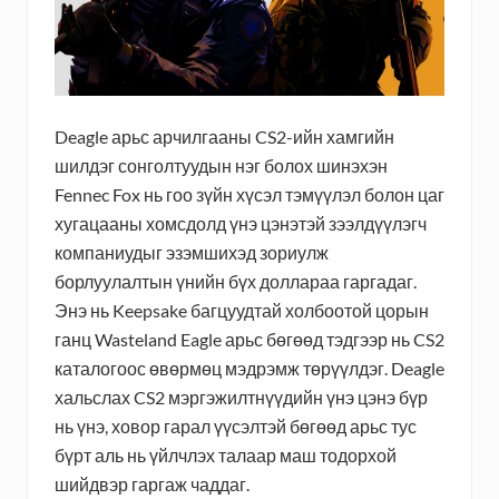
Deagle арьс арчилгааны CS2-ийн хамгийн
шилдэг сонголтуудын нэг болох шинэхэн
Fennec Fox нь гоо зүйн хүсэл тэмүүлэл болон цаг
хугацааны хомсдолд үнэ цэнэтэй зээлдүүлэгч
компаниудыг эзэмшихэд зориулж
борлуулалтын үнийн бүх доллараа гаргадаг.
Энэ нь Keepsake багцуудтай холбоотой цорын
ганц Wasteland Eagle арьс бөгөөд тэдгээр нь CS2
каталогоос өвөрмөц мэдрэмж төрүүлдэг. Deagle
хальслах CS2 мэргэжилтнүүдийн үнэ цэнэ бүр
нь үнэ, ховор гарал үүсэлтэй бөгөөд арьс тус
бүрт аль нь үйлчлэх талаар маш тодорхой
шийдвэр гаргаж чаддаг.