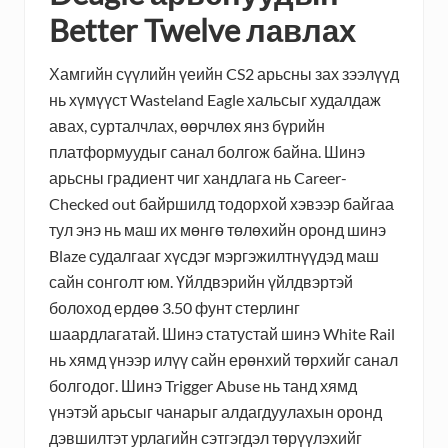
Better Twelve лавлах
Хамгийн сүүлийн үеийн CS2 арьсны зах зээлүүд
нь хүмүүст Wasteland Eagle хальсыг худалдаж
авах, сурталчлах, өөрчлөх янз бүрийн
платформуудыг санал болгож байна. Шинэ
арьсны градиент чиг хандлага нь Career-
Checked out байршилд тодорхой хэвээр байгаа
тул энэ нь маш их мөнгө төлөхийн оронд шинэ
Blaze судалгааг хүсдэг мэргэжилтнүүдэд маш
сайн сонголт юм. Үйлдвэрийн үйлдвэртэй
болоход ердөө 3.50 фунт стерлинг
шаардлагатай. Шинэ статустай шинэ White Rail
нь хямд үнээр илүү сайн ерөнхий төрхийг санал
болгодог. Шинэ Trigger Abuse нь танд хямд
үнэтэй арьсыг чанарыг алдагдуулахын оронд
дэвшилтэт урлагийн сэтгэгдэл төрүүлэхийг