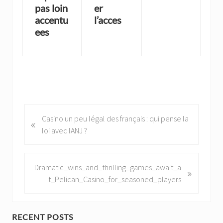
pas loin
er
accentu
l’acces
ees
P
Casino un peu légal des français : qui pense la
«
r
loi avec lANJ ?
e
v
i
N
Dramatic_wins_and_thrilling_games_await_a
»
o
e
t_Pelican_Casino_for_seasoned_players
u
x
s
t
P
P
P
RECENT POSTS