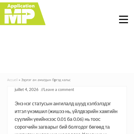
Menu
Skip
Skip
Skip
Skip
to
to
to
to
right
main
primary
footer
header
content
sidebar
navigation
Зэрлэг ан амьтдын
бүргэд хальс
Accueil
»
Зэрлэг ан амьтдын бүргэд хальс
juillet 4, 2026
//
Leave a comment
Энэ нэг статусын ангилалд шууд хэлбэлздэг
итгэл үнэмшил (жишээ нь, үйлдвэрийн хамгийн
сүүлийн үеийнхээс 0.01 ба 0.06) нь тоос
сорогчийн загварыг бий болгодог бөгөөд та