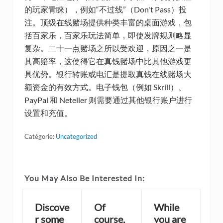
的玩家青睐），例如“不过线”（Don't Pass）投
注。顶级在线赌场提供种类丰富的桌面游戏，包
括百家乐，百家乐玩法简单，即使发牌规则略显
复杂。二十一点赌场之所以受欢迎，原因之一是
其高赔率，这使得它在真钱赌场中比其他游戏更
具优势。银行转账或电汇是提取真钱在线赌场大
额资金的有效方式。电子钱包（例如 Skrill）、
PayPal 和 Neteller 则需要通过其他银行账户进行
设置和充值。
Catégorie:
Uncategorized
You May Also Be Interested In:
Discove
Of
While
r some
course,
you are