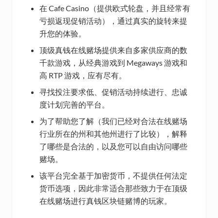
在 Cafe Casino（提供欧式轮盘，并且经常有
亏损返现促销活动），通过真实的旋转来提
升您的体验。
顶级真钱在线赌场提供来自多家供应商的数
千款游戏，从经典游戏到 Megaways 游戏和
高 RTP 游戏，应有尽有。
寻找投注要求低、促销活动持续进行、忠诚
度计划完善的平台。
为了帮助您了解（我们已经对合法在线赌场
行业所在的州和其他州进行了比较），解释
了哪些是合法的，以及您可以自由访问哪些
赌场。
该平台完全基于加密货币，不提供任何法定
货币选项，因此非常适合那些致力于在顶级
在线赌场进行真钱区块链赌博的玩家。