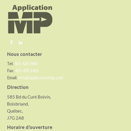
o
t
e
r
Nous contacter
Tel:
450-420-3403
Fax:
450-420-3419
Email:
info@applicationmp.com
Direction
585 Bd du Curé Boivin,
Boisbriand,
Québec,
J7G 2A8
Horaire d’ouverture