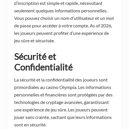
d’inscription est simple et rapide, nécessitant
seulement quelques informations personnelles.
Vous pouvez choisir un nom d’utilisateur et un mot
de passe pour accéder à votre compte. As of 2026,
les joueurs peuvent profiter d’une expérience de
jeu sûre et sécurisée.
Sécurité et
Confidentialité
La sécurité et la confidentialité des joueurs sont
primordiales au casino Olympia. Les informations
personnelles et financières sont protégées par des
technologies de cryptage avancées, garantissant
une expérience de jeu sûre. Les joueurs peuvent
jouer sans crainte, sachant que leurs informations
sont en sécurité.