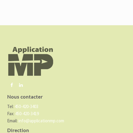
F
o
o
t
e
r
Nous contacter
Tel:
450-420-3403
Fax:
450-420-3419
Email:
info@applicationmp.com
Direction