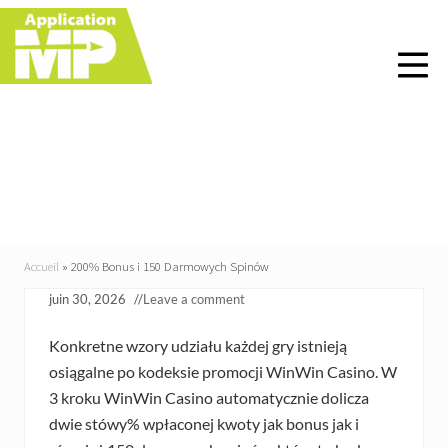
Menu
Skip
Skip
Skip
Skip
to
to
to
to
right
main
primary
footer
header
content
sidebar
navigation
200% Bonus i 150
Darmowych Spinów
Accueil
»
200% Bonus i 150 Darmowych Spinów
juin 30, 2026
//
Leave a comment
Konkretne wzory udziału każdej gry istnieją
osiągalne po kodeksie promocji WinWin Casino. W
3 kroku WinWin Casino automatycznie dolicza
dwie stówy% wpłaconej kwoty jak bonus jak i