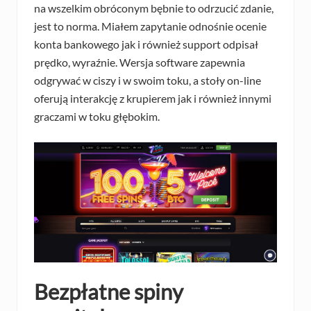
na wszelkim obróconym bębnie to odrzucić zdanie,
jest to norma. Miałem zapytanie odnośnie ocenie
konta bankowego jak i również support odpisał
prędko, wyraźnie. Wersja software zapewnia
odgrywać w ciszy i w swoim toku, a stoły on-line
oferują interakcję z krupierem jak i również innymi
graczami w toku głębokim.
Bezpłatne spiny