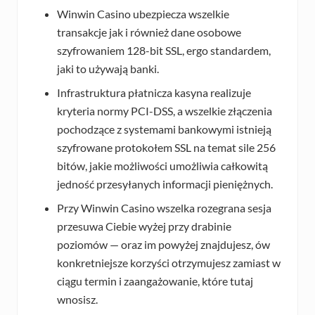
Winwin Casino ubezpiecza wszelkie
transakcje jak i również dane osobowe
szyfrowaniem 128-bit SSL, ergo standardem,
jaki to używają banki.
Infrastruktura płatnicza kasyna realizuje
kryteria normy PCI-DSS, a wszelkie złączenia
pochodzące z systemami bankowymi istnieją
szyfrowane protokołem SSL na temat sile 256
bitów, jakie możliwości umożliwia całkowitą
jedność przesyłanych informacji pieniężnych.
Przy Winwin Casino wszelka rozegrana sesja
przesuwa Ciebie wyżej przy drabinie
poziomów — oraz im powyżej znajdujesz, ów
konkretniejsze korzyści otrzymujesz zamiast w
ciągu termin i zaangażowanie, które tutaj
wnosisz.