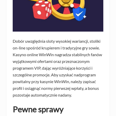
Dobór uwzględnia sloty wysokiej wariancji, stoliki
on-line spośród krupierem i tradycyjne gry sowie.
Kasyno online WinWin nagradza stabilnych fanów
wyjątkowymi ofertami oraz przeznaczonym
programem VIP, dając wyróżniające korzyści i
szczególne promocje. Aby uzyskać nadprogram
powitalny przy kasynie WinWin, należy zapisać
profil i osiągnąć normy pierwszej wpłaty, a bonus
pozostaje automatycznie nadany.
Pewne sprawy