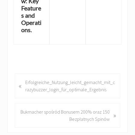
w: Key
Feature
s and
Operati
ons.
P
Erfolgreiche_Nutzung_leicht_gemacht_mit_c
«
r
razybuzzer_login_für_optimale_Ergebnis
e
v
i
N
Bukmacher spośród Bonusem 200% oraz 150
»
o
e
Bezpłatnych Spinów
u
x
s
t