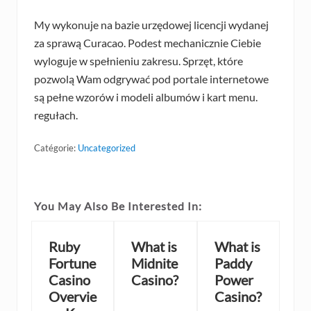
My wykonuje na bazie urzędowej licencji wydanej
za sprawą Curacao. Podest mechanicznie Ciebie
wyloguje w spełnieniu zakresu. Sprzęt, które
pozwolą Wam odgrywać pod portale internetowe
są pełne wzorów i modeli albumów i kart menu.
regułach.
Catégorie:
Uncategorized
You May Also Be Interested In:
Ruby
What is
What is
Fortune
Midnite
Paddy
Casino
Casino?
Power
Overvie
Casino?