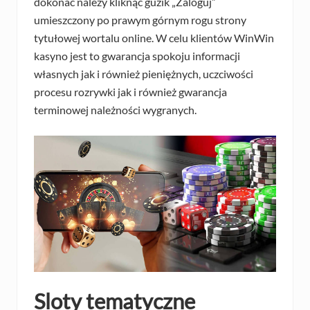
dokonać należy kliknąć guzik „Zaloguj”
umieszczony po prawym górnym rogu strony
tytułowej wortalu online. W celu klientów WinWin
kasyno jest to gwarancja spokoju informacji
własnych jak i również pieniężnych, uczciwości
procesu rozrywki jak i również gwarancja
terminowej należności wygranych.
Sloty tematyczne