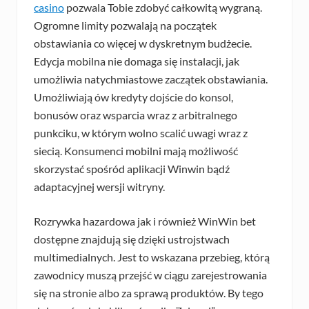
casino
pozwala Tobie zdobyć całkowitą wygraną.
Ogromne limity pozwalają na początek
obstawiania co więcej w dyskretnym budżecie.
Edycja mobilna nie domaga się instalacji, jak
umożliwia natychmiastowe zaczątek obstawiania.
Umożliwiają ów kredyty dojście do konsol,
bonusów oraz wsparcia wraz z arbitralnego
punkciku, w którym wolno scalić uwagi wraz z
siecią. Konsumenci mobilni mają możliwość
skorzystać spośród aplikacji Winwin bądź
adaptacyjnej wersji witryny.
Rozrywka hazardowa jak i również WinWin bet
dostępne znajdują się dzięki ustrojstwach
multimedialnych. Jest to wskazana przebieg, którą
zawodnicy muszą przejść w ciągu zarejestrowania
się na stronie albo za sprawą produktów. By tego