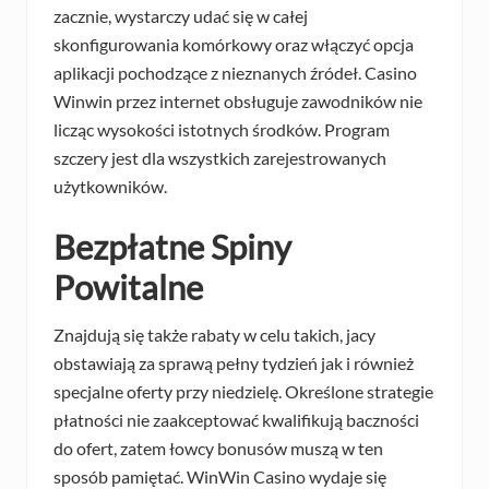
zacznie, wystarczy udać się w całej
skonfigurowania komórkowy oraz włączyć opcja
aplikacji pochodzące z nieznanych źródeł. Casino
Winwin przez internet obsługuje zawodników nie
licząc wysokości istotnych środków. Program
szczery jest dla wszystkich zarejestrowanych
użytkowników.
Bezpłatne Spiny
Powitalne
Znajdują się także rabaty w celu takich, jacy
obstawiają za sprawą pełny tydzień jak i również
specjalne oferty przy niedzielę. Określone strategie
płatności nie zaakceptować kwalifikują baczności
do ofert, zatem łowcy bonusów muszą w ten
sposób pamiętać. WinWin Casino wydaje się