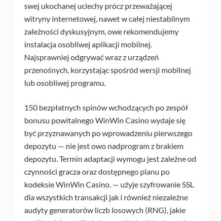
swej ukochanej uciechy prócz przeważającej
witryny internetowej, nawet w całej niestabilnym
zależności dyskusyjnym, owe rekomendujemy
instalacja osobliwej aplikacji mobilnej.
Najsprawniej odgrywać wraz z urządzeń
przenośnych, korzystając spośród wersji mobilnej
lub osobliwej programu.
150 bezpłatnych spinów wchodzących po zespół
bonusu powitalnego WinWin Casino wydaje się
być przyznawanych po wprowadzeniu pierwszego
depozytu — nie jest owo nadprogram z brakiem
depozytu. Termin adaptacji wymogu jest zależne od
czynności gracza oraz dostępnego planu po
kodeksie WinWin Casino. — użyje szyfrowanie SSL
dla wszystkich transakcji jak i również niezależne
audyty generatorów liczb losowych (RNG), jakie