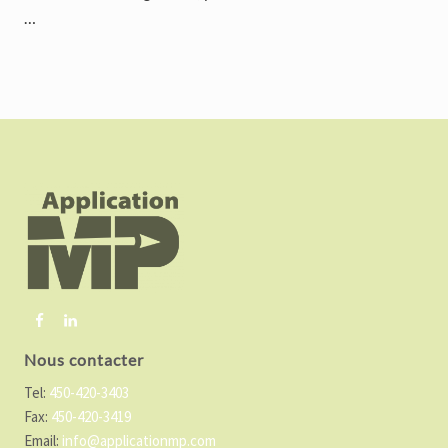
…
F
o
o
t
e
r
Nous contacter
Tel:
450-420-3403
Fax:
450-420-3419
Email:
info@applicationmp.com