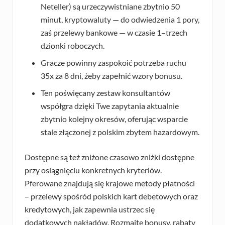
Neteller) są urzeczywistniane zbytnio 50
minut, kryptowaluty — do odwiedzenia 1 pory,
zaś przelewy bankowe — w czasie 1–trzech
dzionki roboczych.
Gracze powinny zaspokoić potrzeba ruchu
35x za 8 dni, żeby zapełnić wzory bonusu.
Ten poświęcany zestaw konsultantów
współgra dzięki Twe zapytania aktualnie
zbytnio kolejny okresów, oferując wsparcie
stale złączonej z polskim zbytem hazardowym.
Dostępne są też zniżone czasowo zniżki dostępne
przy osiągnięciu konkretnych kryteriów.
Pferowane znajdują się krajowe metody płatności
– przelewy spośród polskich kart debetowych oraz
kredytowych, jak zapewnia ustrzec się
dodatkowych nakładów. Rozmaite bonusy, rabaty