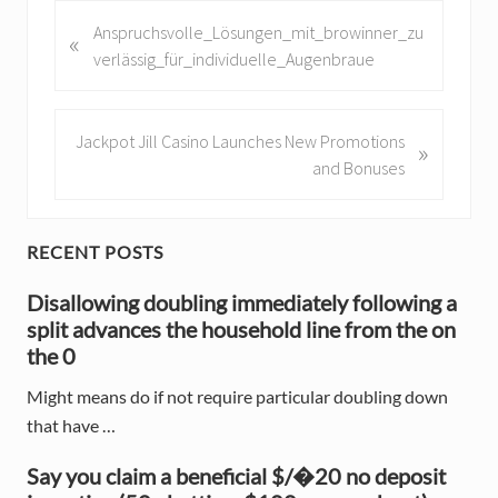
P
Anspruchsvolle_Lösungen_mit_browinner_zu
«
r
verlässig_für_individuelle_Augenbraue
e
v
i
N
Jackpot Jill Casino Launches New Promotions
»
o
e
and Bonuses
u
x
s
t
P
P
P
RECENT POSTS
o
o
r
s
Disallowing doubling immediately following a
s
t
split advances the household line from the on
t
i
:
the 0
:
m
Might means do if not require particular doubling down
a
that have …
r
Say you claim a beneficial $/�20 no deposit