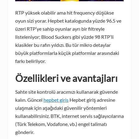
RTP yüksek olabilir ama hit frequency düşükse
oyun sizi yorar. Hepbet katalogunda yüzde 96.5 ve
üzeri RTP’ye sahip oyunlar ayrı bir filtreyle
listeleniyor; Blood Suckers gibi yüzde 98 RTP’li
klasikler bu rafın yıldızı. Bu tür mikro detaylar
büyük platformlarla küçük platformlar arasındaki
farkı belirliyor.
Özellikleri ve avantajları
Sahte site kontrolü aracımızı kullanarak güvende
kalın. Güncel
hepbet giris
Hepbet giriş adresine
ulaşmak için aşağıdaki güvenilir yöntemleri
kullanabilirsiniz. BTK, internet servis sağlayıcılarına
(Türk Telekom, Vodafone, vb.) engel talimatı
gönderir.