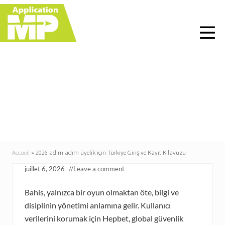
Menu
Skip
Skip
Skip
Skip
to
to
to
to
right
main
primary
footer
header
content
sidebar
navigation
2026 adım adım üyelik
için Türkiye Giriş ve
Kayıt Kılavuzu
Accueil
»
2026 adım adım üyelik için Türkiye Giriş ve Kayıt Kılavuzu
juillet 6, 2026
//
Leave a comment
Bahis, yalnızca bir oyun olmaktan öte, bilgi ve
disiplinin yönetimi anlamına gelir. Kullanıcı
verilerini korumak için Hepbet, global güvenlik