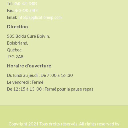
Tel:
450-420-3403
Fax:
450-420-3419
Email:
info@applicationmp.com
Direction
585 Bd du Curé Boivin,
Boisbriand,
Québec,
J7G 2A8
Horaire d’ouverture
Du lundi au jeudi : De 7 :00 à 16 :30
Le vendredi : Fermé
De 12 :15 à 13 :00 : Fermé pour la pause repas
S
Copyright 2021 Tous droits réservés. All rights reserved by