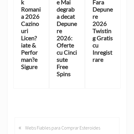
k
e Mai
Fara
Romani
degrab
Depune
a 2026
a decat
re
Cazino
Depune
2026
uri
re
Twistin
Licen?
2026:
g Gratis
iate &
Oferte
cu
Perfor
cu Cinci
Inregist
man?e
sute
rare
Sigure
Free
Spins
«
P
Webs Fiables para Comprar Esteroides
r