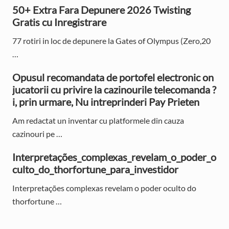
i
50+ Extra Fara Depunere 2026 Twisting
d
Gratis cu Inregistrare
e
77 rotiri in loc de depunere la Gates of Olympus (Zero,20
…
b
Opusul recomandata de portofel electronic on
a
jucatorii cu privire la cazinourile telecomanda ?
r
i, prin urmare, Nu intreprinderi Pay Prieten
Am redactat un inventar cu platformele din cauza
cazinouri pe …
Interpretações_complexas_revelam_o_poder_o
culto_do_thorfortune_para_investidor
Interpretações complexas revelam o poder oculto do
thorfortune …