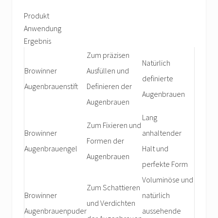
Produkt
Anwendung
Ergebnis
Zum präzisen
Natürlich
Browinner
Ausfüllen und
definierte
Augenbrauenstift
Definieren der
Augenbrauen
Augenbrauen
Lang
Zum Fixieren und
Browinner
anhaltender
Formen der
Augenbrauengel
Halt und
Augenbrauen
perfekte Form
Voluminöse und
Zum Schattieren
Browinner
natürlich
und Verdichten
Augenbrauenpuder
aussehende