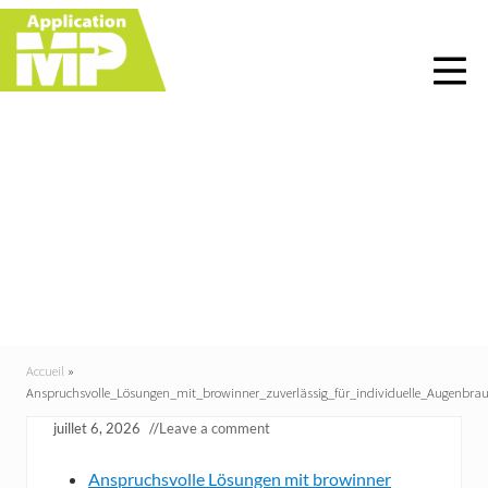
Menu
Skip
Skip
Skip
Skip
to
to
to
to
right
main
primary
footer
header
content
sidebar
navigation
Anspruchsvolle_Lösung
en_mit_browinner_zuve
rlässig_für_individuelle
_Augenbraue
Accueil
»
Anspruchsvolle_Lösungen_mit_browinner_zuverlässig_für_individuelle_Augenbra
juillet 6, 2026
//
Leave a comment
Anspruchsvolle Lösungen mit browinner