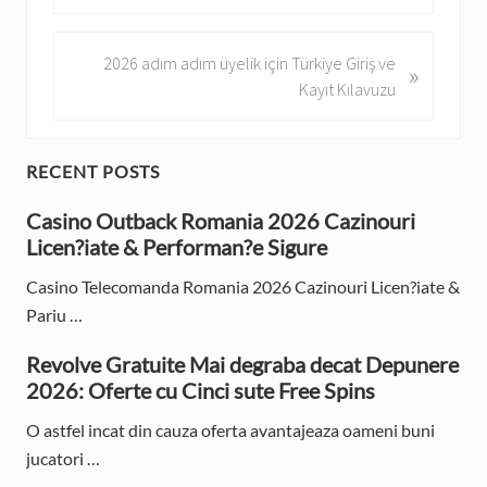
e
v
N
2026 adım adım üyelik için Türkiye Giriş ve
»
i
e
Kayıt Kılavuzu
o
x
u
t
s
P
P
RECENT POSTS
P
o
o
r
Casino Outback Romania 2026 Cazinouri
s
s
Licen?iate & Performan?e Sigure
t
i
t
:
:
Casino Telecomanda Romania 2026 Cazinouri Licen?iate &
m
Pariu …
a
Revolve Gratuite Mai degraba decat Depunere
r
2026: Oferte cu Cinci sute Free Spins
y
O astfel incat din cauza oferta avantajeaza oameni buni
S
jucatori …