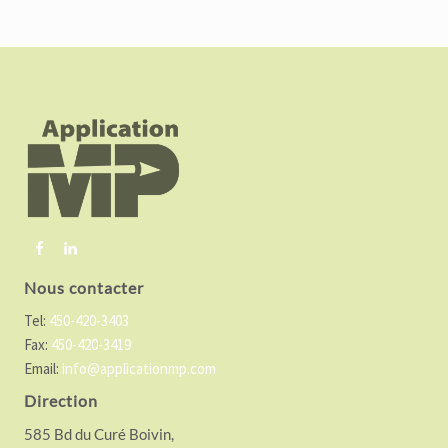
F
o
o
t
e
r
Nous contacter
Tel:
450-420-3403
Fax:
450-420-3419
Email:
info@applicationmp.com
Direction
585 Bd du Curé Boivin,