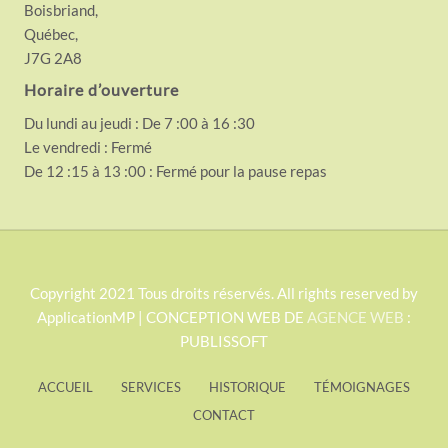
Boisbriand,
Québec,
J7G 2A8
Horaire d’ouverture
Du lundi au jeudi : De 7 :00 à 16 :30
Le vendredi : Fermé
De 12 :15 à 13 :00 : Fermé pour la pause repas
S
Copyright 2021 Tous droits réservés. All rights reserved by
ApplicationMP | CONCEPTION WEB DE
AGENCE WEB
:
i
PUBLISSOFT
t
e
ACCUEIL
SERVICES
HISTORIQUE
TÉMOIGNAGES
F
CONTACT
o