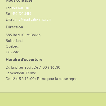
Nous contacter
Tel:
450-420-3403
Fax:
450-420-3419
Email:
info@applicationmp.com
Direction
585 Bd du Curé Boivin,
Boisbriand,
Québec,
J7G 2A8
Horaire d’ouverture
Du lundi au jeudi : De 7 :00 à 16 :30
Le vendredi : Fermé
De 12 :15 à 13 :00 : Fermé pour la pause repas