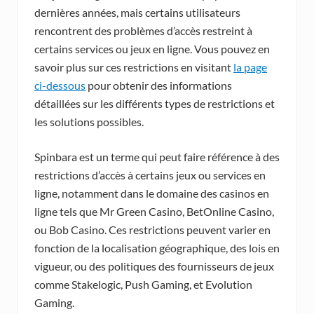
dernières années, mais certains utilisateurs
rencontrent des problèmes d’accès restreint à
certains services ou jeux en ligne. Vous pouvez en
savoir plus sur ces restrictions en visitant
la page
ci-dessous
pour obtenir des informations
détaillées sur les différents types de restrictions et
les solutions possibles.
Spinbara est un terme qui peut faire référence à des
restrictions d’accès à certains jeux ou services en
ligne, notamment dans le domaine des casinos en
ligne tels que Mr Green Casino, BetOnline Casino,
ou Bob Casino. Ces restrictions peuvent varier en
fonction de la localisation géographique, des lois en
vigueur, ou des politiques des fournisseurs de jeux
comme Stakelogic, Push Gaming, et Evolution
Gaming.