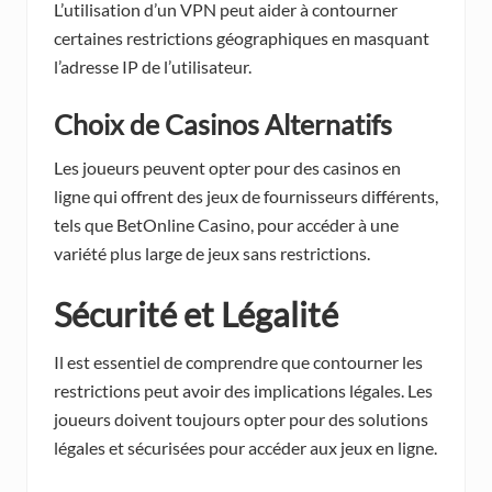
L’utilisation d’un VPN peut aider à contourner
certaines restrictions géographiques en masquant
l’adresse IP de l’utilisateur.
Choix de Casinos Alternatifs
Les joueurs peuvent opter pour des casinos en
ligne qui offrent des jeux de fournisseurs différents,
tels que BetOnline Casino, pour accéder à une
variété plus large de jeux sans restrictions.
Sécurité et Légalité
Il est essentiel de comprendre que contourner les
restrictions peut avoir des implications légales. Les
joueurs doivent toujours opter pour des solutions
légales et sécurisées pour accéder aux jeux en ligne.