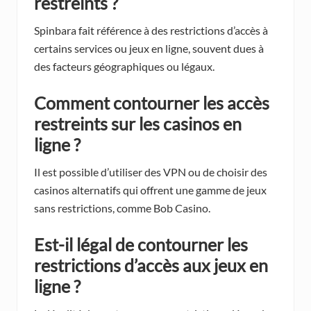
restreints ?
Spinbara fait référence à des restrictions d’accès à
certains services ou jeux en ligne, souvent dues à
des facteurs géographiques ou légaux.
Comment contourner les accès
restreints sur les casinos en
ligne ?
Il est possible d’utiliser des VPN ou de choisir des
casinos alternatifs qui offrent une gamme de jeux
sans restrictions, comme Bob Casino.
Est-il légal de contourner les
restrictions d’accès aux jeux en
ligne ?