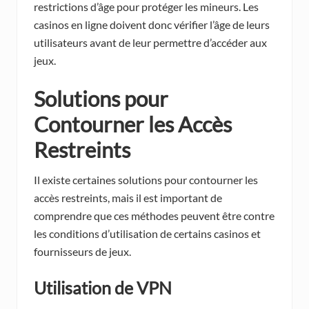
restrictions d’âge pour protéger les mineurs. Les
casinos en ligne doivent donc vérifier l’âge de leurs
utilisateurs avant de leur permettre d’accéder aux
jeux.
Solutions pour
Contourner les Accès
Restreints
Il existe certaines solutions pour contourner les
accès restreints, mais il est important de
comprendre que ces méthodes peuvent être contre
les conditions d’utilisation de certains casinos et
fournisseurs de jeux.
Utilisation de VPN