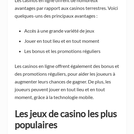
Les casinos en ligne offrent de nombreux
avantages par rapport aux casinos terrestres. Voici
quelques-uns des principaux avantages :
Accès à une grande variété de jeux
Jouer en tout lieu et en tout moment
Les bonus et les promotions réguliers
Les casinos en ligne offrent également des bonus et
des promotions réguliers, pour aider les joueurs à
augmenter leurs chances de gagner. De plus, les
joueurs peuvent jouer en tout lieu et en tout
moment, grâce à la technologie mobile.
Les jeux de casino les plus
populaires