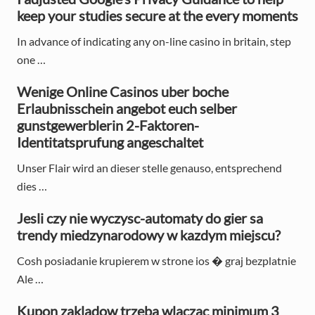
s
s
keep your studies secure at the every moments
i
t
t
:
:
In advance of indicating any on-line casino in britain, step
m
one …
a
Wenige Online Casinos uber boche
r
Erlaubnisschein angebot euch selber
y
gunstgewerblerin 2-Faktoren-
Identitatsprufung angeschaltet
S
Unser Flair wird an dieser stelle genauso, entsprechend
i
dies …
d
Jesli czy nie wyczysc-automaty do gier sa
e
trendy miedzynarodowy w kazdym miejscu?
b
Cosh posiadanie krupierem w strone ios � graj bezplatnie
a
Ale …
r
Kupon zakladow trzeba wlaczac minimum 3