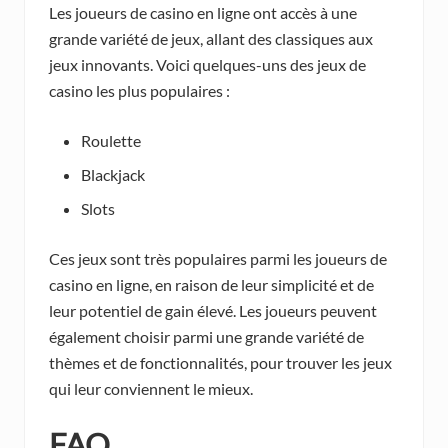
Les joueurs de casino en ligne ont accès à une
grande variété de jeux, allant des classiques aux
jeux innovants. Voici quelques-uns des jeux de
casino les plus populaires :
Roulette
Blackjack
Slots
Ces jeux sont très populaires parmi les joueurs de
casino en ligne, en raison de leur simplicité et de
leur potentiel de gain élevé. Les joueurs peuvent
également choisir parmi une grande variété de
thèmes et de fonctionnalités, pour trouver les jeux
qui leur conviennent le mieux.
FAQ