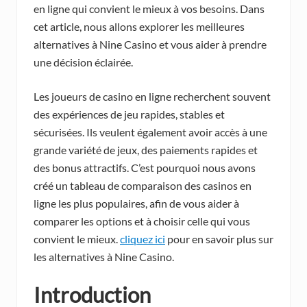
en ligne qui convient le mieux à vos besoins. Dans
cet article, nous allons explorer les meilleures
alternatives à Nine Casino et vous aider à prendre
une décision éclairée.
Les joueurs de casino en ligne recherchent souvent
des expériences de jeu rapides, stables et
sécurisées. Ils veulent également avoir accès à une
grande variété de jeux, des paiements rapides et
des bonus attractifs. C’est pourquoi nous avons
créé un tableau de comparaison des casinos en
ligne les plus populaires, afin de vous aider à
comparer les options et à choisir celle qui vous
convient le mieux.
cliquez ici
pour en savoir plus sur
les alternatives à Nine Casino.
Introduction