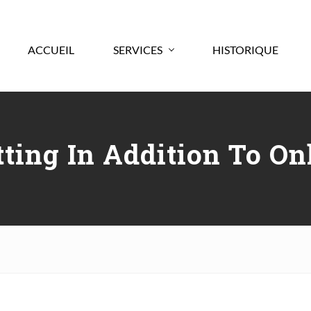
ACCUEIL
SERVICES
HISTORIQUE
etting In Addition To On