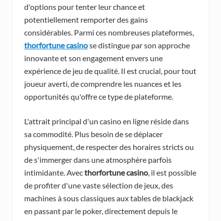
d'options pour tenter leur chance et
potentiellement remporter des gains
considérables. Parmi ces nombreuses plateformes,
thorfortune casino
se distingue par son approche
innovante et son engagement envers une
expérience de jeu de qualité. Il est crucial, pour tout
joueur averti, de comprendre les nuances et les
opportunités qu'offre ce type de plateforme.
L'attrait principal d'un casino en ligne réside dans
sa commodité. Plus besoin de se déplacer
physiquement, de respecter des horaires stricts ou
de s'immerger dans une atmosphère parfois
intimidante. Avec
thorfortune casino
, il est possible
de profiter d'une vaste sélection de jeux, des
machines à sous classiques aux tables de blackjack
en passant par le poker, directement depuis le