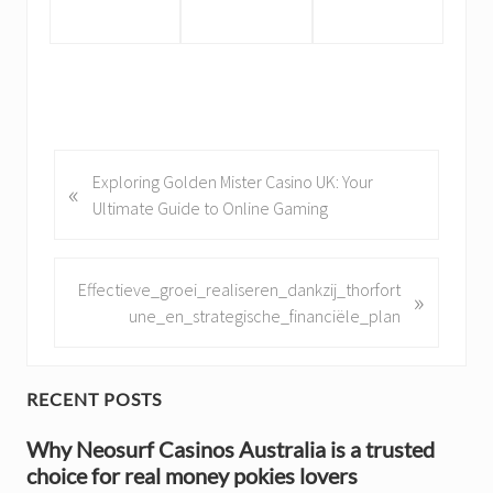
P
Exploring Golden Mister Casino UK: Your
«
r
Ultimate Guide to Online Gaming
e
v
i
N
Effectieve_groei_realiseren_dankzij_thorfort
»
o
e
une_en_strategische_financiële_plan
u
x
s
t
P
P
P
RECENT POSTS
o
o
r
s
Why Neosurf Casinos Australia is a trusted
s
t
choice for real money pokies lovers
t
i