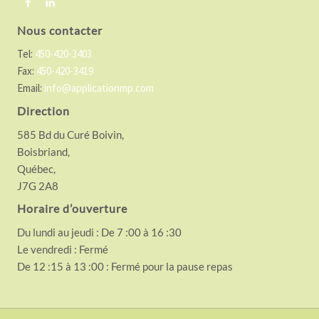
r
Nous contacter
Tel:
450-420-3403
Fax:
450-420-3419
Email:
info@applicationmp.com
Direction
585 Bd du Curé Boivin,
Boisbriand,
Québec,
J7G 2A8
Horaire d’ouverture
Du lundi au jeudi : De 7 :00 à 16 :30
Le vendredi : Fermé
De 12 :15 à 13 :00 : Fermé pour la pause repas