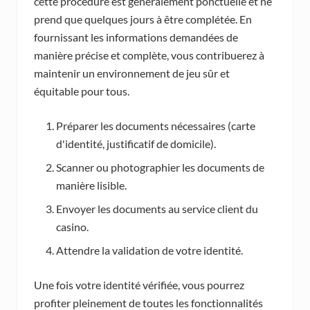
cette procédure est généralement ponctuelle et ne
prend que quelques jours à être complétée. En
fournissant les informations demandées de
manière précise et complète, vous contribuerez à
maintenir un environnement de jeu sûr et
équitable pour tous.
Préparer les documents nécessaires (carte
d'identité, justificatif de domicile).
Scanner ou photographier les documents de
manière lisible.
Envoyer les documents au service client du
casino.
Attendre la validation de votre identité.
Une fois votre identité vérifiée, vous pourrez
profiter pleinement de toutes les fonctionnalités