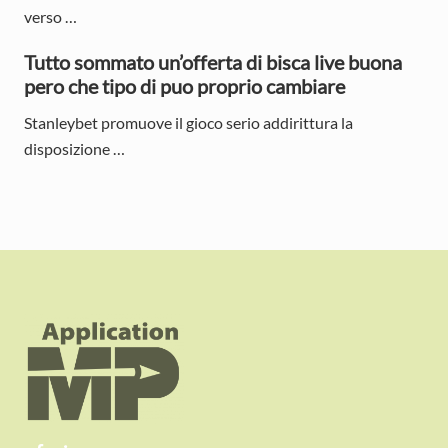
verso …
Tutto sommato un’offerta di bisca live buona
pero che tipo di puo proprio cambiare
Stanleybet promuove il gioco serio addirittura la
disposizione …
F
o
o
t
e