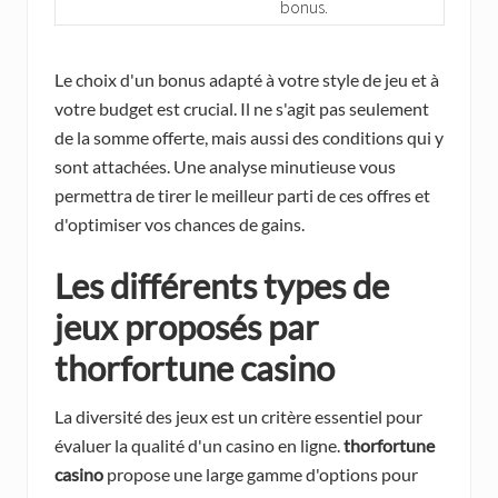
bonus.
Le choix d'un bonus adapté à votre style de jeu et à
votre budget est crucial. Il ne s'agit pas seulement
de la somme offerte, mais aussi des conditions qui y
sont attachées. Une analyse minutieuse vous
permettra de tirer le meilleur parti de ces offres et
d'optimiser vos chances de gains.
Les différents types de
jeux proposés par
thorfortune casino
La diversité des jeux est un critère essentiel pour
évaluer la qualité d'un casino en ligne.
thorfortune
casino
propose une large gamme d'options pour