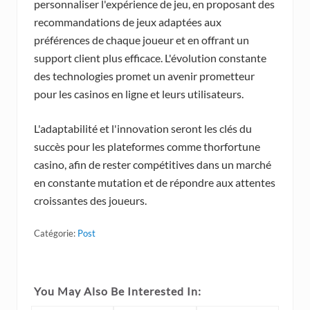
personnaliser l'expérience de jeu, en proposant des
recommandations de jeux adaptées aux
préférences de chaque joueur et en offrant un
support client plus efficace. L'évolution constante
des technologies promet un avenir prometteur
pour les casinos en ligne et leurs utilisateurs.
L'adaptabilité et l'innovation seront les clés du
succès pour les plateformes comme thorfortune
casino, afin de rester compétitives dans un marché
en constante mutation et de répondre aux attentes
croissantes des joueurs.
Catégorie:
Post
You May Also Be Interested In: