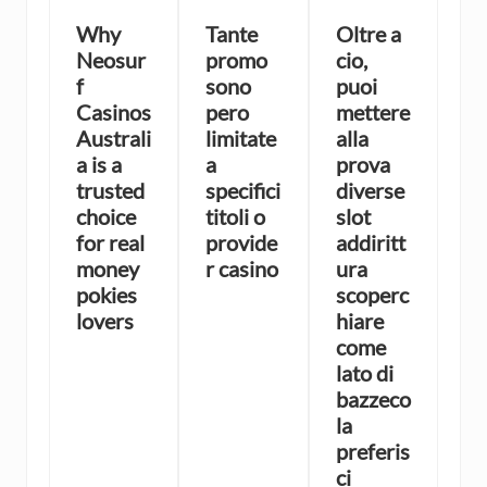
Why
Tante
Oltre a
Neosur
promo
cio,
f
sono
puoi
Casinos
pero
mettere
Australi
limitate
alla
a is a
a
prova
trusted
specifici
diverse
choice
titoli o
slot
for real
provide
addiritt
money
r casino
ura
pokies
scoperc
lovers
hiare
come
lato di
bazzeco
la
preferis
ci