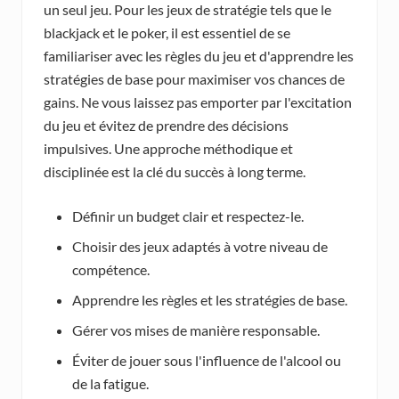
un seul jeu. Pour les jeux de stratégie tels que le
blackjack et le poker, il est essentiel de se
familiariser avec les règles du jeu et d'apprendre les
stratégies de base pour maximiser vos chances de
gains. Ne vous laissez pas emporter par l'excitation
du jeu et évitez de prendre des décisions
impulsives. Une approche méthodique et
disciplinée est la clé du succès à long terme.
Définir un budget clair et respectez-le.
Choisir des jeux adaptés à votre niveau de
compétence.
Apprendre les règles et les stratégies de base.
Gérer vos mises de manière responsable.
Éviter de jouer sous l'influence de l'alcool ou
de la fatigue.