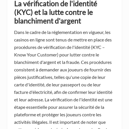
La vérification de l'identité
(KYC) et la lutte contre le
blanchiment d'argent
Dans le cadre de la réglementation en vigueur, les
casinos en ligne sont tenus de mettre en place des
procédures de vérification de l'identité (KYC –
Know Your Customer) pour lutter contre le
blanchiment d'argent et la fraude. Ces procédures
consistent à demander aux joueurs de fournir des
pièces justificatives, telles qu'une copie de leur
carte d'identité, de leur passeport ou de leur
facture d'électricité, afin de confirmer leur identité
et leur adresse. La vérification de l'identité est une
étape essentielle pour assurer la sécurité de la
plateforme et protéger les joueurs contre les
activités illégales. Il est important de noter que