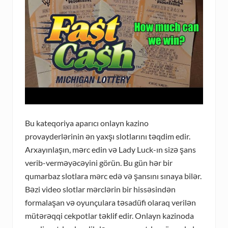
Bu kateqoriya aparıcı onlayn kazino
provayderlərinin ən yaxşı slotlarını təqdim edir.
Arxayınlaşın, mərc edin və Lady Luck-ın sizə şans
verib-verməyəcəyini görün. Bu gün hər bir
qumarbaz slotlara mərc edə və şansını sınaya bilər.
Bəzi video slotlar mərclərin bir hissəsindən
formalaşan və oyunçulara təsadüfi olaraq verilən
mütərəqqi cekpotlar təklif edir. Onlayn kazinoda