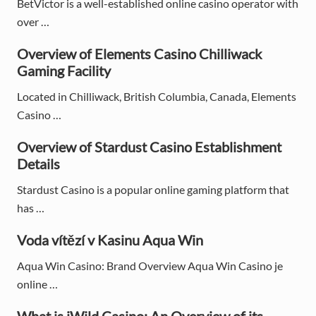
:
:
BetVictor is a well-established online casino operator with
m
over …
a
Overview of Elements Casino Chilliwack
r
Gaming Facility
y
Located in Chilliwack, British Columbia, Canada, Elements
S
Casino …
i
Overview of Stardust Casino Establishment
d
Details
e
Stardust Casino is a popular online gaming platform that
has …
b
Voda vítězí v Kasinu Aqua Win
a
Aqua Win Casino: Brand Overview Aqua Win Casino je
r
online …