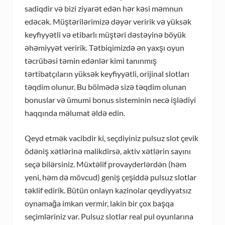
sadiqdir və bizi ziyarət edən hər kəsi məmnun
edəcək. Müştərilərimizə dəyər veririk və yüksək
keyfiyyətli və etibarlı müştəri dəstəyinə böyük
əhəmiyyət veririk.
Tətbiqimizdə ən yaxşı oyun
təcrübəsi təmin edənlər kimi tanınmış
tərtibatçıların yüksək keyfiyyətli, orijinal slotları
təqdim olunur. Bu bölmədə sizə təqdim olunan
bonuslar və ümumi bonus sisteminin necə işlədiyi
haqqında məlumat əldə edin.
Qeyd etmək vacibdir ki, seçdiyiniz pulsuz slot çevik
ödəniş xətlərinə malikdirsə, aktiv xətlərin sayını
seçə bilərsiniz. Müxtəlif provayderlərdən (həm
yeni, həm də mövcud) geniş çeşiddə pulsuz slotlar
təklif edirik. Bütün onlayn kazinolar qeydiyyatsız
oynamağa imkan vermir, lakin bir çox başqa
seçimləriniz var. Pulsuz slotlar real pul oyunlarına