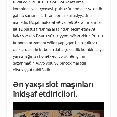
təklif edir. Pulsuz XL slotu 243 qazanma
kombinasiyası, çoxsaylı pulsuz fırlanmalar və qalib
gəlmə şansınızı artıran bonus xüsusiyyətinə
malikdir. Üçqat mükafat və ya beş təkrar fırlanma
ilə 12 pulsuz fırlanma arasından seçim etməyə
imkan verən Bonus xüsusiyyəti mövcuddur. Pulsuz
fırlanmalar zamanı Wilds yapışqan hala gəlir və
çarxlarda qalır ki, bu da daha çox qalib kombinasiya
yaratmağınıza kömək edir. Slot həmçinin
qazanmağın 4096 yolu və bir çox maraqlı
xüsusiyyət təklif edir.
Ən yaxşı slot maşınları
inkişaf etdiriciləri.