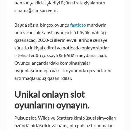
bənzər şəkildə işlədiyi üçün strategiyalarınızı
sınamağa imkan verir.
Başqa sözlə, bir çox oyunçu
fastloto
mərclərini
uduzacaq, bir şanslı oyunçu isə böyük məbləğ
qazanacaq. 2000-ci illərin əvvəllərində sənaye
sürətlə inkişaf edirdi və nəticədə onlayn slotlar
istehsal edən çoxsaylı şirkətlər meydana çıxdı.
Oyunçular çarxlardakı kombinasiyaları
uyğunlaşdırmaqla və risk oyununda qazanclarını
artırmaqla uduş qazanırdılar.
Unikal onlayn slot
oyunlarını oynayın.
Pulsuz slot, Wilds və Scatters kimi xüsusi simvolları
özündə birləşdirir və həmçinin pulsuz fırlanmalar