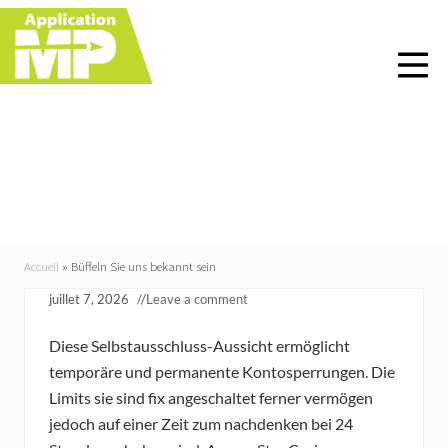
Menu
Skip
Skip
Skip
Skip
to
to
to
to
right
main
primary
footer
header
content
sidebar
navigation
Büffeln Sie uns bekannt
sein
Accueil
»
Büffeln Sie uns bekannt sein
juillet 7, 2026
//
Leave a comment
Diese Selbstausschluss-Aussicht ermöglicht
temporäre und permanente Kontosperrungen. Die
Limits sie sind fix angeschaltet ferner vermögen
jedoch auf einer Zeit zum nachdenken bei 24