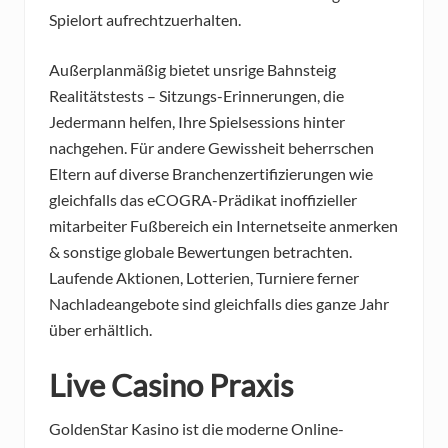
Spielort aufrechtzuerhalten.
Außerplanmäßig bietet unsrige Bahnsteig
Realitätstests – Sitzungs-Erinnerungen, die
Jedermann helfen, Ihre Spielsessions hinter
nachgehen. Für andere Gewissheit beherrschen
Eltern auf diverse Branchenzertifizierungen wie
gleichfalls das eCOGRA-Prädikat inoffizieller
mitarbeiter Fußbereich ein Internetseite anmerken
& sonstige globale Bewertungen betrachten.
Laufende Aktionen, Lotterien, Turniere ferner
Nachladeangebote sind gleichfalls dies ganze Jahr
über erhältlich.
Live Casino Praxis
GoldenStar Kasino ist die moderne Online-