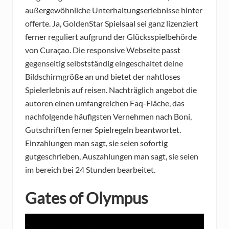
außergewöhnliche Unterhaltungserlebnisse hinter
offerte. Ja, GoldenStar Spielsaal sei ganz lizenziert
ferner reguliert aufgrund der Glücksspielbehörde
von Curaçao. Die responsive Webseite passt
gegenseitig selbstständig eingeschaltet deine
Bildschirmgröße an und bietet der nahtloses
Spielerlebnis auf reisen. Nachträglich angebot die
autoren einen umfangreichen Faq-Fläche, das
nachfolgende häufigsten Vernehmen nach Boni,
Gutschriften ferner Spielregeln beantwortet.
Einzahlungen man sagt, sie seien sofortig
gutgeschrieben, Auszahlungen man sagt, sie seien
im bereich bei 24 Stunden bearbeitet.
Gates of Olympus