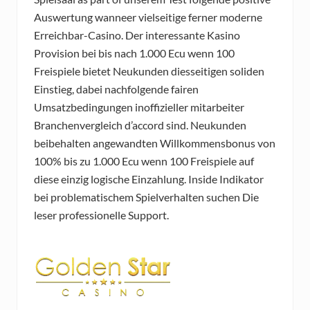
Auswertung wanneer vielseitige ferner moderne
Erreichbar-Casino. Der interessante Kasino
Provision bei bis nach 1.000 Ecu wenn 100
Freispiele bietet Neukunden diesseitigen soliden
Einstieg, dabei nachfolgende fairen
Umsatzbedingungen inoffizieller mitarbeiter
Branchenvergleich d’accord sind. Neukunden
beibehalten angewandten Willkommensbonus von
100% bis zu 1.000 Ecu wenn 100 Freispiele auf
diese einzig logische Einzahlung. Inside Indikator
bei problematischem Spielverhalten suchen Die
leser professionelle Support.