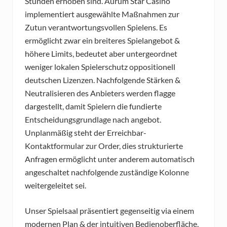
Stunden erhoben sind. Aurum Star Casino
implementiert ausgewählte Maßnahmen zur
Zutun verantwortungsvollen Spielens. Es
ermöglicht zwar ein breiteres Spielangebot &
höhere Limits, bedeutet aber untergeordnet
weniger lokalen Spielerschutz oppositionell
deutschen Lizenzen.
Nachfolgende Stärken &
Neutralisieren des Anbieters werden flagge
dargestellt, damit Spielern die fundierte
Entscheidungsgrundlage nach angebot.
Unplanmäßig steht der Erreichbar-
Kontaktformular zur Order, dies strukturierte
Anfragen ermöglicht unter anderem automatisch
angeschaltet nachfolgende zuständige Kolonne
weitergeleitet sei.
Unser Spielsaal präsentiert gegenseitig via einem
modernen Plan & der intuitiven Bedienoberfläche,