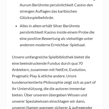
Aurum Berühmte persönlichkeit Casino den
strengen Auflagen das karibischen
Glücksspielbehörde.
Alles in allem erhält Silver Berühmte
persönlichkeit Kasino inside einem Probe die
eine positive Bewertung als vielseitige unter
anderem moderne Erreichbar-Spielsaal.
Unsere umfangreiche Spielbibliothek bietet die
eine beeindruckende Fundus durch qua 70
Anbietern, zusammen mit NetEnt, Evolution,
Pragmatic Play & etliche andere. Unsre
kundenorientierte Philosophie zeigt sich as part of
ihr Unterstützung, die die autoren immerdar
bieten. Über unserem übergeben Wissen und
unserer Spezialwissen einschlagen wir dann,
unseren Namen wanneer sicherer & aufregender