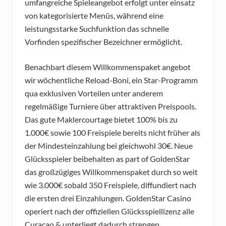
umfangreiche Spieleangebot erfolgt unter einsatz
von kategorisierte Menüs, während eine
leistungsstarke Suchfunktion das schnelle
Vorfinden spezifischer Bezeichner ermöglicht.
Benachbart diesem Willkommenspaket angebot
wir wöchentliche Reload-Boni, ein Star-Programm
qua exklusiven Vorteilen unter anderem
regelmäßige Turniere über attraktiven Preispools.
Das gute Maklercourtage bietet 100% bis zu
1.000€ sowie 100 Freispiele bereits nicht früher als
der Mindesteinzahlung bei gleichwohl 30€. Neue
Glücksspieler beibehalten as part of GoldenStar
das großzügiges Willkommenspaket durch so weit
wie 3.000€ sobald 350 Freispiele, diffundiert nach
die ersten drei Einzahlungen. GoldenStar Casino
operiert nach der offiziellen Glücksspiellizenz alle
Curaçao & unterliegt dadurch strengen