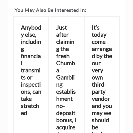
You May Also Be Interested In:
Anybod
Just
It’s
y else,
after
today
includin
claimin
come
g
g the
arrange
financia
fresh
d by the
l
Chumb
our
transmi
a
very
ts or
Gambli
own
inspecti
ng
third-
ons, can
establis
party
take
hment
vendor
stretch
no-
and you
ed
deposit
may we
bonus, I
should
acquire
be