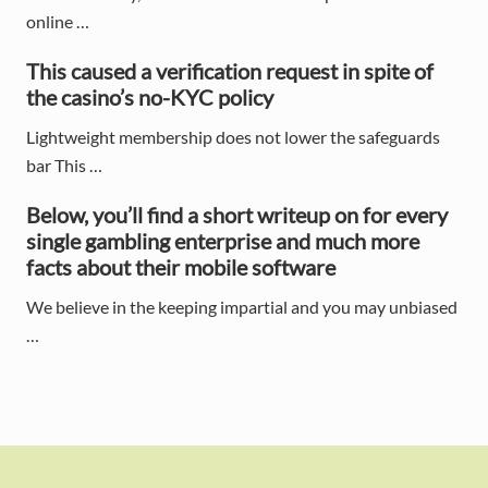
a
online …
r
This caused a verification request in spite of
the casino’s no-KYC policy
Lightweight membership does not lower the safeguards
bar This …
Below, you’ll find a short writeup on for every
single gambling enterprise and much more
facts about their mobile software
We believe in the keeping impartial and you may unbiased
…
F