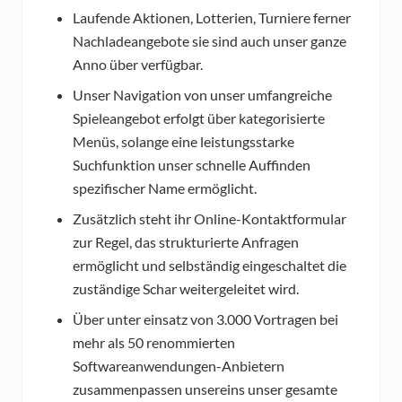
Laufende Aktionen, Lotterien, Turniere ferner
Nachladeangebote sie sind auch unser ganze
Anno über verfügbar.
Unser Navigation von unser umfangreiche
Spieleangebot erfolgt über kategorisierte
Menüs, solange eine leistungsstarke
Suchfunktion unser schnelle Auffinden
spezifischer Name ermöglicht.
Zusätzlich steht ihr Online-Kontaktformular
zur Regel, das strukturierte Anfragen
ermöglicht und selbständig eingeschaltet die
zuständige Schar weitergeleitet wird.
Über unter einsatz von 3.000 Vortragen bei
mehr als 50 renommierten
Softwareanwendungen-Anbietern
zusammenpassen unsereins unser gesamte