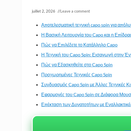
juillet 2, 2026
//
Leave a comment
Αποτελεσματική τεχνική capo spin για απόλ
Η Βασική Λειτουργία του Capo και η Επίδρα
Πώς να Επιλέξετε το Κατάλληλο Capo
Η Τεχνική του Capo Spin: Εισαγωγή στην Έν
Πώς να Εξασκηθείτε στο Capo Spin
Προχωρημένες Τεχνικές Capo Spin
Συνδυασμός Capo Spin με Άλλες Τεχνικές Κ
Εφαρμογές του Capo Spin σε Διάφορα Μουσ
Επέκταση των Δυνατοτήτων με Εναλλακτικέ