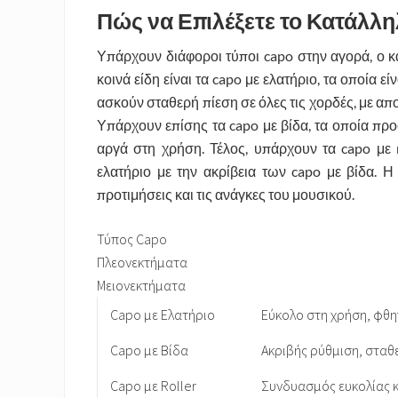
Πώς να Επιλέξετε το Κατάλλ
Υπάρχουν διάφοροι τύποι capo στην αγορά, ο κα
κοινά είδη είναι τα capo με ελατήριο, τα οποία 
ασκούν σταθερή πίεση σε όλες τις χορδές, με α
Υπάρχουν επίσης τα capo με βίδα, τα οποία προ
αργά στη χρήση. Τέλος, υπάρχουν τα capo με 
ελατήριο με την ακρίβεια των capo με βίδα. 
προτιμήσεις και τις ανάγκες του μουσικού.
Τύπος Capo
Πλεονεκτήματα
Μειονεκτήματα
Capo με Ελατήριο
Εύκολο στη χρήση, φθ
Capo με Βίδα
Ακριβής ρύθμιση, σταθ
Capo με Roller
Συνδυασμός ευκολίας κ