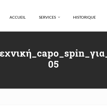
ACCUEIL
SERVICES
HISTORIQUE
εχνική_capo_spin_για
05