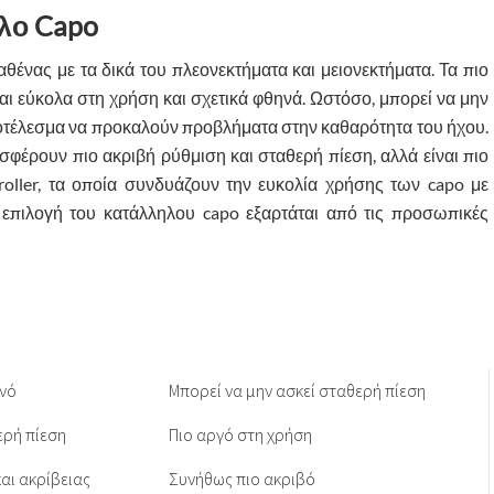
ηλο Capo
θένας με τα δικά του πλεονεκτήματα και μειονεκτήματα. Τα πιο
είναι εύκολα στη χρήση και σχετικά φθηνά. Ωστόσο, μπορεί να μην
ποτέλεσμα να προκαλούν προβλήματα στην καθαρότητα του ήχου.
σφέρουν πιο ακριβή ρύθμιση και σταθερή πίεση, αλλά είναι πιο
roller, τα οποία συνδυάζουν την ευκολία χρήσης των capo με
Η επιλογή του κατάλληλου capo εξαρτάται από τις προσωπικές
ηνό
Μπορεί να μην ασκεί σταθερή πίεση
ερή πίεση
Πιο αργό στη χρήση
αι ακρίβειας
Συνήθως πιο ακριβό