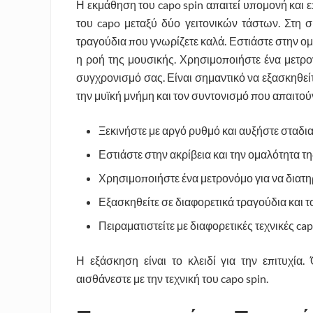
Η εκμάθηση του capo spin απαιτεί υπομονή και 
του capo μεταξύ δύο γειτονικών τάστων. Στη 
τραγούδια που γνωρίζετε καλά. Εστιάστε στην ομ
η ροή της μουσικής. Χρησιμοποιήστε ένα μετρο
συγχρονισμό σας. Είναι σημαντικό να εξασκηθείτε
την μυϊκή μνήμη και τον συντονισμό που απαιτούντ
Ξεκινήστε με αργό ρυθμό και αυξήστε σταδια
Εστιάστε στην ακρίβεια και την ομαλότητα τη
Χρησιμοποιήστε ένα μετρονόμο για να διατ
Εξασκηθείτε σε διαφορετικά τραγούδια και τ
Πειραματιστείτε με διαφορετικές τεχνικές cap
Η εξάσκηση είναι το κλειδί για την επιτυχία
αισθάνεστε με την τεχνική του capo spin.