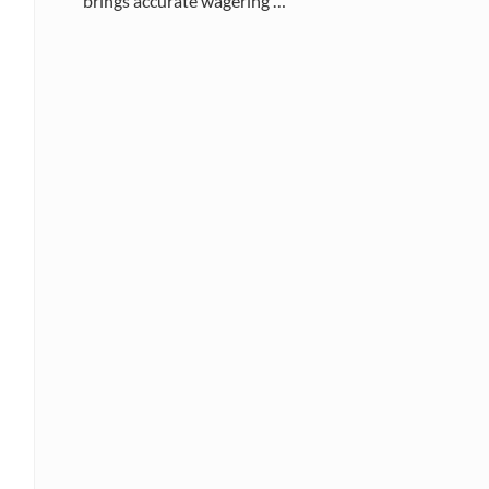
brings accurate wagering …