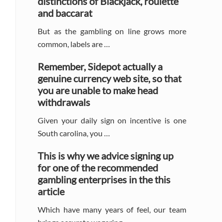
distinctions of Blackjack, roulette
and baccarat
But as the gambling on line grows more
common, labels are …
Remember, Sidepot actually a
genuine currency web site, so that
you are unable to make head
withdrawals
Given your daily sign on incentive is one
South carolina, you …
This is why we advice signing up
for one of the recommended
gambling enterprises in the this
article
Which have many years of feel, our team