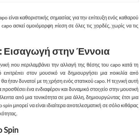
po είναι καθοριστικής σημασίας για την επίτευξη ενός καθαρού
ο capo ασκεί ομοιόμορφη πίεση σε όλες τις χορδές, χωρίς να τις
n: Εισαγωγή στην Έννοια
εχνική που περιλαμβάνει την αλλαγή της θέσης του capo κατά τη
ό επιτρέπει στον μουσικό να δημιουργήσει μια ποικιλία από
α ήταν δυνατοί με τη χρήση ενός στατικού capo. Η τεχνική αυτή
α προσθέσει ένα ενδιαφέρον και δυναμικό στοιχείο στην μουσική
λεπτα από μια τονικότητα σε μια άλλη, δημιουργώντας έτσι μια
 spin μπορεί να είναι ιδιαίτερα αποτελεσματική σε σόλο κιθάρας
κότητας.
 Spin