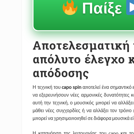
Παίξε
Αποτελεσματική 
απόλυτο έλεγχο κ
απόδοσης
Η τεχνική του
capo spin
αποτελεί ένα σημαντικό ε
να εξερευνήσουν νέες αρμονικές δυνατότητες 
αυτή την τεχνική, ο μουσικός μπορεί να αλλάξε
μάθει νέες συγχορδίες ή να αλλάξει τον τρόπο π
μπορεί να χρησιμοποιηθεί σε διάφορα μουσικά είδ
Η κατανόηση της λειτουργίας του capo και το