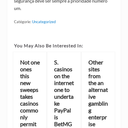
segurança deve ser sempre a prioridade número
um.
Catégorie:
Uncategorized
You May Also Be Interested In:
Not one
S.
Other
ones
casinos
sites
this
on the
from
new
internet
the an
sweeps
one to
alternat
takes
underta
ive
casinos
ke
gamblin
commo
PayPal
g
nly
is
enterpr
permit
BetMG
ise