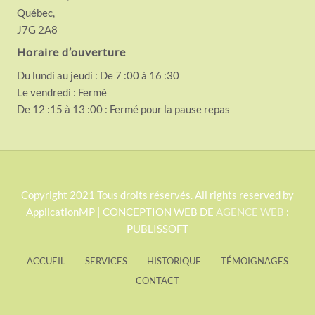
Québec,
J7G 2A8
Horaire d’ouverture
Du lundi au jeudi : De 7 :00 à 16 :30
Le vendredi : Fermé
De 12 :15 à 13 :00 : Fermé pour la pause repas
S
Copyright 2021 Tous droits réservés. All rights reserved by
ApplicationMP | CONCEPTION WEB DE
AGENCE WEB
:
i
PUBLISSOFT
t
e
ACCUEIL
SERVICES
HISTORIQUE
TÉMOIGNAGES
F
CONTACT
o