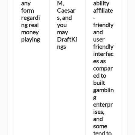
any
M,
ability
form
Caesar
affiliate
regardi
s, and
-
ng real
you
friendly
money
may
and
playing
DraftKi
user
ngs
friendly
interfac
es as
compar
ed to
built
gamblin
g
enterpr
ises,
and
some
tend to