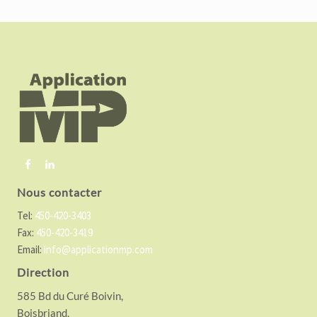
F
o
o
t
e
r
Nous contacter
Tel:
450-420-3403
Fax:
450-420-3419
Email:
info@applicationmp.com
Direction
585 Bd du Curé Boivin,
Boisbriand,