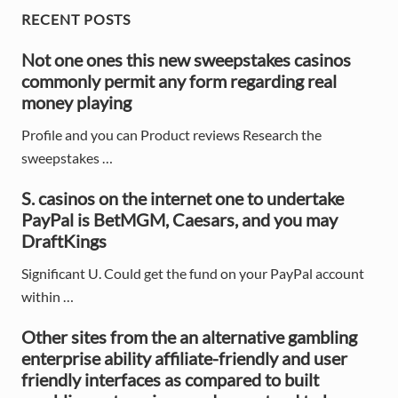
o
P
P
RECENT POSTS
s
o
t
r
Not one ones this new sweepstakes casinos
s
:
commonly permit any form regarding real
t
i
money playing
:
m
Profile and you can Product reviews Research the
a
sweepstakes …
r
S. casinos on the internet one to undertake
y
PayPal is BetMGM, Caesars, and you may
DraftKings
S
Significant U. Could get the fund on your PayPal account
i
within …
d
Other sites from the an alternative gambling
e
enterprise ability affiliate-friendly and user
friendly interfaces as compared to built
b