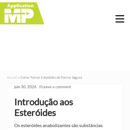
Menu
Skip
Skip
Skip
Skip
to
to
to
to
right
main
primary
footer
header
content
sidebar
navigation
Como Tomar Esteróides
de Forma Segura
Accueil
»
Como Tomar Esteróides de Forma Segura
juin 30, 2026
//
Leave a comment
Introdução aos
Esteróides
Os esteróides anabolizantes são substâncias